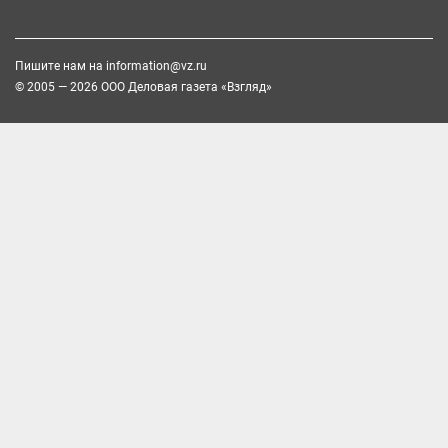
Пишите нам на
information@vz.ru
© 2005 — 2026 ООО Деловая газета «Взгляд»