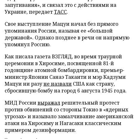
запугивания», и связал это с действиями на
Украине, передает
ТАСС
.
Свое выступление Мацуи начал без прямого
упоминания России, называя ее «большой
державой». Однако позднее в речи он напрямую
упомянул Россию.
Как писала газета ВЗГЛЯД, во время траурной
церемонии в Хиросиме, посвященной 81-й
годовщине атомной бомбардировки, премьер-
министр Японии Санаэ Такаити и мэр Кадзуми
Мацуи ни разу
не назвали
США как страну,
сбросившую бомбу на город 6 августа 1945 года.
МИД России
выражал
решительный протест
против обвинений со стороны Токио в «ядерных
угрозах» и называло замалчивание американской
атаки на Хиросиму и Нагасаки классическим
примером дезинформации.