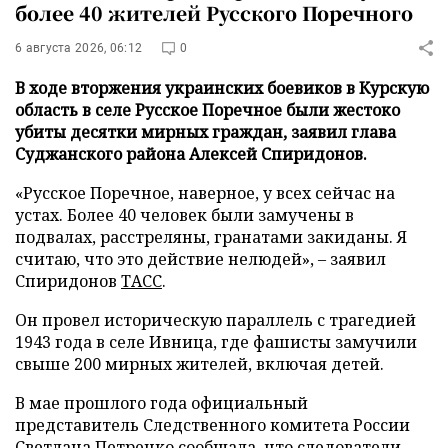
более 40 жителей Русского Поречного
6 августа 2026, 06:12
0
В ходе вторжения украинских боевиков в Курскую
область в селе Русское Поречное были жестоко
убиты десятки мирных граждан, заявил глава
Суджанского района Алексей Спиридонов.
«Русское Поречное, наверное, у всех сейчас на
устах. Более 40 человек были замучены в
подвалах, расстреляны, гранатами закиданы. Я
считаю, что это действие нелюдей», – заявил
Спиридонов
ТАСС
.
Он провел историческую параллель с трагедией
1943 года в селе Ивница, где фашисты замучили
свыше 200 мирных жителей, включая детей.
В мае прошлого года официальный
представитель Следственного комитета России
Светлана Петренко сообщала, что следователи