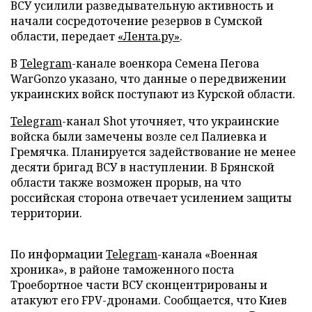
ВСУ усилили разведывательную активность и
начали сосредоточение резервов в Сумской
области, передает
«Лента.ру»
.
В
Telegram
-канале военкора Семена Пегова
WarGonzo указано, что данные о передвижении
украинских войск поступают из Курской области.
Telegram
-канал Shot уточняет, что украинские
войска были замечены возле сел Палиевка и
Гремячка. Планируется задействование не менее
десяти бригад ВСУ в наступлении. В Брянской
области также возможен прорыв, на что
российская сторона отвечает усилением защиты
территории.
По информации
Telegram
-канала «Военная
хроника», в районе таможенного поста
Троебортное части ВСУ сконцентрированы и
атакуют его FPV-дронами. Сообщается, что Киев