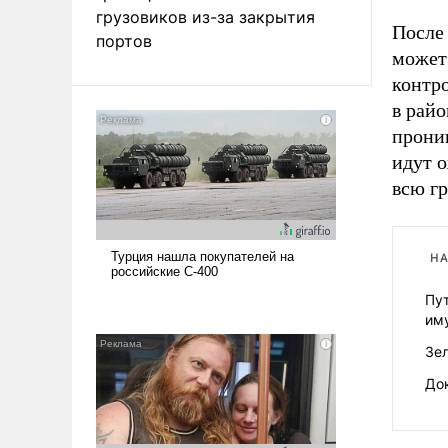
грузовиков из-за закрытия
После 
портов
может
контр
в райо
прони
идут о
всю г
НА
Пу
им
Зе
До