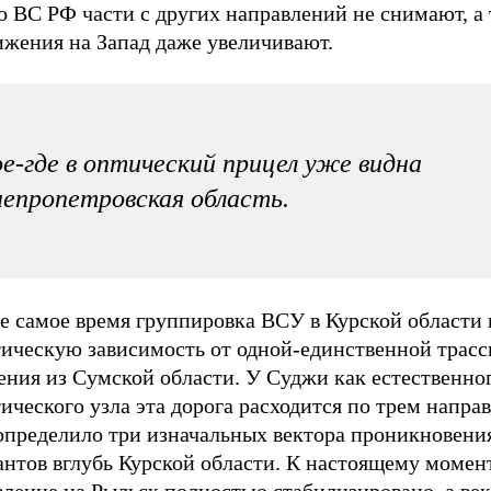
о ВС РФ части с других направлений не снимают, а
ижения на Запад даже увеличивают.
е-где в оптический прицел уже видна
епропетровская область.
е самое время группировка ВСУ в Курской области 
тическую зависимость от одной-единственной трас
ения из Сумской области. У Суджи как естественно
ического узла эта дорога расходится по трем напра
 определило три изначальных вектора проникновени
антов вглубь Курской области. К настоящему момен
ление на Рыльск полностью стабилизировано, а век