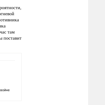
роятности,
огневой
ротивника
чка
час там
ы поставит
 войне