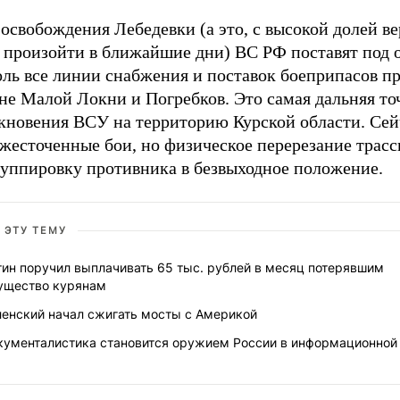
освобождения Лебедевки (а это, с высокой долей ве
 произойти в ближайшие дни) ВС РФ поставят под 
оль все линии снабжения и поставок боеприпасов п
не Малой Локни и Погребков. Это самая дальняя то
кновения ВСУ на территорию Курской области. Сей
жесточенные бои, но физическое перерезание трасс
руппировку противника в безвыходное положение.
 ЭТУ ТЕМУ
тин поручил выплачивать 65 тыс. рублей в месяц потерявшим
ущество курянам
ленский начал сжигать мосты с Америкой
кументалистика становится оружием России в информационной