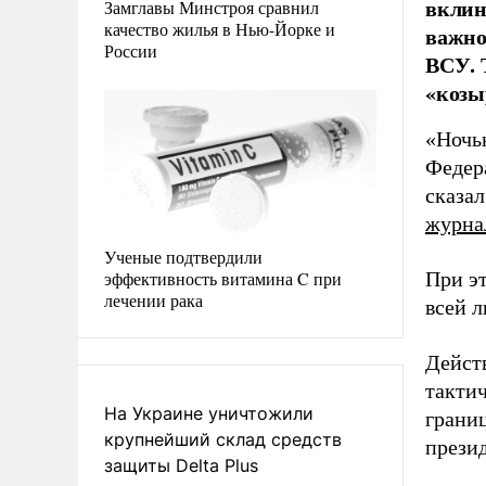
вклин
Замглавы Минстроя сравнил
качество жилья в Нью-Йорке и
важно
России
ВСУ. 
«козы
«Ночь
Федер
сказал
журна
Ученые подтвердили
эффективность витамина C при
При э
лечении рака
всей 
Дейст
такти
На Украине уничтожили
грани
крупнейший склад средств
презид
защиты Delta Plus