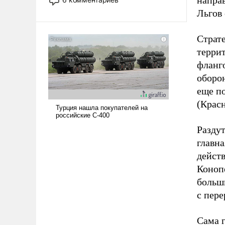
опустошила американские
Льгов
арсеналы. Сложившаяся ситуация
означает многолетний период
Страт
уязвимости США, например, перед
терри
Китаем.
фланг
оборо
еще по
(Крас
Раздут
главн
дейст
Конопе
больш
с пере
Сама 