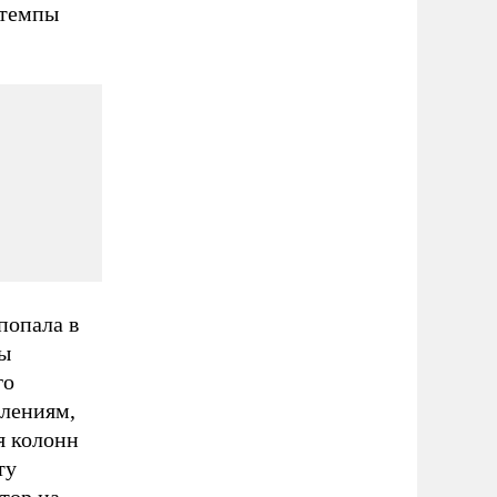
 темпы
попала в
сы
го
влениям,
я колонн
ту
тор на