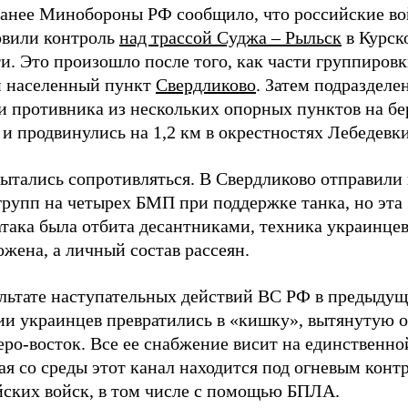
ранее Минобороны РФ сообщило, что российские во
овили контроль
над трассой Суджа – Рыльск
в Курск
и. Это произошло после того, как части группиров
и населенный пункт
Свердликово
. Затем подраздел
и противника из нескольких опорных пунктов на бе
и продвинулись на 1,2 км в окрестностях Лебедевки
ытались сопротивляться. В Свердликово отправили 
групп на четырех БМП при поддержке танка, но эта
атака была отбита десантниками, техника украинце
жена, а личный состав рассеян.
ультате наступательных действий ВС РФ в предыду
ии украинцев превратились в «кишку», вытянутую 
еро-восток. Все ее снабжение висит на единственной
я со среды этот канал находится под огневым конт
йских войск, в том числе с помощью БПЛА.