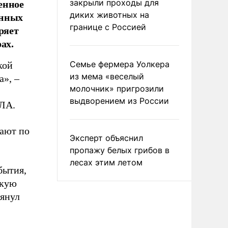
енное
закрыли проходы для
анных
диких животных на
границе с Россией
ряет
ах.
Семье фермера Уолкера
кой
из мема «веселый
», –
молочник» пригрозили
выдворением из России
ПЛА.
ают по
Эксперт объяснил
пропажу белых грибов в
лесах этим летом
бытия,
скую
мянул