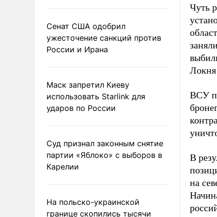
Чуть 
устан
Сенат США одобрил
област
ужесточение санкций против
занял
России и Ирана
выбил
Локня 
Маск запретил Киеву
ВСУ п
использовать Starlink для
броне
ударов по России
контр
уничто
Суд признал законным снятие
партии «Яблоко» с выборов в
В рез
Карелии
позиц
на сев
Начина
На польско-украинской
росси
границе скопились тысячи