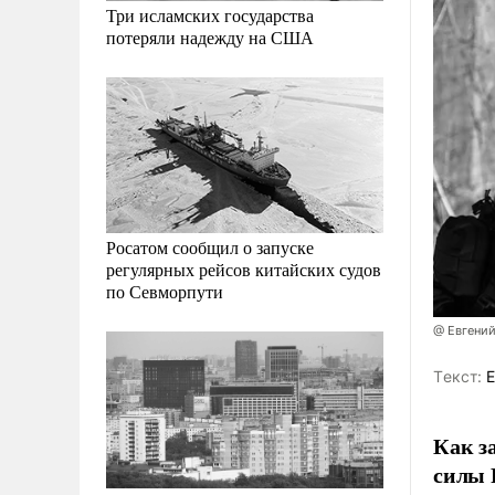
Три исламских государства
потеряли надежду на США
Росатом сообщил о запуске
регулярных рейсов китайских судов
по Севморпути
@ Евгени
Tекст:
Е
Как з
силы 