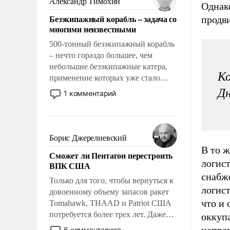
Александр Тимохин
Однак
адаптироваться.
Безэкипажный корабль – задача со
продв
многими неизвестными
500-тонный безэкипажный корабль
– нечто гораздо большее, чем
небольшие безэкипажные катера,
Ко
применение которых уже стало
обыденностью. Задача по созданию
Дн
1 комментарий
такого корабля очень сложна и
амбициозна. Однако и ее
реализация радикально поднимет
наши боевые возможности.
Борис Джерелиевский
В то ж
Сможет ли Пентагон перестроить
логис
ВПК США
снабж
Только для того, чтобы вернуться к
логист
довоенному объему запасов ракет
что и
Tomahawk, THAAD и Patriot США
потребуется более трех лет. Даже
оккуп
небольшая война с Ираном
направ
6 комментариев