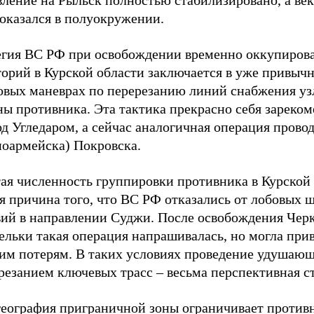
 оказался в полуокружении.
егия ВС РФ при освобождении временно оккупиров
торий в Курской области заключается в уже привыч
овых маневрах по перерезанию линий снабжения уз
ны противника. Эта тактика прекрасно себя зареко
д Угледаром, а сейчас аналогичная операция провод
ноармейска) Покровска.
ая численность группировки противника в Курской 
ая причина того, что ВС РФ отказались от лобовых
вий в направлении Суджи. После освобождения Чер
льки такая операция напрашивалась, но могла прив
им потерям. В таких условиях проведение удушающ
резанием ключевых трасс – весьма перспективная ст
география приграничной зоны ограничивает против