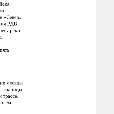
йска
ой
ки «Север»
ения ВДВ
регу реки
.
пять
в
щие месяцы
от границы
 трассе.
ролем