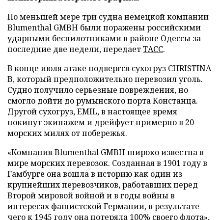
По меньшей мере три судна немецкой компании
Blumenthal GMBH были поражены российскими
ударными беспилотниками в районе Одессы за
последние две недели, передает
ТАСС
.
В конце июля атаке подвергся сухогруз CHRISTINA
B, который предположительно перевозил уголь.
Судно получило серьезные повреждения, но
смогло дойти до румынского порта Констанца.
Другой сухогруз, EMIL, в настоящее время
покинут экипажем и дрейфует примерно в 20
морских милях от побережья.
«Компания Blumenthal GMBH широко известна в
мире морских перевозок. Созданная в 1901 году в
Гамбурге она вошла в историю как один из
крупнейших перевозчиков, работавших перед
Второй мировой войной и в годы войны в
интересах фашистской Германии, в результате
чего к 1945 году она потеряла 100% своего флота»,