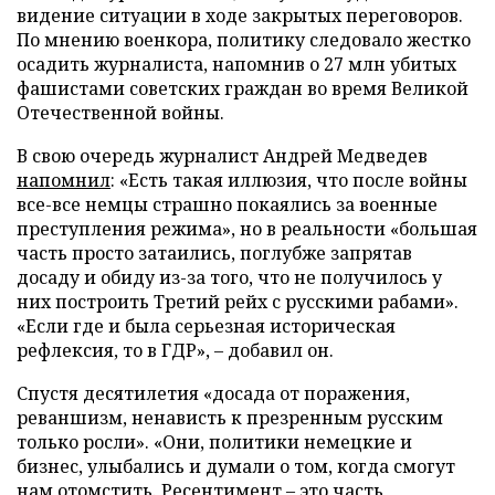
видение ситуации в ходе закрытых переговоров.
По мнению военкора, политику следовало жестко
осадить журналиста, напомнив о 27 млн убитых
фашистами советских граждан во время Великой
Отечественной войны.
В свою очередь журналист Андрей Медведев
напомнил
: «Есть такая иллюзия, что после войны
все-все немцы страшно покаялись за военные
преступления режима», но в реальности «большая
часть просто затаились, поглубже запрятав
досаду и обиду из-за того, что не получилось у
них построить Третий рейх с русскими рабами».
«Если где и была серьезная историческая
рефлексия, то в ГДР», – добавил он.
Спустя десятилетия «досада от поражения,
реваншизм, ненависть к презренным русским
только росли». «Они, политики немецкие и
бизнес, улыбались и думали о том, когда смогут
нам отомстить. Ресентимент – это часть