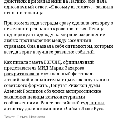
действиях при нападении на Латвию, она дала
однозначный ответ. «Я возьму автомат», – заявила
исполнительница.
При этом звезда эстрады сразу сделала оговорку о
нежелании реального кровопролития. Певица
подчеркнула надежду на мирное разрешение
любых противоречий между соседними
странами. Она назвала себя оптимистом, который
всегда верит в лучшее развитие событий.
Как писала газета ВЗГЛЯД, официальный
представитель МИД Мария Захарова
раскритиковала
музыкальный фестиваль
латвийской исполнительницы за эксплуатацию
советского формата. Депутат Рижской думы
Алексей Росликов
объяснил
антироссийские
заявления певицы конъюнктурными
соображениями. Ранее российский суд
лишил
артистку доли в компании «Лайма-Люкс Рус».
Текст: Ольга Иванова