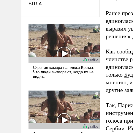
БПЛА
Ранее пре
единоглас
выразил у
решения» 
Как сооб
членстве 
единогласн
только
Бу
мнению, и
другие зая
Так, Пари
инструмен
голоса пр
Сербии. И