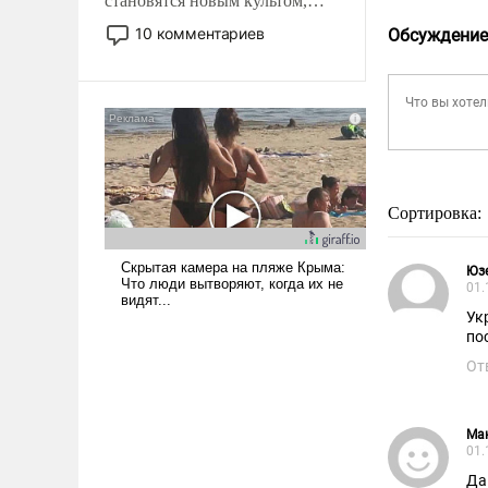
становятся новым культом,
постепенно вытесняя и
10 комментариев
Обсуждение
отменяя традиционное
требование к человеку – быть
мужественным и твердым под
ударами судьбы, брать на себя
ответственность, помогать
слабым, идти вперед и
адаптироваться.
Сортировка:
Юз
01.
Ук
по
От
Ма
01.
Да