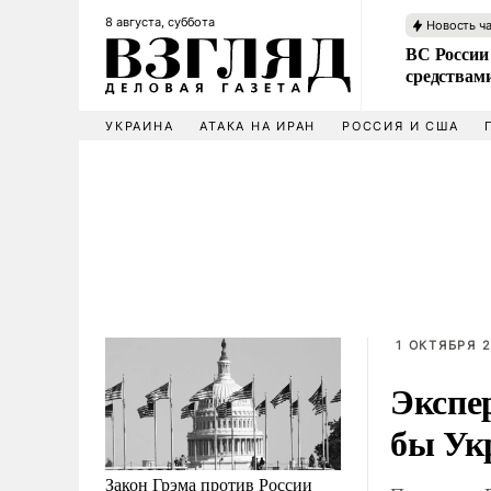
8 августа, суббота
Новость ч
ВС России 
средствам
УКРАИНА
АТАКА НА ИРАН
РОССИЯ И США
1 ОКТЯБРЯ 2
Экспе
бы Ук
Закон Грэма против России