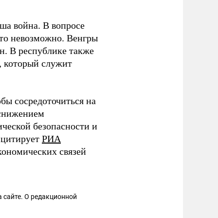
аша война. В вопросе
это невозможно. Венгры
ан. В республике также
, который служит
обы сосредоточиться на
 снижением
ической безопасности и
– цитирует
РИА
кономических связей
 сайте. О редакционной