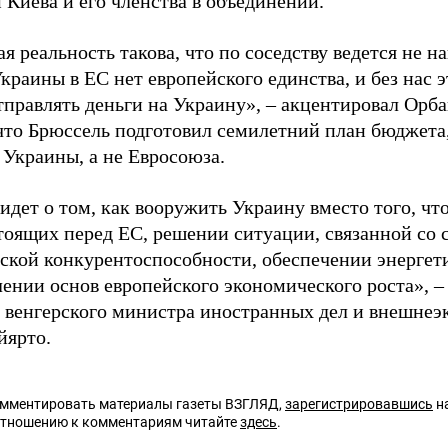
 Киева и его членства в объединении.
я реальность такова, что по соседству ведется не н
краины в ЕС нет европейского единства, и без нас 
тправлять деньги на Украину», – акцентировал Орб
 что Брюссель подготовил семилетний план бюджета
 Украины, а не Евросоюза.
идет о том, как вооружить Украину вместо того, чт
стоящих перед ЕС, решении ситуации, связанной со
ской конкурентоспособности, обеспечении энергет
лении основ европейского экономического роста», 
венгерского министра иностранных дел и внешнеэ
йярто.
омментировать материалы газеты ВЗГЛЯД,
зарегистрировавшись
на
отношению к комментариям читайте
здесь
.