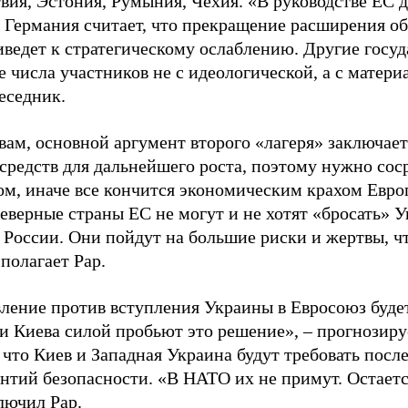
вия, Эстония, Румыния, Чехия. «В руководстве ЕС 
 Германия считает, что прекращение расширения о
иведет к стратегическому ослаблению. Другие госу
 числа участников не с идеологической, а с матери
еседник.
вам, основной аргумент второго «лагеря» заключает
средств для дальнейшего роста, поэтому нужно сос
ом, иначе все кончится экономическим крахом Европ
еверные страны ЕС не могут и не хотят «бросать» 
 России. Они пойдут на большие риски и жертвы, ч
 полагает Рар.
ление против вступления Украины в Евросоюз будет,
и Киева силой пробьют это решение», – прогнозиру
 что Киев и Западная Украина будут требовать пос
нтий безопасности. «В НАТО их не примут. Остаетс
лючил Рар.