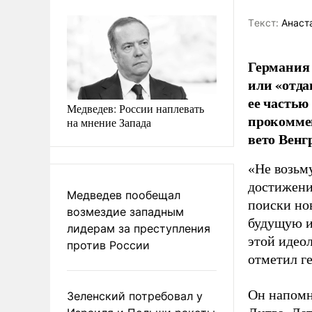
Tекст:
Анаста
Германия 
или «отда
ее частью
Медведев: России наплевать
прокоммен
на мнение Запада
вето Венг
«Не возьму
достижени
Медведев пообещал
поиски но
возмездие западным
будущую и
лидерам за преступления
этой идеол
против России
отметил г
Он напомн
Зеленский потребовал у