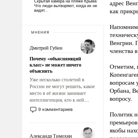
адрес Вен
как прикр
Напомним,
МНЕНИЯ
техническ
Венгрии. 
Дмитрий Губин
членства 
Почему «объясняющий
класс» не может ничего
Отметим, в
объяснить
Копенгаге
Уже несколько столетий в
вопросам 
России не могут решить, какое
Орбана, В
место в её жизни занимает
вопросу.
интеллигенция, кто к ней
принадлежит, а кого из неё
9 комментариев
исключили с правом
Политик н
восстановления и без оного. И
премьеров
чем она отличается от просто
якобы нах
образованных людей. Иногда
Александр Тимохин