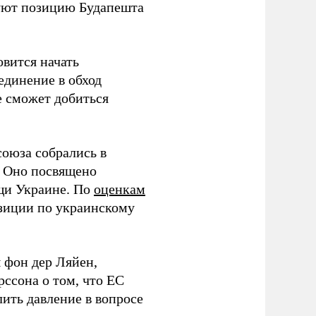
зуют позицию Будапешта
овится начать
единение в обход
не сможет добиться
союза собрались в
. Оно посвящено
щи Украине. По
оценкам
озиции по украинскому
 фон дер Ляйен,
ссона о том, что ЕС
ить давление в вопросе