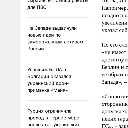
Литва, Лат
Израиля и Польши ракеты
для ПВО
Например,
поздно пр
увеличение
На Западе выдвинули
указал соб
новые идеи по
замороженным активам
По его сло
России
«не имеет 
достигнут
Берлин и с
Упавшим БПЛА в
ее обратно
Болгарии оказался
Запада», –
украинский дрон-
приманка «Майя»
«Сопротив
сторонник
Турция ограничила
допускает,
проход в Черное море
неких гара
после атак украинских
ЕС», – зак