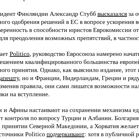
зидент Финляндии Александр Стубб
высказался
за о
ного одобрения решений в ЕС в вопросе ускорения 
веренность в способности юристов Еврокомиссии о
для преодоления возможных препятствий, в частнос
щает
Politico
, руководство Евросоюза намерено начат
решением квалифицированного большинства европе
ого принятия. Однако, как выяснило издание, этот 
дапешту
, но и Франции, Нидерландам, Греции и ряду
зменив правила, они сами лишатся возможности на
вки на вступление.
ж и Афины настаивают на сохранении механизма ед
т контроля по вопросу Турции и Албании. Болгария 
и принятии Северной Македонии, а Хорватия желает
сточники Politico
подчеркивают
: хотя в публичной 