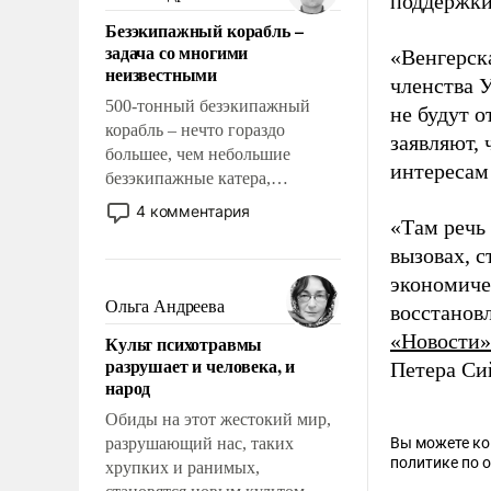
поддержки
казалось, что эти вопросы
Безэкипажный корабль –
решены раз и навсегда, но –
задача со многими
«Венгерска
нет, не решены.
неизвестными
членства У
500-тонный безэкипажный
не будут о
корабль – нечто гораздо
заявляют,
большее, чем небольшие
интересам
безэкипажные катера,
применение которых уже
4 комментария
«Там речь 
стало обыденностью. Задача по
созданию такого корабля очень
вызовах, 
сложна и амбициозна. Однако
экономиче
и ее реализация радикально
Ольга Андреева
восстанов
поднимет наши боевые
«Новости»
Культ психотравмы
возможности.
разрушает и человека, и
Петера Си
народ
Обиды на этот жестокий мир,
разрушающий нас, таких
Вы можете к
политике по 
хрупких и ранимых,