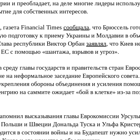
грии и преобладает, на деле многие лидеры исполь
ытие для собственных интересов.
 газета Financial Times
сообщала
, что Брюссель гот
ую подготовку к приему Украины и Молдавии в объ
Глава республики Виктор Орбан
заявлял
, что Киев 
в ЕС с помощью «шантажа, взрывов и угроз».
 среду главы государств и правительств стран Евро
не на неформальное заседание Европейского совета
укрепления обороны объединения и усиления помо
енгрию на саммите ожидает «бой в клетке» из-за п
апомнил высказывания главы Еврокомиссии Урсулы
 Польши и Швеции Дональда Туска и Ульфа Кристер
одится в состоянии войны и на Будапешт нужно усил