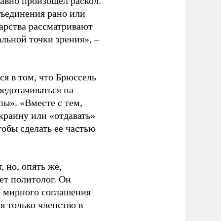
давно произошел раскол.
бъединения рано или
дарства рассматривают
альной точки зрения», –
ся в том, что Брюссель
редотачиваться на
ы». «Вместе с тем,
Украину или «отдавать»
тобы сделать ее частью
 но, опять же,
ет политолог. Он
ле мирного соглашения
я только членство в