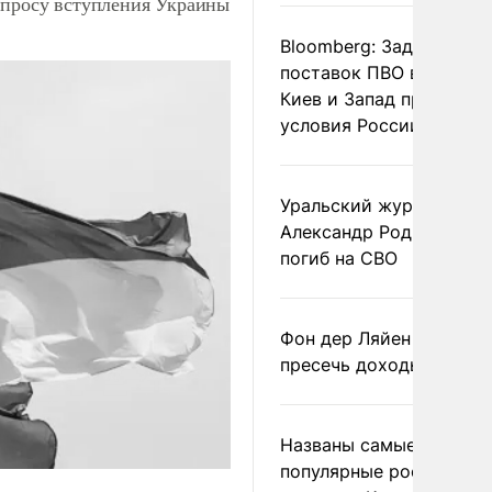
опросу вступления Украины
Bloomberg: Задержка
поставок ПВО вынудит
Киев и Запад принять
условия России
Уральский журналист
Александр Родионов
погиб на СВО
Фон дер Ляйен призвал
пресечь доходы России
Названы самые
популярные российски