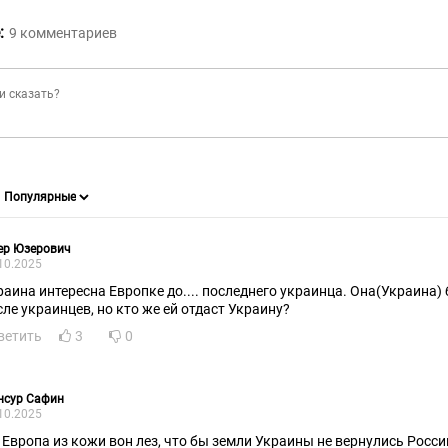
:
9
комментариев
ер Юзерович
10.2025
раина интересна Европке до.... последнего украинца. Она(Украина) 
сле украинцев, но кто же ей отдаст Украину?
ветить
3
0
нсур Сафин
10.2025
 Европа из кожи вон лез, что бы земли Украины не вернулись Росси