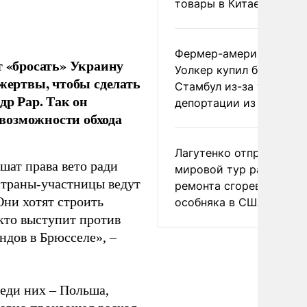
товары в Китае
Фермер-американец
т «бросать» Украину
Уолкер купил билет в
 жертвы, чтобы сделать
Стамбул из-за угрозы
др Рар. Так он
депортации из России
возможности обхода
Лагутенко отправился в
шат права вето ради
мировой тур ради
страны-участницы ведут
ремонта сгоревшего
ни хотят строить
особняка в США
кто выступит против
ндов в Брюсселе», –
реди них – Польша,