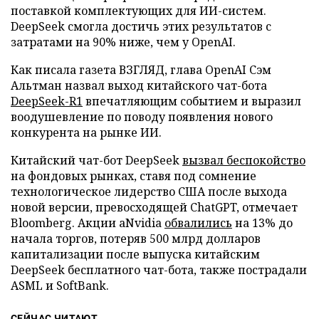
поставкой комплектующих для ИИ-систем.
DeepSeek смогла достичь этих результатов с
затратами на 90% ниже, чем у OpenAI.
Как писала газета ВЗГЛЯД, глава OpenAI Сэм
Альтман назвал выход китайского чат-бота
DeepSeek-R1
впечатляющим событием и выразил
воодушевление по поводу появления нового
конкурента на рынке ИИ.
Китайский чат-бот DeepSeek
вызвал беспокойство
на фондовых рынках, ставя под сомнение
технологическое лидерство США после выхода
новой версии, превосходящей ChatGPT, отмечает
Bloomberg. Акции аNvidia
обвалились
на 13% до
начала торгов, потеряв 500 млрд долларов
капитализации после выпуска китайским
DeepSeek бесплатного чат-бота, также пострадали
ASML и SoftBank.
СЕЙЧАС ЧИТАЮТ