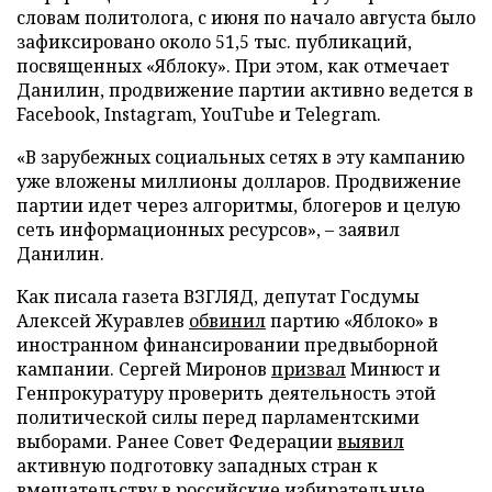
словам политолога, с июня по начало августа было
зафиксировано около 51,5 тыс. публикаций,
посвященных «Яблоку». При этом, как отмечает
Данилин, продвижение партии активно ведется в
Facebook, Instagram, YouTube и Telegram.
«В зарубежных социальных сетях в эту кампанию
уже вложены миллионы долларов. Продвижение
партии идет через алгоритмы, блогеров и целую
сеть информационных ресурсов», – заявил
Данилин.
Как писала газета ВЗГЛЯД, депутат Госдумы
Алексей Журавлев
обвинил
партию «Яблоко» в
иностранном финансировании предвыборной
кампании. Сергей Миронов
призвал
Минюст и
Генпрокуратуру проверить деятельность этой
политической силы перед парламентскими
выборами. Ранее Совет Федерации
выявил
активную подготовку западных стран к
вмешательству в российские избирательные