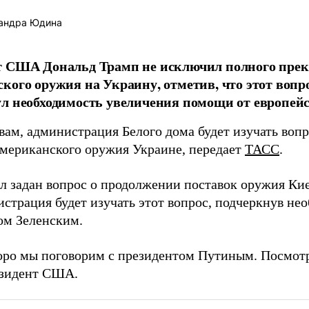
андра Юдина
т США Дональд Трамп не исключил полного пре
кого оружия на Украину, отметив, что этот вопрос
л необходимость увеличения помощи от европейс
овам, администрация Белого дома будет изучать воп
американского оружия Украине, передает
ТАСС
.
 задан вопрос о продолжении поставок оружия Киев
страция будет изучать этот вопрос, подчеркнув нео
м Зеленским.
оро мы поговорим с президентом Путиным. Посмотр
езидент США.