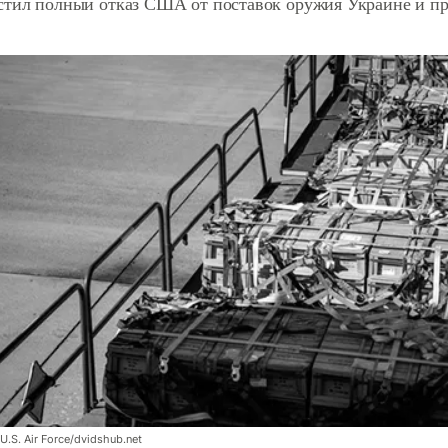
стил полный отказ США от поставок оружия Украине и пр
U.S. Air Force/dvidshub.net