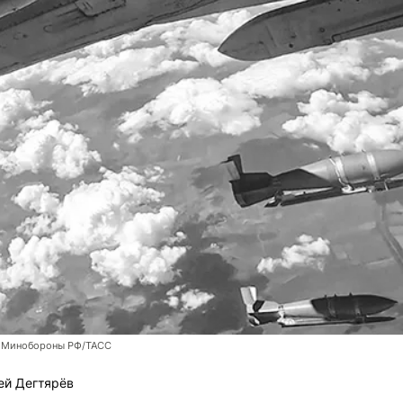
 Минобороны РФ/ТАСС
ей Дегтярёв