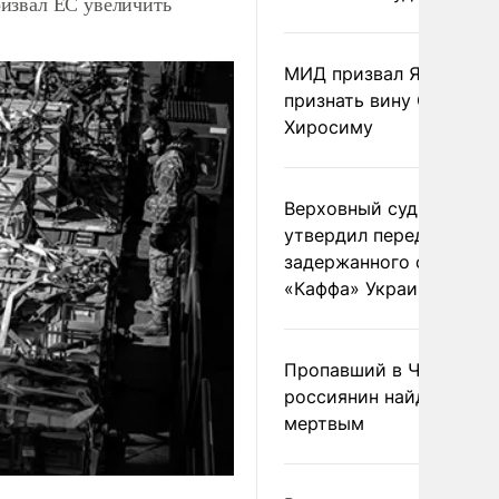
извал ЕС увеличить
МИД призвал Японию
признать вину США за
Хиросиму
Верховный суд Швеции
утвердил передачу
задержанного сухогруз
«Каффа» Украине
Пропавший в Черногор
россиянин найден
мертвым