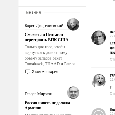
МНЕНИЯ
Борис Джерелиевский
Bar
Сможет ли Пентагон
22.
перестроить ВПК США
Ес
Только для того, чтобы
де
вернуться к довоенному
по
объему запасов ракет
От
Tomahawk, THAAD и Patriot
США потребуется более трех
2 комментария
лет. Даже небольшая война с
ГР
22.
Ираном опустошила
американские арсеналы.
у 
Сложившаяся ситуация
От
Геворг Мирзаян
означает многолетний период
Россия ничего не должна
уязвимости США, например,
Армении
перед Китаем.
По
22.