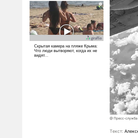
псевдонаучной фантастики,
стало всерьез обсуждаемой
идеей.
@ Пресс-служба
Tекст:
Алекс