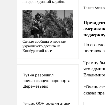
ни один крупный корабль
Tекст:
Алекс
Президен
американс
подчеркну
Сальдо сообщил о провале
По его сл
украинского десанта на
Кинбурнской косе
поставок 
Трампу был
что админи
Владимиро
Путин разрешил
приватизацию аэропорта
Шереметьево
«Очень ск
сказал пр
Генсек ООН осудил атаки