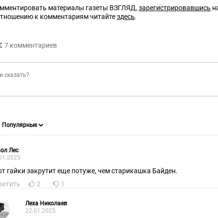
омментировать материалы газеты ВЗГЛЯД,
зарегистрировавшись
на
отношению к комментариям читайте
здесь
.
:
7
комментариев
ол Лес
01.2025
от гайки закрутит еще потуже, чем старикашка Байден.
ветить
2
1
Леха Николаев
22.01.2025