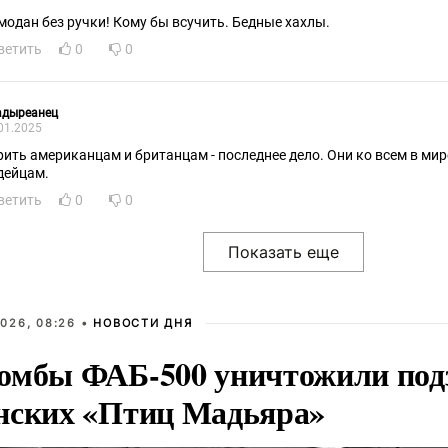
модан без ручки! Кому бы всучить. Бедные хахлы.
ветить
0
0
адыреанец
01.2025
рить американцам и британцам - последнее дело. Они ко всем в мир
дейцам.
ветить
0
0
026, 08:26 •
НОВОСТИ ДНЯ
омбы ФАБ-500 уничтожили под
нских «Птиц Мадьяра»