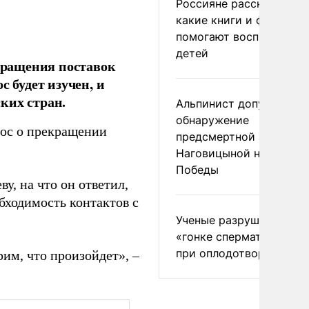
Россияне рассказали,
какие книги и фильмы
помогают воспитывать
детей
кращения поставок
 будет изучен, и
ких стран.
Альпинист допустил
обнаружение
рос о прекращении
предсмертной записки
Наговицыной на пике
Победы
у, на что он ответил,
бходимость контактов с
Ученые разрушили миф
«гонке сперматозоидов
при оплодотворении
им, что произойдет», –