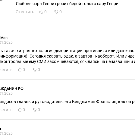
Любовь сэра Генри грозит бедой только сэру Генри.
Ответить
0
0
 Man
01.2025
ть такая хитрая технология дезоринтации противника или даже сво
зинформация). Сегодня сказать эдак, а завтра - наоборот. Или лиде
дконтрольные ему СМИ засомневаются, ссылаясь на неназванный 
ветить
0
0
АЖДАНИН РФ
01.2025
пиндосов главный руководитель, это Бенджамин Франклин, как он ре
ветить
0
0
л
01.2025