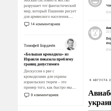
Москва системно и жестко
разрушает тот фантастический
Че
мир, который Пашинян рисует
От
для армянского населения.
Мир, где политические
14 комментариев
прожекты будут безусловно
Ан
22.
оплачиваться за счет
российских
Ве
ин
налогоплательщиков и где
Тимофей Бордачёв
Еревану за свои поступки не
От
«Большая крокодила» из
нужно отвечать.
Израиля показала проблему
границ допустимого
Дискуссия о рве с
крокодилами для охраны
6 АВГУСТА 2
израильских тюрем – это
пример того, как быстро мы
Авиаб
двигаемся по пути
9 комментариев
революционных изменений.
украи
То, что несколько лет назад
было образом для