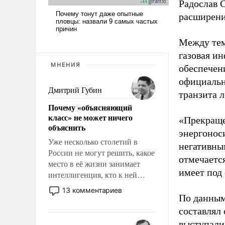
Радослав 
расширен
Между тем
газовая и
МНЕНИЯ
обеспечен
официальн
Дмитрий Губин
транзита 
Почему «объясняющий
класс» не может ничего
«Прекраще
объяснить
энергонос
Уже несколько столетий в
негативны
России не могут решить, какое
отмечаетс
место в её жизни занимает
имеет под
интеллигенция, кто к ней
принадлежит, а кого из неё
13 комментариев
По данным
исключили с правом
восстановления и без оного. И
составлял
чем она отличается от просто
выступали