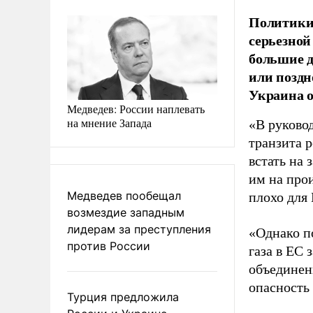
Политики 
серьезной
большие д
или поздн
Украина о
Медведев: России наплевать
на мнение Запада
«В руково
транзита 
встать на
им на прои
Медведев пообещал
плохо для
возмездие западным
лидерам за преступления
«Однако п
против России
газа в ЕС
объединен
опасность
Турция предложила