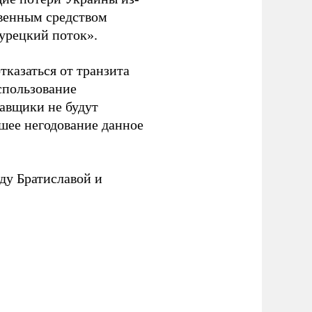
ственным средством
Турецкий поток».
казаться от транзита
спользование
авщики не будут
ьшее негодование данное
ду Братиславой и