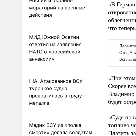
России и Украине
«В Герман
мораторий на военные
откровенн
действия
облегченн
что тепер
МИД Южной Осетии
ответил на заявления
НАТО о «российской
аннексии»
«При этом
IHA: Атакованное ВСУ
Скорее вс
турецкое судно
Владимир 
превратилось в груду
будет остр
металла
«Судя по 
топливо ч
Медик ВСУ из «полка
смерти» делала солдатам
Платить за