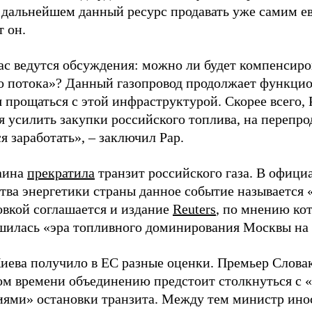
в дальнейшем данный ресурс продавать уже самим е
т он.
ас ведутся обсуждения: можно ли будет компенсиров
о потока»? Данный газопровод продолжает функцио
я прощаться с этой инфраструктурой. Скорее всего,
я усилить закупки российского топлива, на перепро
я заработать», – заключил Рар.
аина
прекратила
транзит российского газа. В офици
тва энергетики страны данное событие называется 
вкой соглашается и издание
Reuters
, по мнению кот
ршилась «эра топливного доминирования Москвы на
иева получило в ЕС разные оценки. Премьер Слов
ром времени объединению предстоит столкнуться с 
иями» остановки транзита. Между тем министр ин