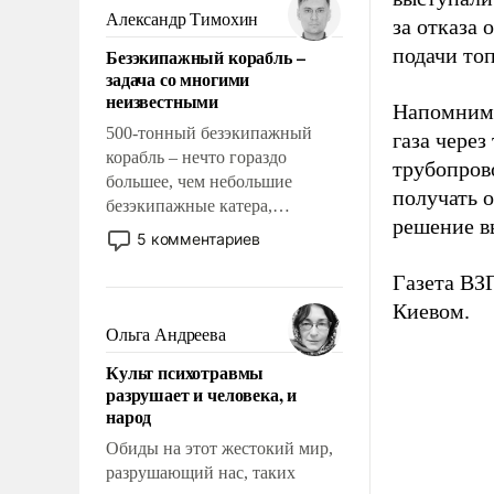
образованных людей. Иногда
Александр Тимохин
за отказа 
казалось, что эти вопросы
подачи то
Безэкипажный корабль –
решены раз и навсегда, но –
задача со многими
нет, не решены.
неизвестными
Напомним,
500-тонный безэкипажный
газа чере
корабль – нечто гораздо
трубопров
большее, чем небольшие
получать 
безэкипажные катера,
решение в
применение которых уже
5 комментариев
стало обыденностью. Задача по
созданию такого корабля очень
Газета В
сложна и амбициозна. Однако
Киевом.
и ее реализация радикально
Ольга Андреева
поднимет наши боевые
Культ психотравмы
возможности.
разрушает и человека, и
народ
Обиды на этот жестокий мир,
разрушающий нас, таких