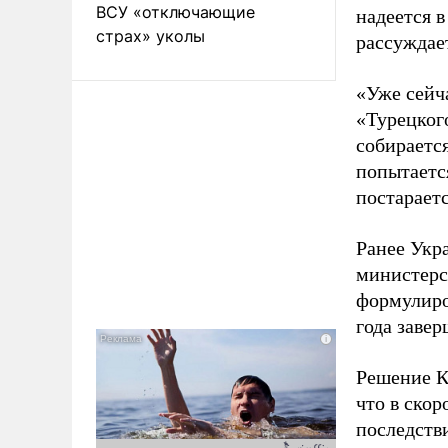
ВСУ «отключающие
надеется 
страх» уколы
рассуждае
«Уже сейч
«Турецког
собираетс
попытаетс
постараетс
Ранее Укр
министерс
формулиро
года заве
Решение К
что в ско
последств