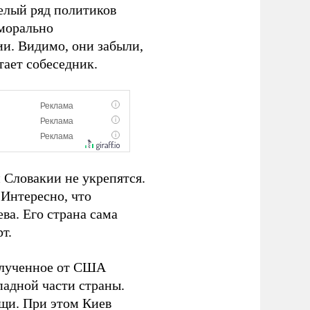
целый ряд политиков
«морально
ии. Видимо, они забыли,
тает собеседник.
 Словакии не укрепятся.
 Интересно, что
ва. Его страна сама
т.
полученное от США
падной части страны.
ощи. При этом Киев