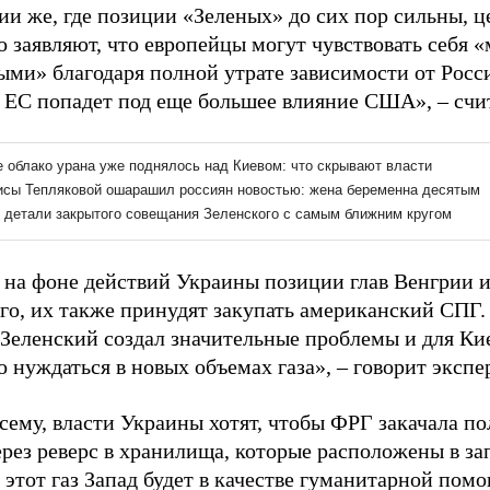
ии же, где позиции «Зеленых» до сих пор сильны, 
о заявляют, что европейцы могут чувствовать себя 
ыми» благодаря полной утрате зависимости от Росс
ь ЕС попадет под еще большее влияние США», – счи
 на фоне действий Украины позиции глав Венгрии и
его, их также принудят закупать американский СПГ.
Зеленский создал значительные проблемы и для Кие
о нуждаться в новых объемах газа», – говорит экспер
всему, власти Украины хотят, чтобы ФРГ закачала 
ерез реверс в хранилища, которые расположены в за
 этот газ Запад будет в качестве гуманитарной пом