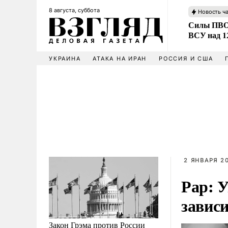
8 августа, суббота
Новость ч
Силы ПВО 
ВСУ над 1
УКРАИНА
АТАКА НА ИРАН
РОССИЯ И США
2 ЯНВАРЯ 20
Рар: 
завис
Закон Грэма против России