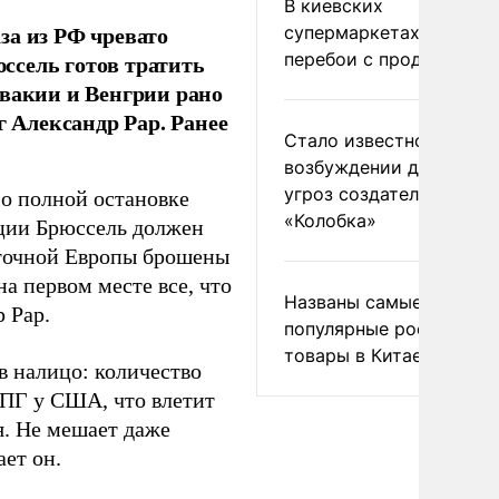
В киевских
за из РФ чревато
супермаркетах началис
перебои с продуктами
ссель готов тратить
овакии и Венгрии рано
г Александр Рар. Ранее
Стало известно о
возбуждении дела из-з
угроз создателям
о полной остановке
«Колобка»
ации Брюссель должен
сточной Европы брошены
а первом месте все, что
Названы самые
 Рар.
популярные российски
товары в Китае
в налицо: количество
СПГ у США, что влетит
я. Не мешает даже
ет он.