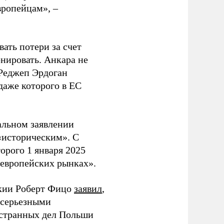
вропейцам», –
ать потери за счет
нировать. Анкара не
 Реджеп Эрдоган
даже которого в ЕС
альном заявлении
«историческим». С
орого 1 января 2025
 европейских рынках».
акии Роберт Фицо
заявил
,
«серьезными
остранных дел Польши