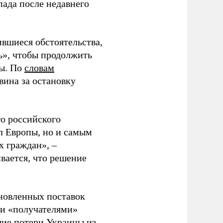
ада после недавнего
вшиеся обстоятельства,
ь», чтобы продолжить
пы. По
словам
ина за остановку
о российского
л Европы, но и самым
х граждан», –
вается, что решение
новленных поставок
ми «получателями»
щие потери Украины из-