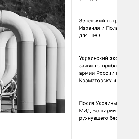
Зеленский потребовал 
Израиля и Польши рак
для ПВО
Украинский эксперт
заявил о приближении
армии России к
Краматорску и Славянс
Посла Украины вызвали
МИД Болгарии из-за
рухнувшего беспилотни