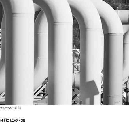
ктистов/ТАСС
й Поздняков