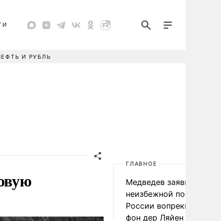
ТИ
НЕФТЬ И РУБЛЬ
ГЛАВНОЕ
зовую
Медведев заявил о
неизбежной победе
России вопреки словам
фон дер Ляйен