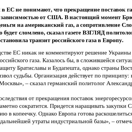
в ЕС не понимают, что прекращение поставок га
 зависимостью от США. В настоящий момент Брю
еньги на американский газ, а сопротивление Сл
о будет сломлено, сказал газете ВЗГЛЯД политоло
становила транзит российского газа в Европу.
дстве ЕС никак не комментируют решение Украины 
российского газа. Казалось бы, в сложившейся ситу
 защиту Братиславы и Будапешта, однако страны Во
звол судьбы. Организация действует по принципу: н
 Москвы», – сказал германский политолог Александр
оследствия от прекращения поставок энергоресурсо
 заметно сократится. Придется наращивать закупки 
ию в копеечку. Однако Европа готова раскошелитьс
 дальнейшей утраты индустриальной базы», – отмеча