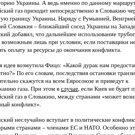
торию Украины. А ведь именно по данному маршру
йский газ приходит непосредственно в Словакию че
ную границу Украины. Наряду с Румынией, Венгрие
ей Словакия – ближайший сосед Украины на Западе
ский добавил, что дальнейшее использование трубо
т возможным лишь при условии, если поставщики не
ть оплату за ресурсы до окончания конфликта.
 идея возмутила Фицо: «Какой дурак нам предостав
тно?» По его словам, последствия остановки транзи
тельно скажутся на всем Евросоюзе и приведут к
жанию газа. При этом в
случае
, если Киев не будет 
йский газ в Словакию, между странами «может воз
зный конфликт».
нский неслучайно вступает в политические конфлик
орыми странами – членами ЕС и НАТО. Особенно эт