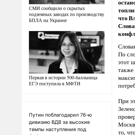
остан
СМИ сообщили о скрытых
топли
подземных заводах по производству
что В
БПЛА на Украине
Слова
конфл
Слова
По сл
этот ш
также 
Первая в истории 500-балльница
макси
ЕГЭ поступила в МФТИ
потре
При э
Зелен
Путин поблагодарил 76-ю
прове
дивизию ВДВ за высокие
Москв
темпы наступления под
то, ч