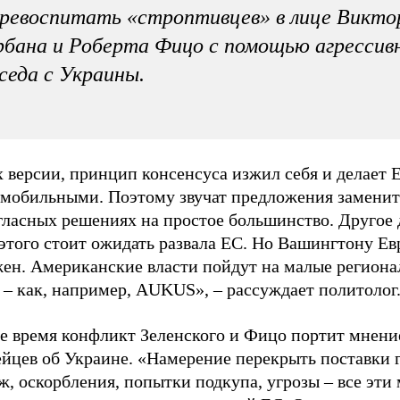
ревоспитать «строптивцев» в лице Викто
бана и Роберта Фицо с помощью агрессив
седа с Украины.
х версии, принцип консенсуса изжил себя и делает
 мобильными. Поэтому звучат предложения заменит
гласных решениях на простое большинство. Другое 
этого стоит ожидать развала ЕС. Но Вашингтону Ев
жен. Американские власти пойдут на малые регион
 – как, например, AUKUS», – рассуждает политолог
же время конфликт Зеленского и Фицо портит мнени
йцев об Украине. «Намерение перекрыть поставки г
, оскорбления, попытки подкупа, угрозы – все эти