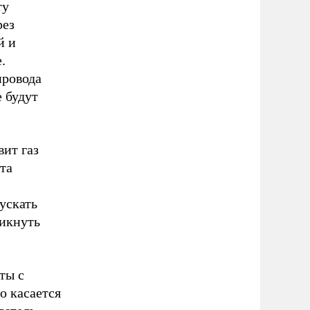
ту
рез
й и
.
провода
 будут
ит газ
та
пускать
никнуть
ты с
о касается