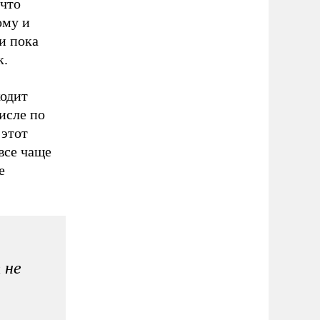
 что
ому и
и пока
к.
ходит
исле по
 этот
все чаще
е
 не