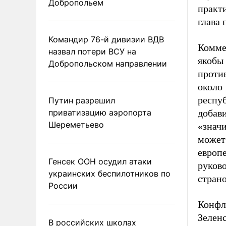
Добропольем
практи
глава 
Командир 76-й дивизии ВДВ
Коммен
назвал потери ВСУ на
якобы
Добропольском направлении
проти
около 
респуб
Путин разрешил
приватизацию аэропорта
добави
Шереметьево
«значи
может
европе
Генсек ООН осудил атаки
руково
украинских беспилотников по
стран
России
Конфли
Зелен
В российских школах