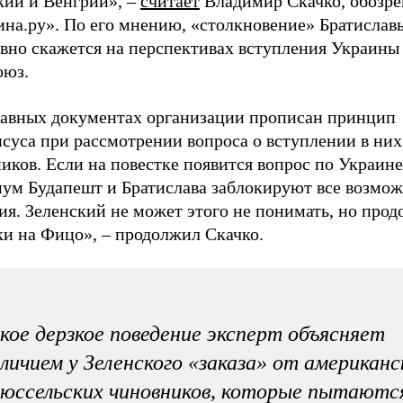
кии и Венгрии», –
считает
Владимир Скачко, обозре
ина.ру». По его мнению, «столкновение» Братислав
ивно скажется на перспективах вступления Украины
оюз.
тавных документах организации прописан принцип
нсуса при рассмотрении вопроса о вступлении в ни
иков. Если на повестке появится вопрос по Украине,
ум Будапешт и Братислава заблокируют все возмо
я. Зеленский не может этого не понимать, но прод
ки на Фицо», – продолжил Скачко.
кое дерзкое поведение эксперт объясняет
личием у Зеленского «заказа» от американс
юссельских чиновников, которые пытаютс