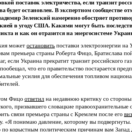
овкой поставок электричества, если транзит росс
ва будет остановлен. В экспертном сообществе от
ладимир Зеленский намеренно обостряет противо
кией в угоду США. Какими могут быть последств
икта и как он отразится на энергосистеме Укра
кия может
остановить
поставки электроэнергии на 
овам премьера страны Роберта Фицо, Братислава по
аг, если Украина прекратит транзит российского газ
пообещал, что его правительство постарается пред
мальные усилия для обеспечения топливом национ
бителей.
том Фицо
ответил
на недавнюю критику со стороны
ского, призвавшего словацкие правоохранительные 
рить связи премьера страны с Кремлем после его
ви
у. «Я понимаю давление, которому вы подвергнуты
то по корыстным политическим причинам вам Запад 