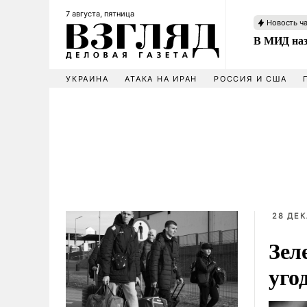
7 августа, пятница
Новость ч
В МИД наз
УКРАИНА
АТАКА НА ИРАН
РОССИЯ И США
28 ДЕК
Зел
уго