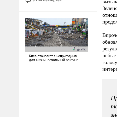
вызыв
назад было образом для
Зелен
псевдонаучной фантастики, стало
отноше
всерьез обсуждаемой идеей.
продо
Впроч
обновл
резул
небыст
голос
интере
Пр
то
зн