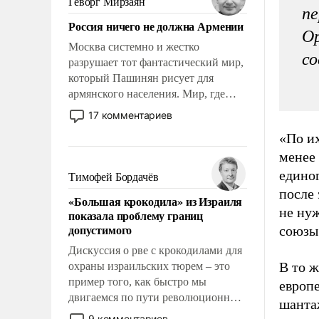
Геворг Мирзаян
пе
Китаем.
Россия ничего не должна Армении
Ор
Москва системно и жестко
со
разрушает тот фантастический мир,
который Пашинян рисует для
армянского населения. Мир, где
политические прожекты будут
17 комментариев
безусловно оплачиваться за счет
«По и
российских налогоплательщиков и
менее
где Еревану за свои поступки не
нужно отвечать.
едино
Тимофей Бордачёв
после 
«Большая крокодила» из Израиля
не ну
показала проблему границ
допустимого
союзы
Дискуссия о рве с крокодилами для
В то 
охраны израильских тюрем – это
пример того, как быстро мы
европе
двигаемся по пути революционных
шантаж
изменений. То, что несколько лет
9 комментариев