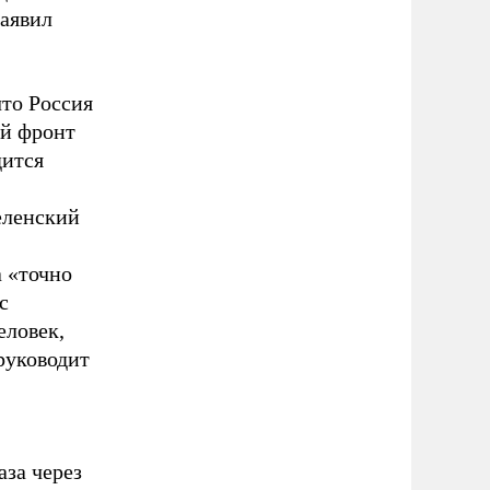
заявил
что Россия
ий фронт
дится
еленский
а «точно
с
еловек,
руководит
аза через