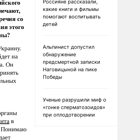
ийского
Россияне рассказали,
мечают,
какие книги и фильмы
помогают воспитывать
речия со
детей
ия этого
ины?
Альпинист допустил
Украину.
обнаружение
йдет на
предсмертной записки
а. Он
Наговицыной на пике
принять
Победы
альных
Ученые разрушили миф о
«гонке сперматозоидов»
органы
при оплодотворении
зита
в
. Понимаю
дает