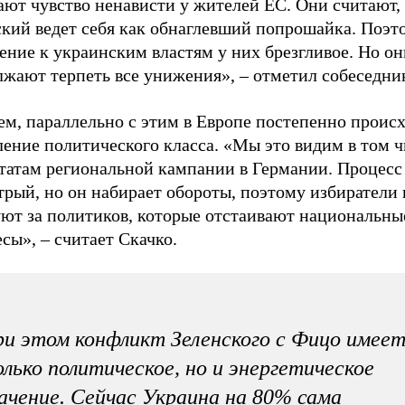
ают чувство ненависти у жителей ЕС. Они считают,
ский ведет себя как обнаглевший попрошайка. Поэт
ние к украинским властям у них брезгливое. Но он
лжают терпеть все унижения», – отметил собеседни
ем, параллельно с этим в Европе постепенно проис
ение политического класса. «Мы это видим в том ч
ьтатам региональной кампании в Германии. Процесс
рый, но он набирает обороты, поэтому избиратели 
уют за политиков, которые отстаивают национальны
сы», – считает Скачко.
и этом конфликт Зеленского с Фицо имеет
лько политическое, но и энергетическое
ачение. Сейчас Украина на 80% сама