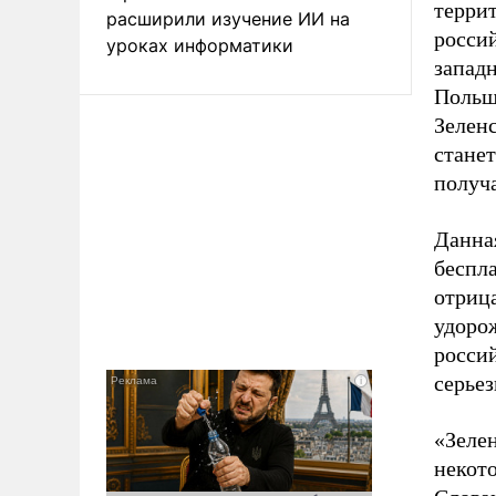
терри
расширили изучение ИИ на
росси
уроках информатики
запад
Польш
Зелен
стане
получа
Данная
беспла
отрица
удоро
росси
серье
«Зеле
некот