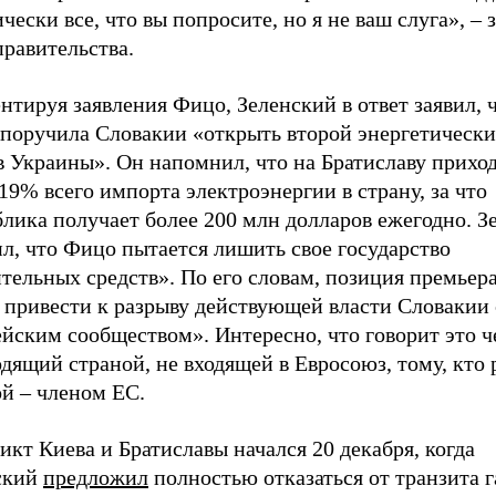
чески все, что вы попросите, но я не ваш слуга», – 
правительства.
тируя заявления Фицо, Зеленский в ответ заявил, 
 поручила Словакии «открыть второй энергетическ
в Украины». Он напомнил, что на Братиславу прихо
19% всего импорта электроэнергии в страну, за что
лика получает более 200 млн долларов ежегодно. З
л, что Фицо пытается лишить свое государство
тельных средств». По его словам, позиция премьер
 привести к разрыву действующей власти Словакии 
йским сообществом». Интересно, что говорит это ч
дящий страной, не входящей в Евросоюз, тому, кто 
ой – членом ЕС.
кт Киева и Братиславы начался 20 декабря, когда
ский
предложил
полностью отказаться от транзита г