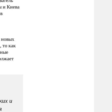
ватель
ы и Киева
 в
х новых
 то как
жные
олжает
ких и
я