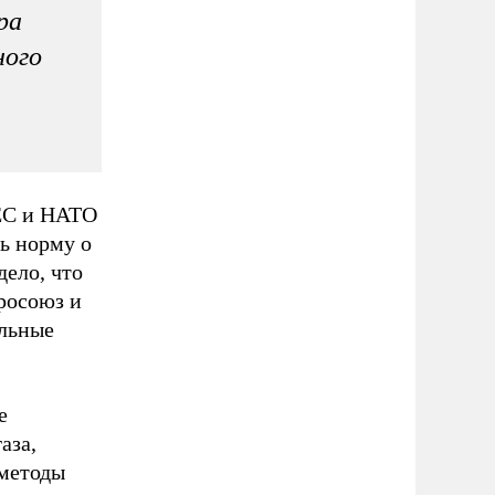
ра
ного
 ЕС и НАТО
ь норму о
дело, что
росоюз и
альные
.
е
аза,
 методы