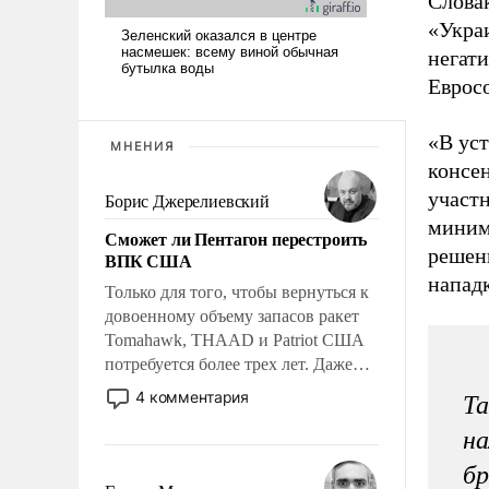
Слова
«Укра
негат
Еврос
«В ус
МНЕНИЯ
консе
участн
Борис Джерелиевский
миним
Сможет ли Пентагон перестроить
решени
ВПК США
напад
Только для того, чтобы вернуться к
довоенному объему запасов ракет
Tomahawk, THAAD и Patriot США
потребуется более трех лет. Даже
небольшая война с Ираном
4 комментария
Та
опустошила американские
на
арсеналы. Сложившаяся ситуация
означает многолетний период
бр
уязвимости США, например, перед