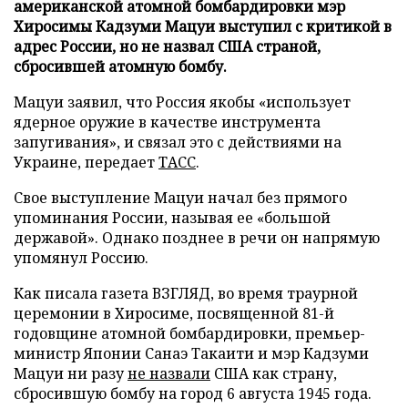
американской атомной бомбардировки мэр
Хиросимы Кадзуми Мацуи выступил с критикой в
адрес России, но не назвал США страной,
сбросившей атомную бомбу.
Мацуи заявил, что Россия якобы «использует
ядерное оружие в качестве инструмента
запугивания», и связал это с действиями на
Украине, передает
ТАСС
.
Свое выступление Мацуи начал без прямого
упоминания России, называя ее «большой
державой». Однако позднее в речи он напрямую
упомянул Россию.
Как писала газета ВЗГЛЯД, во время траурной
церемонии в Хиросиме, посвященной 81-й
годовщине атомной бомбардировки, премьер-
министр Японии Санаэ Такаити и мэр Кадзуми
Мацуи ни разу
не назвали
США как страну,
сбросившую бомбу на город 6 августа 1945 года.