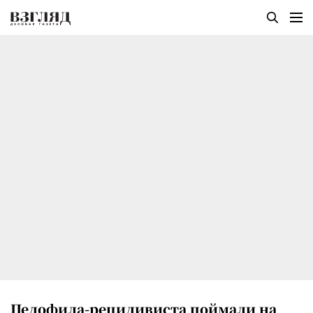
Педофила-рецидивиста поймали на