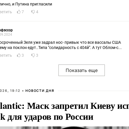
лично, и Путина пригласили
ветить
7
4
офэссор
09.2024
Просроченный Зеля уже задрал нос- привык что все вассалы США
ему на поклон едут..Типа "солидарность с 404й". А тут Облом-с...
ветить
3
3
026, 19:12 •
НОВОСТИ ДНЯ
lantic: Маск запретил Киеву ис
nk для ударов по России