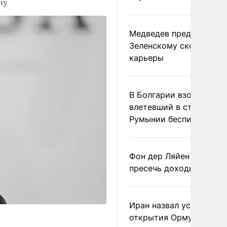
ну
Медведев предрек
Зеленскому скорый фи
карьеры
В Болгарии взорвался
влетевший в страну из
Румынии беспилотник
Фон дер Ляйен призвал
пресечь доходы России
Иран назвал условие
открытия Ормузского