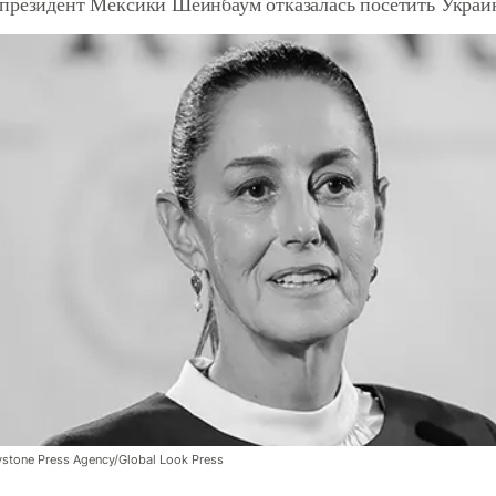
президент Мексики Шейнбаум отказалась посетить Украи
ystone Press Agency/Global Look Press