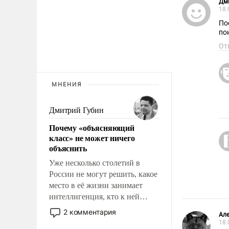
Дм
18.
По
по
От
МНЕНИЯ
Дмитрий Губин
Почему «объясняющий
класс» не может ничего
объяснить
Уже несколько столетий в
России не могут решить, какое
место в её жизни занимает
интеллигенция, кто к ней
принадлежит, а кого из неё
2 комментария
Але
исключили с правом
18.