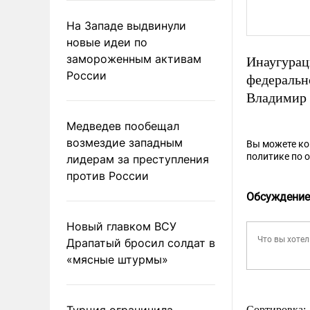
На Западе выдвинули
новые идеи по
замороженным активам
Инаугурац
России
федеральн
Владимир 
Медведев пообещал
возмездие западным
Вы можете к
политике по 
лидерам за преступления
против России
Обсуждение
Новый главком ВСУ
Драпатый бросил солдат в
«мясные штурмы»
Турция ограничила
Сортировка: