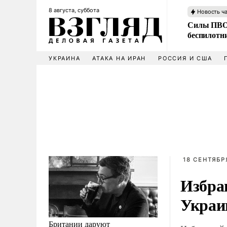
8 августа, суббота
Новость ч
Силы ПВО 
беспилотн
УКРАИНА
АТАКА НА ИРАН
РОССИЯ И США
18 СЕНТЯБР
Избра
Украи
Британии даруют