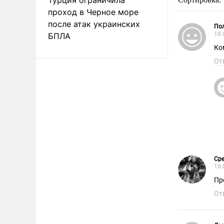
проход в Черное море
после атак украинских
Пол
18.
БПЛА
Ко
От
Сре
18.
Пр
От