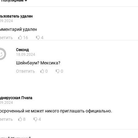
ьзователь удален
09.2024
мментарий удален
ветить
16
4
Секонд
18.09.2024
Шейнбаум? Мексика?
Ответить
0
0
днерусская Пчела
09.2024
осроченный не может никого приглашать официально.
ветить
8
4