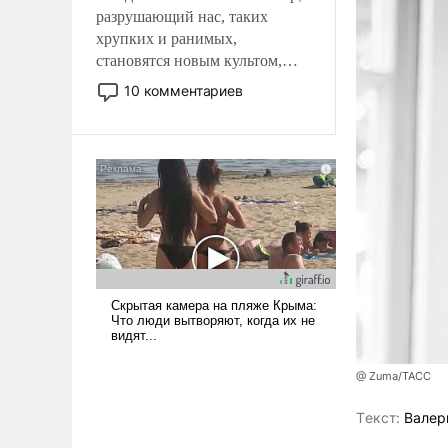
разрушающий нас, таких
хрупких и ранимых,
становятся новым культом,
постепенно вытесняя и
10 комментариев
отменяя традиционное
требование к человеку – быть
мужественным и твердым под
ударами судьбы, брать на себя
ответственность, помогать
слабым, идти вперед и
адаптироваться.
@ Zuma/ТАСС
Tекст:
Валер