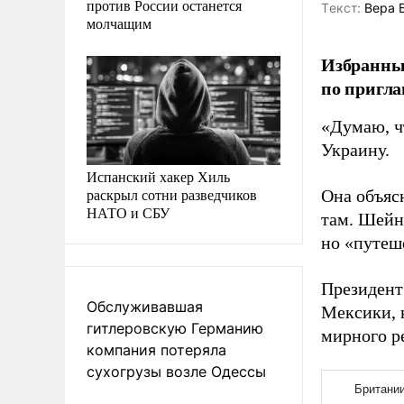
против России останется
Tекст:
Вера 
молчащим
Избранны
по пригла
«Думаю, чт
Украину.
Испанский хакер Хиль
раскрыл сотни разведчиков
Она объясн
НАТО и СБУ
там. Шейн
но «путеше
Президент
Обслуживавшая
Мексики, 
гитлеровскую Германию
мирного р
компания потеряла
сухогрузы возле Одессы