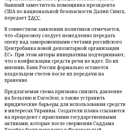
бывший заместитель помощника президента
США по национальной безопасности Далип Сингх,
передает
ТАСС
.
В совместном заявлении политиков отмечается,
что «Евросоюзу следует немедленно передать
опеку над замороженными счетами российского
Центробанка новой депозитарной организации
ЕС». При этом авторы инициативы подчеркивают,
что о конфискации средств речи не идет. По их
мнению, Банк России формально останется
владельцем счетов после их передачи на
хранение.
Предлагаемая схема призвана снизить давление
на Бельгию и Euroclear, а также устранить
юридические барьеры для использования средств
в интересах Украины. Создатели плана ссылаются
на прецедент с иракскими государственными
активами, которые после свержения Саддама
Хусейна были переданы в Федеральный