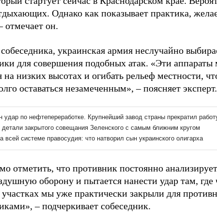
оторый стартует сейчас в Краснодарском крае. Веро
отдыхающих. Однако как показывает практика, желае
– отмечает он.
 собеседника, украинская армия неслучайно выбир
ики для совершения подобных атак. «Эти аппараты 
 на низких высотах и огибать рельеф местности, чт
олго оставаться незамеченным», – поясняет эксперт.
мо отметить, что противник постоянно анализируе
здушную оборону и пытается нанести удар там, где 
 участках мы уже практически закрыли для против
иками», – подчеркивает собеседник.