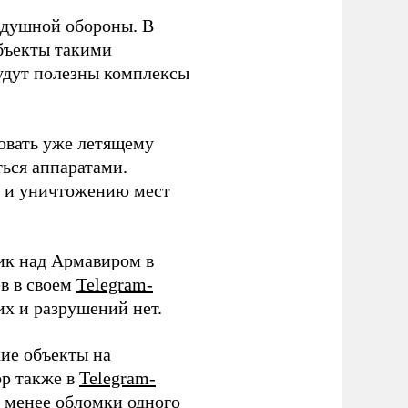
здушной обороны. В
бъекты такими
удут полезны комплексы
овать уже летящему
ться аппаратами.
ю и уничтожению мест
ик над Армавиром в
в в своем
Telegram-
х и разрушений нет.
ие объекты на
ор также в
Telegram-
 менее обломки одного