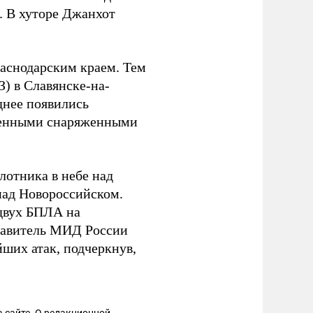
. В хуторе Джанхот
снодарским краем. Тем
) в Славянске-на-
днее появились
ненными снаряженными
лотника в небе над
ад Новороссийском.
двух БПЛА на
ставитель МИД России
ших атак, подчеркнув,