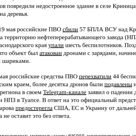
тов повредили недостроенное здание в селе Криница
на деревья.
 19 мая российские ПВО
сбили
57 БПЛА ВСУ над Кра
на территорию нефтеперерабатывающего завода (НПЗ
аснодарского края
упали
шесть беспилотников. Поз
 что объект был
атакован
дронами с зарядами, начи
 шариками.
мая российские средства ПВО
перехватили
44 беспи
ским краем, более десятка дронов были
подавлены
н
региона в своем
Telegram-канале
заявил о падении 
и НПЗ в Туапсе. В ответ на это официальный пред
арова
предостерегла
США, ЕС и Украину от дальней
 не оставит это без ответа.