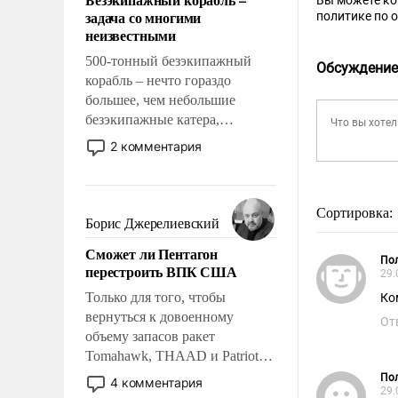
Вы можете к
слабым, идти вперед и
задача со многими
политике по 
адаптироваться.
неизвестными
500-тонный безэкипажный
Обсуждение
корабль – нечто гораздо
большее, чем небольшие
безэкипажные катера,
применение которых уже
2 комментария
стало обыденностью. Задача по
созданию такого корабля очень
сложна и амбициозна. Однако
Сортировка:
и ее реализация радикально
Борис Джерелиевский
поднимет наши боевые
Сможет ли Пентагон
возможности.
Пол
перестроить ВПК США
29.
Только для того, чтобы
Ко
вернуться к довоенному
От
объему запасов ракет
Tomahawk, THAAD и Patriot
США потребуется более трех
Пол
4 комментария
29.
лет. Даже небольшая война с