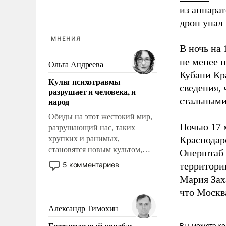
из аппара
дрон упал 
МНЕНИЯ
В ночь на
не менее 
Ольга Андреева
Кубани Кр
Культ психотравмы
сведения,
разрушает и человека, и
стальными
народ
Обиды на этот жестокий мир,
Ночью 17 
разрушающий нас, таких
хрупких и ранимых,
Краснодар
становятся новым культом,
Оперштаб 
постепенно вытесняя и
5 комментариев
территори
отменяя традиционное
Мария Зах
требование к человеку – быть
что Москва
мужественным и твердым под
ударами судьбы, брать на себя
Александр Тимохин
ответственность, помогать
Безэкипажный корабль –