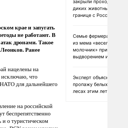
закрыли проходы для
диких животных на
границе с Россией
ском крае и запугать
методы не работают. В
Семье фермера Уолкер
 атак дронами. Такое
из мема «веселый
Леонков. Ранее
молочник» пригрозили
выдворением из Росси
рай нацелены на
 исключаю, что
Эксперт объяснил
 НАТО для дальнейшего
пропажу белых грибов 
лесах этим летом
авление на российской
гут беспрепятственно
ь и о туристическом