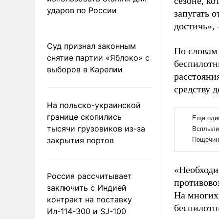
сезоне, к
ударов по России
запугать 
достичь», 
Суд признал законным
По словам
снятие партии «Яблоко» с
беспилотн
выборов в Карелии
расстояния
средству д
На польско-украинской
границе скопились
тысячи грузовиков из-за
закрытия портов
«Необходи
Россия рассчитывает
противово
заключить с Индией
На многих
контракт на поставку
беспилотн
Ил-114-300 и SJ-100