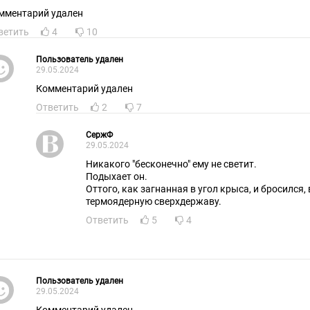
мментарий удален
ветить
4
10
Пользователь удален
29.05.2024
Комментарий удален
Ответить
2
7
СержФ
29.05.2024
Никакого "бесконечно" ему не светит.
Подыхает он.
Оттого, как загнанная в угол крыса, и бросился, 
термоядерную сверхдержаву.
Ответить
5
4
Пользователь удален
29.05.2024