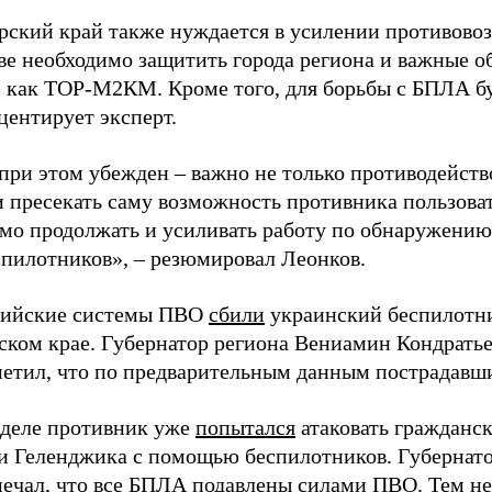
рский край также нуждается в усилении противово
ве необходимо защитить города региона и важные о
 как ТОР-М2КМ. Кроме того, для борьбы с БПЛА б
центирует эксперт.
при этом убежден – важно не только противодейств
и пресекать саму возможность противника пользова
мо продолжать и усиливать работу по обнаружени
спилотников», – резюмировал Леонков.
сийские системы ПВО
сбили
украинский беспилотн
ском крае. Губернатор региона Вениамин Кондратье
етил, что по предварительным данным пострадавши
еделе противник уже
попытался
атаковать гражданск
и Геленджика с помощью беспилотников. Губернат
ечал, что все БПЛА подавлены силами ПВО. Тем не