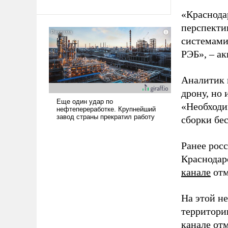
«Краснода
перспекти
системами
РЭБ», – ак
Аналитик 
дрону, но 
«Необходи
сборки бе
Ранее рос
Краснодар
канале
отм
На этой н
территори
канале
отм