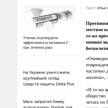
Tекст:
Илья 
Противник
местное н
то же вре
Ученые подтвердили
мнение вы
эффективность витамина C
при лечении рака
беспилот
«Очевидно
поврежден
частично 
На Украине уничтожили
анализа»,
крупнейший склад
средств защиты Delta Plus
«В то же в
общество.
Маск запретил Киеву
летать по
использовать Starlink для