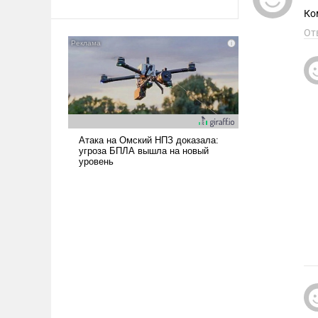
Ираном опустошила
Ко
американские арсеналы.
От
Сложившаяся ситуация
означает многолетний период
уязвимости США, например,
перед Китаем.