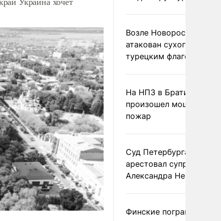
край Украина хочет
Возле Новороссийска
атакован сухогруз под
турецким флагом
На НПЗ в Братиславе
произошел мощный
пожар
Суд Петербурга заочно
арестовал супругу
Александра Невзорова
Финские пограничники