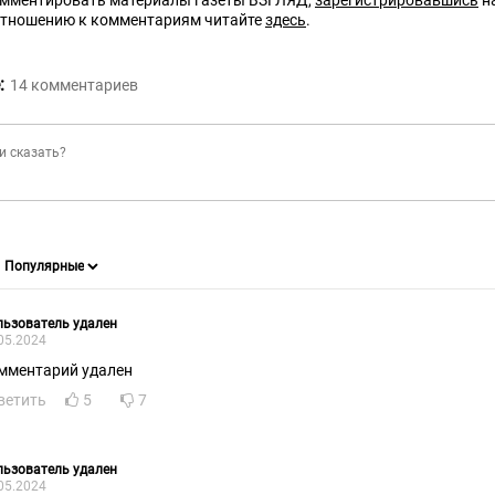
омментировать материалы газеты ВЗГЛЯД,
зарегистрировавшись
на
отношению к комментариям читайте
здесь
.
:
14
комментариев
ьзователь удален
05.2024
мментарий удален
ветить
5
7
ьзователь удален
05.2024