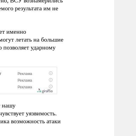
ятно, ВСУ вознамерились
мого результата им не
ает именно
могут летать на большие
о позволяет ударному
т нашу
чувствует уязвимость.
ника возможность атаки