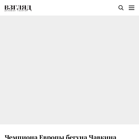
Чемпиона Европы бегуна Чавкина