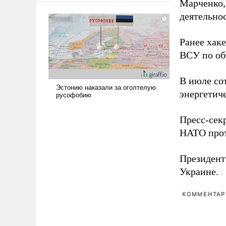
Марченко,
американские арсеналы.
деятельно
Сложившаяся ситуация
означает многолетний период
Ранее хак
уязвимости США, например,
перед Китаем.
ВСУ по об
В июле с
энергетич
Пресс-сек
НАТО прот
Президен
Украине.
КОММЕНТАРИ