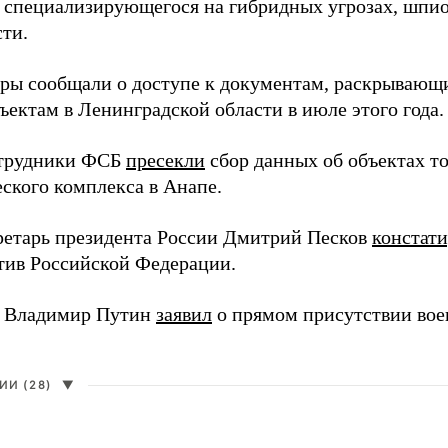
 специализирующегося на гибридных угрозах, шпи
сти.
еры сообщали о доступе к документам, раскрывающ
ъектам в Ленинградской области в июле этого года.
отрудники ФСБ
пресекли
сбор данных об объектах т
еского комплекса в Анапе.
ретарь президента России Дмитрий Песков
констат
ив Российской Федерации.
т Владимир Путин
заявил
о прямом присутствии во
И (28)
▼