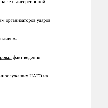
онаже и диверсионной
им организаторов ударов
опливно-
ировал
факт ведения
еннослужащих НАТО на