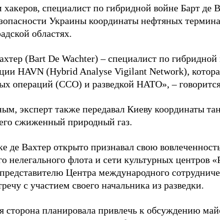
 хакеров, специалист по гибридной войне Барт де 
зопасности Украины координаты нефтяных термина
адской областях.
ахтер (Bart De Wachter) – специалист по гибридной
ции HAVN (Hybrid Analyse Vigilant Network), котор
ых операций (ССО) и разведкой НАТО», – говорится
ным, эксперт также передавал Киеву координаты та
его сжиженный природный газ.
ке де Вахтер открыто признавал свою вовлеченность
го нелегального флота и сети культурных центров «
 представителю Центра международного сотрудниче
речу с участием своего начальника из разведки.
я сторона планировала привлечь к обсуждению ма