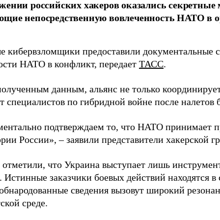
жении российских хакеров оказались секретные
ющие непосредственную вовлеченность НАТО в о
 кибервзломщики предоставили документальные с
ости НАТО в конфликт, передает
ТАСС
.
полученным данным, альянс не только координирует
ет специалистов по гибридной войне после налетов 
ентально подтверждаем то, что НАТО принимает пр
ории России», – заявили представители хакерской г
 отметили, что Украина выступает лишь инструмен
. Истинные заказчики боевых действий находятся в
 обнародованные сведения вызовут широкий резонан
ской среде.