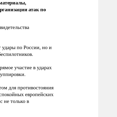
 материалы,
рганизации атак по
видетельства
 удары по России, но и
беспилотников.
ямое участие в ударах
руппировки.
том для противостояния
 спокойных европейских
с не только в