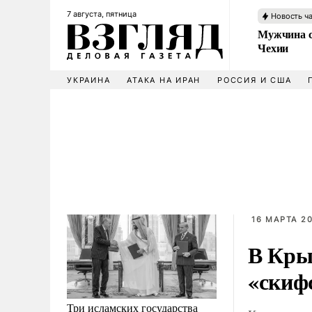
7 августа, пятница
Новость ч
Мужчина с
Чехии
УКРАИНА
АТАКА НА ИРАН
РОССИЯ И США
16 МАРТА 20
В Кры
«скиф
Три исламских государства