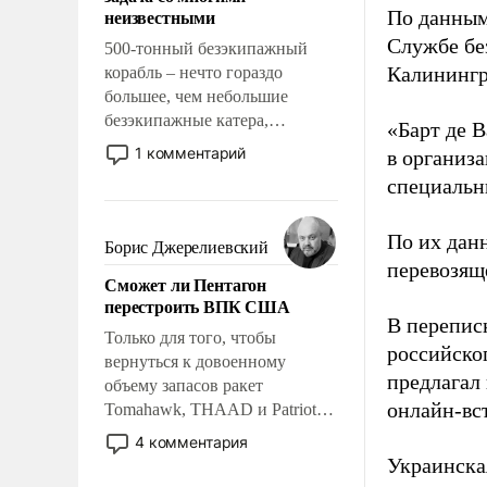
адаптироваться.
неизвестными
По данным
Службе бе
500-тонный безэкипажный
Калинингр
корабль – нечто гораздо
большее, чем небольшие
безэкипажные катера,
«Барт де В
применение которых уже
1 комментарий
в организа
стало обыденностью. Задача по
специальн
созданию такого корабля очень
сложна и амбициозна. Однако
По их дан
и ее реализация радикально
Борис Джерелиевский
поднимет наши боевые
перевозящ
Сможет ли Пентагон
возможности.
перестроить ВПК США
В перепис
Только для того, чтобы
российско
вернуться к довоенному
предлагал
объему запасов ракет
онлайн-вст
Tomahawk, THAAD и Patriot
США потребуется более трех
4 комментария
лет. Даже небольшая война с
Украинска
Ираном опустошила