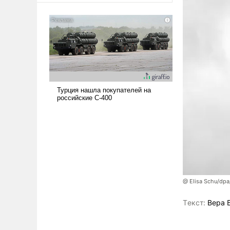
@ Elisa Schu/dpa
Tекст:
Вера 