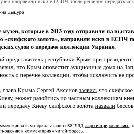
узеи направили иски в ЕСПЧ после решения передать «ск
ина Цыцура
музеи, которые в 2013 году отправили на выста
 «скифского золота», направили иски в ЕСПЧ п
ских судов о передаче коллекции Украине.
й представитель республики Крым при президенте 
аявил, что Крым оповестит аукционные дома на За
ность о перечне коллекции, чтобы исключить ее пр
 глава Крыма Сергей Аксенов
заявил
, что скифское
Киеву, может разойтись по частным коллекциям кие
и передачу Киеву скифского золота
назвали
бессов
омментировать материалы газеты ВЗГЛЯД,
зарегистрировавшись
на
отношению к комментариям читайте
здесь
.