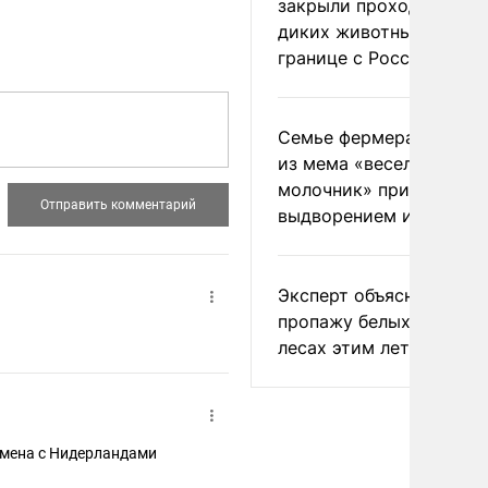
закрыли проходы для
диких животных на
границе с Россией
Семье фермера Уолкер
из мема «веселый
молочник» пригрозили
выдворением из Росси
Эксперт объяснил
пропажу белых грибов 
лесах этим летом
ландами