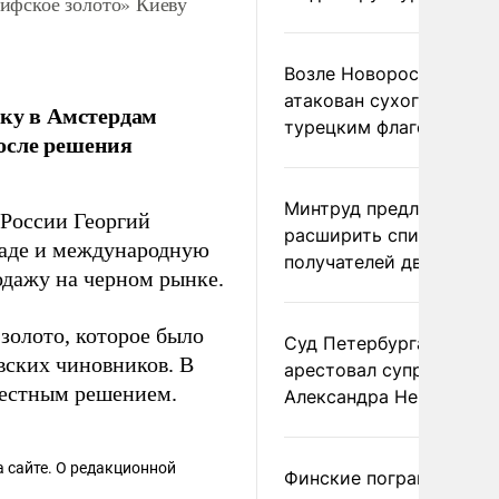
ифское золото» Киеву
Возле Новороссийска
атакован сухогруз под
вку в Амстердам
турецким флагом
осле решения
Минтруд предложил
России Георгий
расширить список
паде и международную
получателей двух пенс
одажу на черном рынке.
 золото, которое было
Суд Петербурга заочно
вских чиновников. В
арестовал супругу
естным решением.
Александра Невзорова
 сайте. О редакционной
Финские пограничники