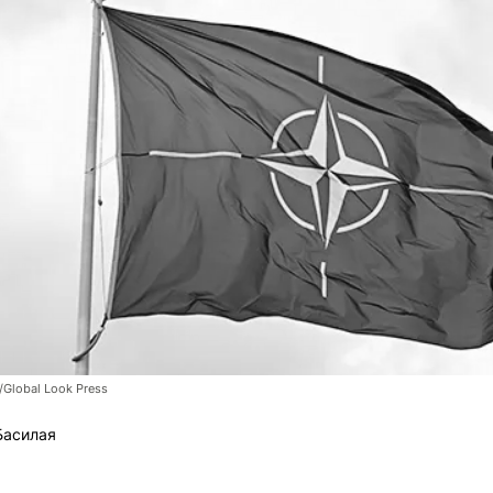
/Global Look Press
Басилая