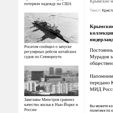
Крымские м
потеряли надежду на США
Tекст:
Крист
Крымские 
коллекцию
нидерланд
Росатом сообщил о запуске
Постоянны
регулярных рейсов китайских
судов по Севморпути
Мурадов з
обществен
Напомним,
передано 
МИД Росси
Замглавы Минстроя сравнил
качество жилья в Нью-Йорке и
Вы можете к
России
политике по 