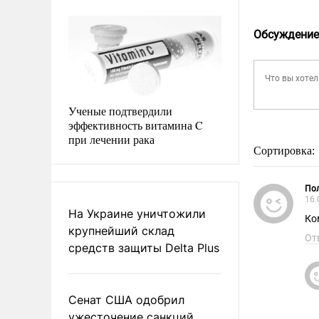
Обсуждение
Ученые подтвердили
эффективность витамина C
при лечении рака
Сортировка:
Пол
16.
На Украине уничтожили
Ко
крупнейший склад
От
средств защиты Delta Plus
Сенат США одобрил
ужесточение санкций