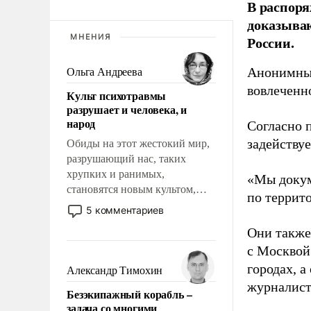
В распоря
доказыва
МНЕНИЯ
России.
Анонимные
Ольга Андреева
вовлеченн
Культ психотравмы
разрушает и человека, и
народ
Согласно 
задейству
Обиды на этот жестокий мир,
разрушающий нас, таких
хрупких и ранимых,
«Мы докум
становятся новым культом,
по террит
постепенно вытесняя и
5 комментариев
отменяя традиционное
Они также
требование к человеку – быть
с Москвой
мужественным и твердым под
ударами судьбы, брать на себя
городах, а
Александр Тимохин
ответственность, помогать
журналист
Безэкипажный корабль –
слабым, идти вперед и
задача со многими