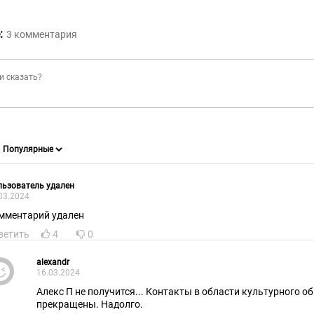
:
3
комментария
ьзователь удален
03.2024
мментарий удален
ветить
4
0
alexandr
16.03.2024
Алекс П не получится... Контакты в области культурного обмена с Нидер
прекращены. Надолго.