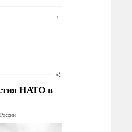
стия НАТО в
 России