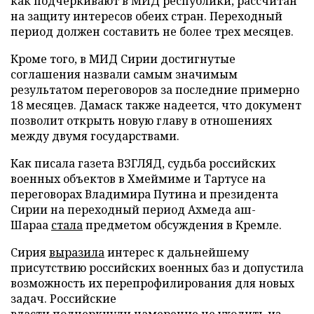
как подчеркивают в МИД республики, рассчитан
на защиту интересов обеих стран. Переходный
период должен составить не более трех месяцев.
Кроме того, в МИД Сирии достигнутые
соглашения назвали самым значимым
результатом переговоров за последние примерно
18 месяцев. Дамаск также надеется, что документ
позволит открыть новую главу в отношениях
между двумя государствами.
Как писала газета ВЗГЛЯД, судьба российских
военных объектов в Хмеймиме и Тартусе на
переговорах Владимира Путина и президента
Сирии на переходный период Ахмеда аш-
Шараа
стала
предметом обсуждения в Кремле.
Сирия
выразила
интерес к дальнейшему
присутствию российских военных баз и допустила
возможность их перепрофилирования для новых
задач. Российские
власти
подчеркнули
намерение не уходить из