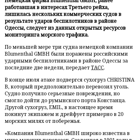
Немецкая фирма Blumenthal GMBH, ранее
работавшая в интересах Третьего рейха,
лишилась нескольких коммерческих судов в
результате ударов беспилотников в районе
Одессы, следует из данных открытых ресурсов
мониторинга морского трафика.
По меньшей мере три судна немецкой компании
Blumenthal GMBH были поражены российскими
ударными беспилотниками в районе Одессы за
последние две недели, передает
ТАСС
.
В конце июля атаке подвергся сухогруз CHRISTINA
B, который предположительно перевозил уголь.
Судно получило серьезные повреждения, но
смогло дойти до румынского порта Констанца.
Другой сухогруз, EMIL, в настоящее время
покинут экипажем и дрейфует примерно в 20
морских милях от побережья.
«Компания Blumenthal GMBH широко известна в