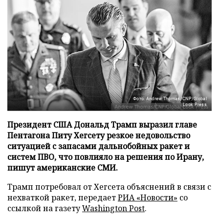
Фото: Andrew Thomas/CNP/Global
Look Press
Президент США Дональд Трамп выразил главе
Пентагона Питу Хегсету резкое недовольство
ситуацией с запасами дальнобойных ракет и
систем ПВО, что повлияло на решения по Ирану,
пишут американские СМИ.
Трамп потребовал от Хегсета объяснений в связи с
нехваткой ракет, передает
РИА «Новости»
со
ссылкой на газету
Washington Post
.