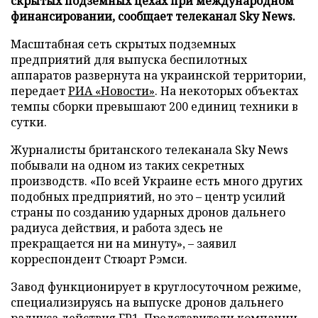
скрытых подземных цехах при международном
финансировании, сообщает телеканал Sky News.
Масштабная сеть скрытых подземных
предприятий для выпуска беспилотных
аппаратов развернута на украинской территории,
передает
РИА «Новости»
. На некоторых объектах
темпы сборки превышают 200 единиц техники в
сутки.
Журналисты британского телеканала Sky News
побывали на одном из таких секретных
производств. «По всей Украине есть много других
подобных предприятий, но это – центр усилий
страны по созданию ударных дронов дальнего
радиуса действия, и работа здесь не
прекращается ни на минуту», – заявил
корреспондент Стюарт Рэмси.
Завод функционирует в круглосуточном режиме,
специализируясь на выпуске дронов дальнего
радиуса действия FP1. Представители компании-