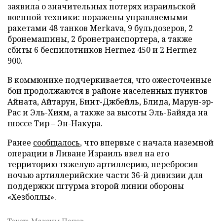
заявила о значительных потерях израильской
военной техники: поражены управляемыми
ракетами 48 танков Merkava, 9 бульдозеров, 2
бронемашины, 2 бронетранспортера, а также
сбиты 6 беспилотников Hermez 450 и 2 Hermez
900.
В коммюнике подчеркивается, что ожесточенные
бои продолжаются в районе населенных пунктов
Айната, Айтарун, Бинт-Джбейль, Блида, Марун-эр-
Рас и Эль-Хиям, а также за высоты Эль-Байяда на
шоссе Тир – Эн-Накура.
Ранее
сообщалось
, что впервые с начала наземной
операции в Ливане Израиль ввел на его
территорию тяжелую артиллерию, перебросив
ночью артиллерийские части 36-й дивизии для
поддержки штурма второй линии обороны
«Хезболлы».
Текст: Максим Попов