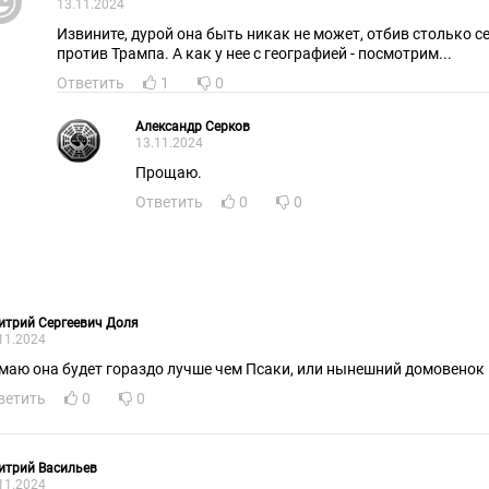
13.11.2024
Извините, дурой она быть никак не может, отбив столько 
против Трампа. А как у нее с географией - посмотрим...
Ответить
1
0
Александр Серков
13.11.2024
Прощаю.
Ответить
0
0
итрий Сергеевич Доля
11.2024
маю она будет гораздо лучше чем Псаки, или нынешний домовенок 
ветить
0
0
итрий Васильев
11.2024