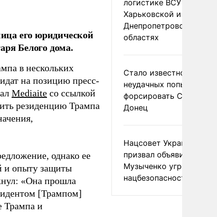
логистике ВСУ в
Харьковской и
Днепропетровской
ница его юридической
областях
аря Белого дома.
ампа в нескольких
Стало известно о
дидат на позицию пресс-
неудачных попытках ВС
тал
Mediaite
со ссылкой
форсировать Северски
тить резиденцию Трампа
Донец
начения,
Нацсовет Украины по Т
призвал объявить
редложение, однако ее
Музыченко угрозой
й и опыту защиты
нацбезопасности
кнул: «Она прошла
езидентом [Трампом]
е Трампа и