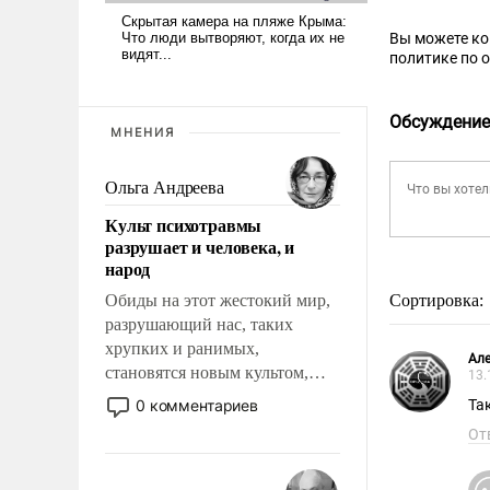
Вы можете к
политике по 
Обсуждение
МНЕНИЯ
Ольга Андреева
Культ психотравмы
разрушает и человека, и
народ
Обиды на этот жестокий мир,
Сортировка:
разрушающий нас, таких
хрупких и ранимых,
Але
становятся новым культом,
13.
постепенно вытесняя и
0 комментариев
Та
отменяя традиционное
От
требование к человеку – быть
мужественным и твердым под