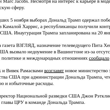
 Marc Jacobs. Несмотря на интерес к карьере в мод
скую сферу.
ших 5 ноября выборах Дональд Трамп одержал побе
в Камалой Харрис, а республиканцы получили конт
 США. Инаугурация Трампа запланирована на 20 янв
а газета ВЗГЛЯД, назначение телеведущего Пита Х
ША вызвало недоумение в Вашингтоне из-за отсутст
 политике и международных отношениях
сообщало
 и Вивек Рамасвами
возглавят
новое министерство
ства США при администрации Дональда Трампа, чт
ю и избыточные расходы.
иректор Национальной разведки США Джон Рэткл
 главы ЦРУ в команде Дональда Трампа.