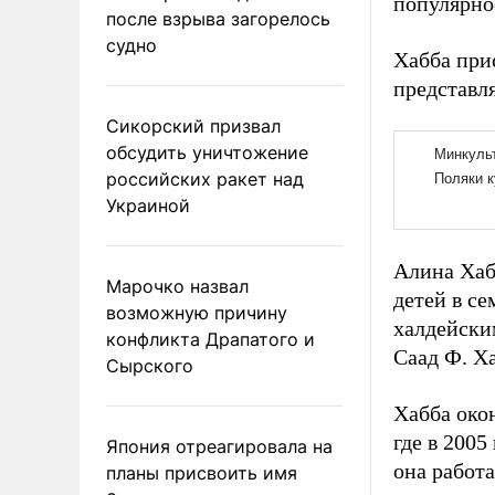
популярно
после взрыва загорелось
судно
Хабба при
представля
Сикорский призвал
обсудить уничтожение
российских ракет над
Украиной
Алина Хаб
Марочко назвал
детей в се
возможную причину
халдейски
конфликта Драпатого и
Саад Ф. Ха
Сырского
Хабба окон
где в 2005
Япония отреагировала на
она работ
планы присвоить имя