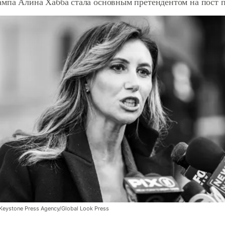
мпа Алина Хабба стала основным претендентом на пост п
Keystone Press Agency/Global Look Press