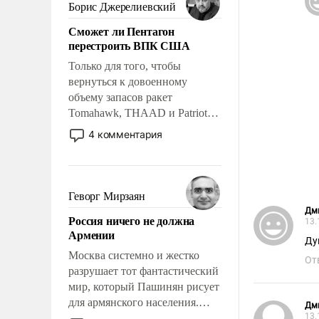
ударами судьбы, брать на себя
Борис Джерелиевский
ответственность, помогать
Сможет ли Пентагон
слабым, идти вперед и
перестроить ВПК США
адаптироваться.
Только для того, чтобы
вернуться к довоенному
объему запасов ракет
Tomahawk, THAAD и Patriot
США потребуется более трех
4 комментария
лет. Даже небольшая война с
Ираном опустошила
американские арсеналы.
Сложившаяся ситуация
Геворг Мирзаян
означает многолетний период
Дм
Россия ничего не должна
уязвимости США, например,
13.
Армении
перед Китаем.
Ду
Москва системно и жестко
От
разрушает тот фантастический
мир, который Пашинян рисует
для армянского населения.
Дм
13.
Мир, где политические