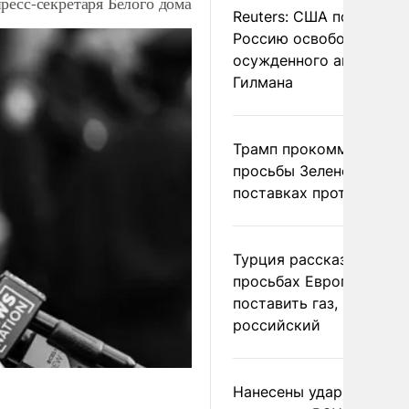
ресс-секретаря Белого дома
Reuters: США попросил
Россию освободить
осужденного американ
Гилмана
Трамп прокомментиров
просьбы Зеленского о
поставках противораке
Турция рассказала о
просьбах Европы
поставить газ, но не
российский
Нанесены удары по