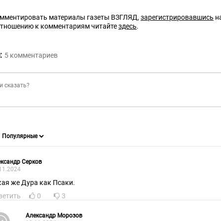
омментировать материалы газеты ВЗГЛЯД,
зарегистрировавшись
на
отношению к комментариям читайте
здесь
.
:
5
комментариев
ксандр Серков
11.2024
кая же Дура как Псаки.
ветить
0
3
Александр Морозов