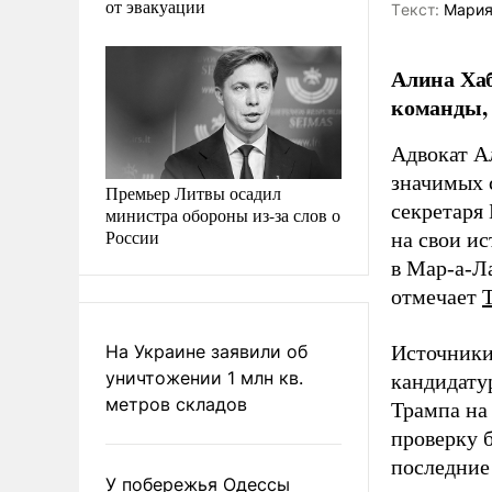
от эвакуации
Tекст:
Мария
Алина Хаб
команды, 
Адвокат А
значимых 
Премьер Литвы осадил
секретаря
министра обороны из-за слов о
России
на свои и
в Мар-а-Л
отмечает
На Украине заявили об
Источники
уничтожении 1 млн кв.
кандидату
метров складов
Трампа на
проверку 
последние 
У побережья Одессы