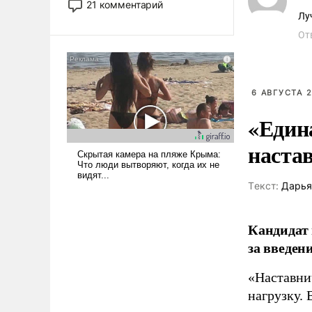
21 комментарий
прожекты будут безусловно
Лу
оплачиваться за счет
От
российских
налогоплательщиков и где
Еревану за свои поступки не
нужно отвечать.
6 АВГУСТА 2
«Един
наста
Tекст:
Дарья
Кандидат 
за введен
«Наставни
нагрузку. 