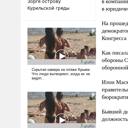
в компании
Зорге острову
Курильской гряды
в юридиче
На прошед
демократо
Конгресса
Как писал
обороны С
оборонной
Илон Маск
правитель
бюрократи
Бывший д
должность