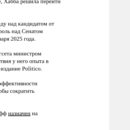
е, Хабба решила перейти
ду над кандидатом от
роль над Сенатом
аря 2025 года.
егсета министром
вия у него опыта в
издание Politico.
 эффективности
обы сократить
ифф
назначен
на