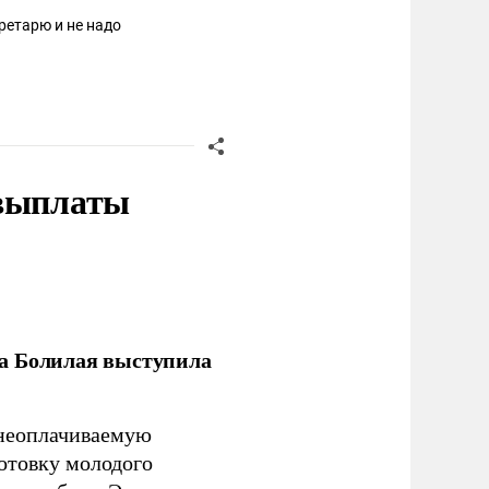
ретарю и не надо
 выплаты
ла Болилая выступила
 неоплачиваемую
готовку молодого