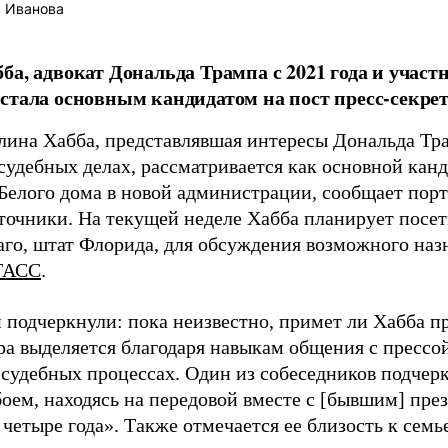
 Иванова
ба, адвокат Дональда Трампа с 2021 года и участ
стала основным кандидатом на пост пресс-секрет
лина Хабба, представлявшая интересы Дональда Тр
судебных делах, рассматривается как основной кан
 Белого дома в новой администрации, сообщает пор
сточники. На текущей неделе Хабба планирует посе
аго, штат Флорида, для обсуждения возможного наз
ТАСС
.
 подчеркнули: пока неизвестно, примет ли Хабба п
ра выделяется благодаря навыкам общения с прессо
 судебных процессах. Один из собеседников подчер
боем, находясь на передовой вместе с [бывшим] пр
четыре года». Также отмечается ее близость к семь