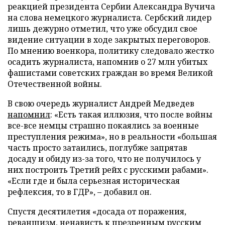
реакцией президента Сербии Александра Вучича
на слова немецкого журналиста. Сербский лидер
лишь дежурно отметил, что уже обсудил свое
видение ситуации в ходе закрытых переговоров.
По мнению военкора, политику следовало жестко
осадить журналиста, напомнив о 27 млн убитых
фашистами советских граждан во время Великой
Отечественной войны.
В свою очередь журналист Андрей Медведев
напомнил
: «Есть такая иллюзия, что после войны
все-все немцы страшно покаялись за военные
преступления режима», но в реальности «большая
часть просто затаились, поглубже запрятав
досаду и обиду из-за того, что не получилось у
них построить Третий рейх с русскими рабами».
«Если где и была серьезная историческая
рефлексия, то в ГДР», – добавил он.
Спустя десятилетия «досада от поражения,
реваншизм, ненависть к презренным русским