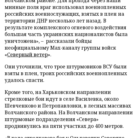
Волчанском районе. Для прохода через наши
минные поля враг использовал военнопленных
российских военнослужащих, взятых в плен на
территории ДНР несколько лет назад. В
результате комплексного огневого воздействия
большая часть украинских националистов была
уничтожена», – рассказали бойцы
неофициальному Max-каналу группы войск
«
Северный ветер
».
Они уточнили, что трое штурмовиков ВСУ были
взяты в плен, троих российских военнопленных
удалось спасти.
Кроме того, на Харьковском направлении
стрелковые бои идут в селе Василевка, около
Шевченково и Петропавловки, в лесных массивах
Волчанского района. На Волчанском направлении
штурмовые подразделения «Севера»
продвинулись на пяти участках до 400 метров.
«В ходе стрелкового боя у Ольховатки Северяне