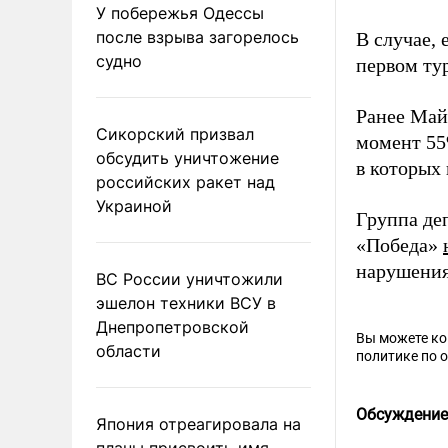
У побережья Одессы
после взрыва загорелось
В случае, 
судно
первом тур
Ранее Май
Сикорский призвал
момент 55
обсудить уничтожение
в которых 
российских ракет над
Украиной
Группа де
«Победа»
нарушения
ВС России уничтожили
эшелон техники ВСУ в
Днепропетровской
Вы можете к
области
политике по 
Обсуждение
Япония отреагировала на
планы присвоить имя