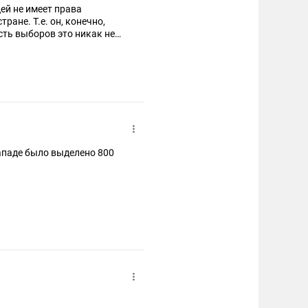
ей не имеет права
ране. Т.е. он, конечно,
сть выборов это никак не
 западники себе это право
я международного права
ааем" можно и нужно
ено 800