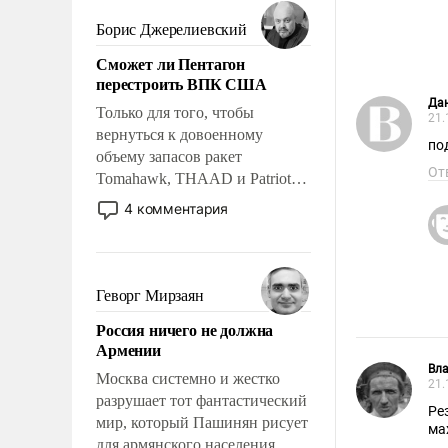
мужественным и твердым под
ударами судьбы, брать на себя
Борис Джерелиевский
ответственность, помогать
Сможет ли Пентагон
слабым, идти вперед и
перестроить ВПК США
адаптироваться.
Дан
Только для того, чтобы
21.
вернуться к довоенному
по
объему запасов ракет
От
Tomahawk, THAAD и Patriot
США потребуется более трех
4 комментария
лет. Даже небольшая война с
Ираном опустошила
американские арсеналы.
Сложившаяся ситуация
Геворг Мирзаян
означает многолетний период
Россия ничего не должна
уязвимости США, например,
Армении
перед Китаем.
Вл
Москва системно и жестко
21.
разрушает тот фантастический
Ре
мир, который Пашинян рисует
ма
для армянского населения.