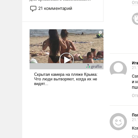
От
Мир, где политические
21 комментарий
прожекты будут безусловно
оплачиваться за счет
российских
налогоплательщиков и где
Еревану за свои поступки не
нужно отвечать.
Иг
21.
Са
и 
пш
От
Пол
21.
Ко
От