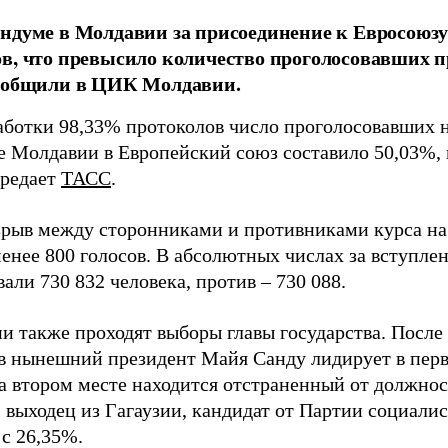
ндуме в Молдавии за присоединение к Евросоюзу
в, что превысило количество проголосовавших п
сообщили в ЦИК Молдавии.
аботки 98,33% протоколов число проголосовавших 
е Молдавии в Европейский союз составило 50,03%,
ередает
ТАСС
.
рыв между сторонниками и противниками курса на
менее 800 голосов. В абсолютных числах за вступле
али 730 832 человека, против – 730 088.
и также проходят выборы главы государства. После
в нынешний президент Майя Санду лидирует в перв
На втором месте находится отстраненный от должно
 выходец из Гагаузии, кандидат от Партии социали
 с 26,35%.