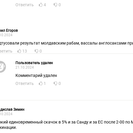
Ответить
4
0
ил Егоров
10.2024
дтусовали результат молдавским рабам, вассалы англосаксами пр
ветить
13
0
Пользователь удален
21.10.2024
Комментарий удален
Ответить
1
0
адислав Зимин
10.2024
зкий единовременный скачок в 5% и за Санду и за ЕС после 2-00 по 
хинации.