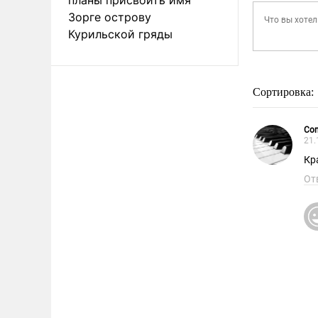
Зорге острову
Курильской гряды
Сортировка:
Сo
21.
Кр
От