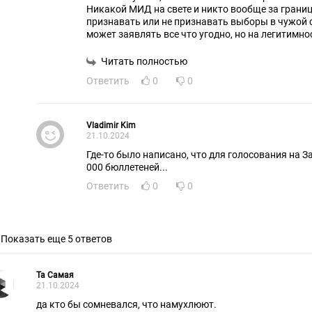
Никакой МИД на свете и никто вообще за границ
признавать или не признавать выборы в чужой ст
может заявлять все что угодно, но на легитимно
влияет. Другое дело, что за последние 30-40 лет
явочным порядком присвоили, но с точки зрени
Читать полностью
это незаконно и и на все их "признаем-не призн
Ответить
0
0
класть.
Vladimir Kim
21.10.2024
Где-то было написано, что для голосования на Западе было выдел
000 бюллетеней...
Ответить
0
0
Показать еще 5 ответов
Та Самая
21.10.2024
да кто бы сомневался, что намухлюют.