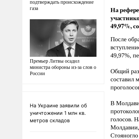
подтверждать происхождение
газа
На рефере
участнико
49,97%, 
После обр
вступлени
49,97%, п
Премьер Литвы осадил
министра обороны из-за слов о
Общий раз
России
составил 
проголосов
В Молдави
На Украине заявили об
протоколо
уничтожении 1 млн кв.
голосов. 
метров складов
Молдавии,
Стояногло