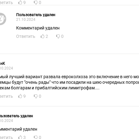
ветить
9
0
Пользователь удален
21.10.2024
Комментарий удален
Ответить
2
0
анК
10.2024
мый лучший вариант развала евроколхоза это включение в него м
немцы будут "очень рады" что им посадили на шею очередных попро
екам болгарам и прибалтийским лимитрофам....
ветить
9
0
ьзователь удален
10.2024
мментарий удален
ветить
3
0