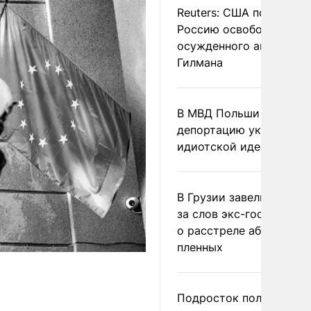
Reuters: США попросил
Россию освободить
осужденного американ
Гилмана
В МВД Польши назвали
депортацию украинцев
идиотской идеей
В Грузии завели дело и
за слов экс-госминист
о расстреле абхазских
пленных
Подросток получил