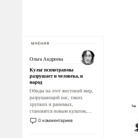
МНЕНИЯ
Ольга Андреева
Культ психотравмы
разрушает и человека, и
народ
Обиды на этот жестокий мир,
разрушающий нас, таких
хрупких и ранимых,
становятся новым культом,
постепенно вытесняя и
0 комментариев
отменяя традиционное
требование к человеку – быть