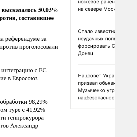
ножевое ранение в дра
 высказалось 50,03%
на севере Москвы
ротив, составившее
Стало известно о
на референдуме за
неудачных попытках ВС
форсировать Северски
 против проголосовали
Донец
 интеграцию с ЕС
Нацсовет Украины по Т
ние в Евросоюз
призвал объявить
Музыченко угрозой
нацбезопасности
 обработки 98,29%
ом туре с 41,92%
сти генпрокурора
стов Александр