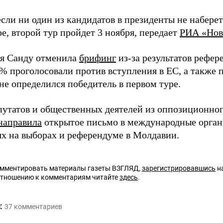
если ни один из кандидатов в президенты не наберет
е, второй тур пройдет 3 ноября, передает
РИА «Нов
я Санду отменила
брифинг
из-за результатов рефере
% проголосовали против вступления в ЕС, а также 
не определился победитель в первом туре.
путатов и общественных деятелей из оппозиционног
направила
открытое письмо в международные органи
х на выборах и референдуме в Молдавии.
омментировать материалы газеты ВЗГЛЯД,
зарегистрировавшись
на
отношению к комментариям читайте
здесь
.
:
37
комментариев