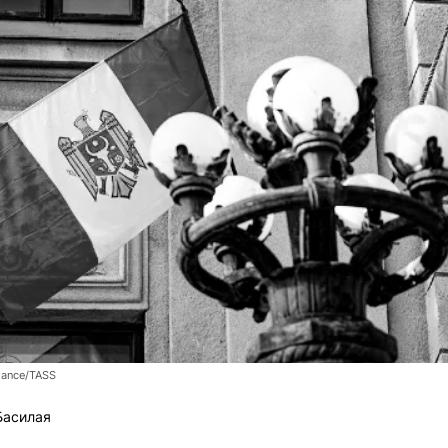
liance/TASS
Басилая