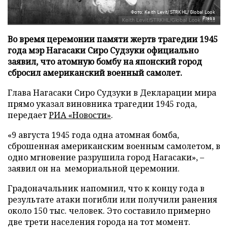
Фото: Keith Levit/STRKHL/Global Look
Press
Во время церемонии памяти жертв трагедии 1945
года мэр Нагасаки Сиро Судзуки официально
заявил, что атомную бомбу на японский город
сбросил американский военный самолет.
Глава Нагасаки Сиро Судзуки в Декларации мира
прямо указал виновника трагедии 1945 года,
передает
РИА «Новости»
.
«9 августа 1945 года одна атомная бомба,
сброшенная американским военным самолетом, в
одно мгновение разрушила город Нагасаки», –
заявил он на мемориальной церемонии.
Градоначальник напомнил, что к концу года в
результате атаки погибли или получили ранения
около 150 тыс. человек. Это составило примерно
две трети населения города на тот момент.