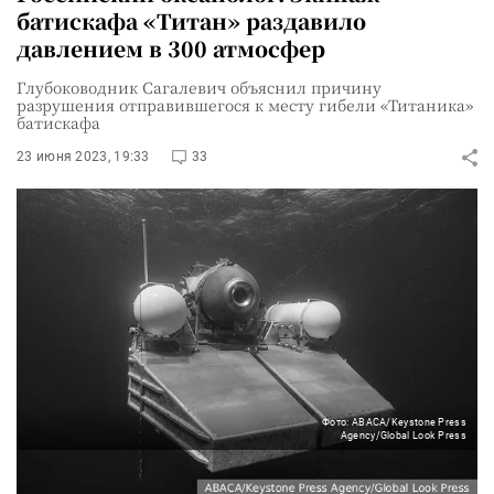
батискафа «Титан» раздавило
давлением в 300 атмосфер
Глубоководник Сагалевич объяснил причину
разрушения отправившегося к месту гибели «Титаника»
батискафа
23 июня 2023, 19:33
33
Фото: ABACA/Keystone Press
Agency/Global Look Press
Корпус глубоководного аппарата «Титан» был