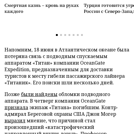
Смертная казнь – кровь на руках
Турция готовится уг
каждого
России с Северо-Запа
Напомним, 18 июня в Атлантическом океане была
потеряна связь с подводным спускаемым
аппаратом «Титан» компании OceanGate
Expedition, предназначенным для доставки
туристов к месту гибели пассажирского лайнера
«Титаник». Его поиски шли несколько дней.
Позже
были найдены
обломки подводного
аппарата. В четверг компания OceanGate
признала
экипаж «Титана» погибшим. Контр-
адмирал Береговой охраны США Джон Могер
выразил
мнение, что причиной стал
произошедший «катастрофический
направленный внутрь взрыв». Профессор