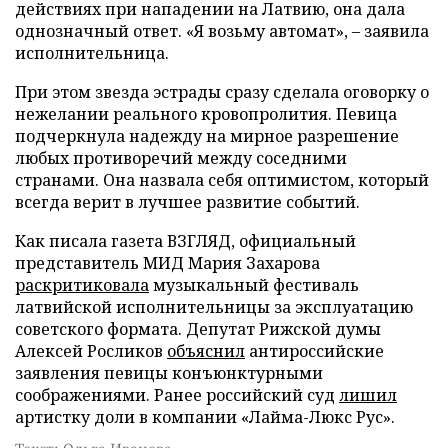
действиях при нападении на Латвию, она дала
однозначный ответ. «Я возьму автомат», – заявила
исполнительница.
При этом звезда эстрады сразу сделала оговорку о
нежелании реального кровопролития. Певица
подчеркнула надежду на мирное разрешение
любых противоречий между соседними
странами. Она назвала себя оптимистом, который
всегда верит в лучшее развитие событий.
Как писала газета ВЗГЛЯД, официальный
представитель МИД Мария Захарова
раскритиковала
музыкальный фестиваль
латвийской исполнительницы за эксплуатацию
советского формата. Депутат Рижской думы
Алексей Росликов
объяснил
антироссийские
заявления певицы конъюнктурными
соображениями. Ранее российский суд
лишил
артистку доли в компании «Лайма-Люкс Рус».
Текст: Ольга Иванова