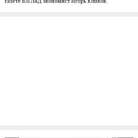
газете ВЗГЛЯД экономист Игорь Юшков.