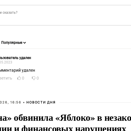
ьзователь удален
05.2023
мментарий удален
ветить
0
0
026, 16:56 •
НОВОСТИ ДНЯ
на» обвинила «Яблоко» в незак
ции и финансовых нарушениях