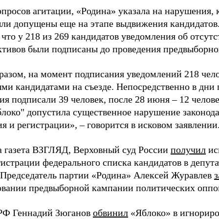
просов агитации, «Родина» указала на нарушения, 
ыли допущены еще на этапе выдвижения кандидатов. 
 что у 218 из 269 кандидатов уведомления об отсу
активов были подписаны до проведения предвыборног
разом, на момент подписания уведомлений 218 чело
ми кандидатами на съезде. Непосредственно в дни 
я подписали 39 человек, после 28 июня – 12 челов
блоко" допустила существенное нарушение законода
 и регистрации», – говорится в исковом заявлении
а газета ВЗГЛЯД, Верховный суд России
получил
ис
гистрации федерального списка кандидатов в депут
 Председатель партии «Родина» Алексей Журавлев
з
вании предвыборной кампании политических оппо
РФ Геннадий Зюганов
обвинил
«Яблоко» в игнорир