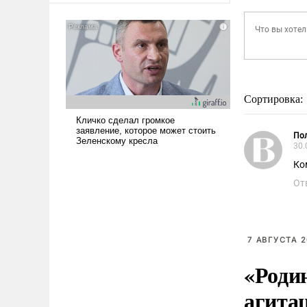
Сортировка:
Пол
30.
Ко
От
7 АВГУСТА 2
«Роди
агита