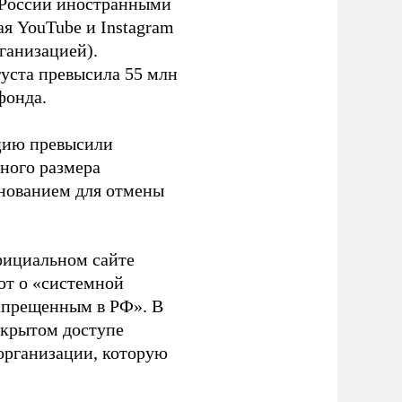
в России иностранными
я YouTube и Instagram
ганизацией).
густа превысила 55 млн
фонда.
ацию превысили
ного размера
основанием для отмены
фициальном сайте
ют о «системной
апрещенным в РФ». В
ткрытом доступе
организации, которую