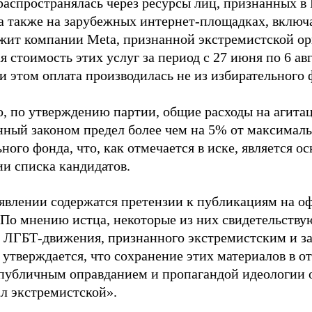
распространялась через ресурсы лиц, признанных 
 а также на зарубежных интернет-площадках, включа
жит компании Meta, признанной экстремистской ор
 стоимость этих услуг за период с 27 июня по 6 ав
и этом оплата производилась не из избирательного 
о, по утверждению партии, общие расходы на агит
нный законом предел более чем на 5% от максималь
ного фонда, что, как отмечается в иске, является 
ии списка кандидатов.
аявлении содержатся претензии к публикациям на о
 По мнению истца, некоторые из них свидетельству
 ЛГБТ-движения, признанного экстремистским и з
 утверждается, что сохранение этих материалов в о
«публичным оправданием и пропагандой идеологии 
ал экстремистской».