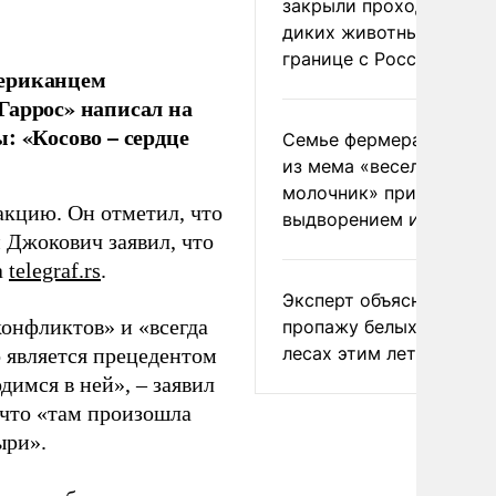
закрыли проходы для
диких животных на
границе с Россией
мериканцем
Гаррос» написал на
: «Косово – сердце
Семье фермера Уолкер
из мема «веселый
молочник» пригрозили
 акцию. Он отметил, что
выдворением из Росси
 Джокович заявил, что
а
telegraf.rs
.
Эксперт объяснил
конфликтов» и «всегда
пропажу белых грибов 
лесах этим летом
о является прецедентом
димся в ней», – заявил
 что «там произошла
ыри».