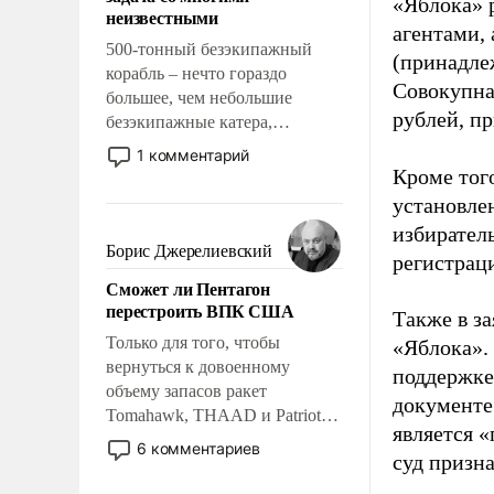
адаптироваться.
«Яблока» 
неизвестными
агентами,
500-тонный безэкипажный
(принадле
корабль – нечто гораздо
Совокупная
большее, чем небольшие
рублей, пр
безэкипажные катера,
применение которых уже
1 комментарий
стало обыденностью. Задача по
Кроме тог
созданию такого корабля очень
установле
сложна и амбициозна. Однако
избиратель
и ее реализация радикально
Борис Джерелиевский
регистрац
поднимет наши боевые
Сможет ли Пентагон
возможности.
перестроить ВПК США
Также в з
Только для того, чтобы
«Яблока».
вернуться к довоенному
поддержке
объему запасов ракет
документе
Tomahawk, THAAD и Patriot
является 
США потребуется более трех
6 комментариев
суд призн
лет. Даже небольшая война с
Ираном опустошила