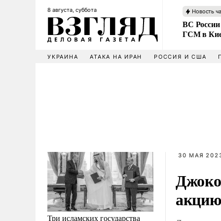
8 августа, суббота
Новость ч
ВС России
ГСМ в Ки
УКРАИНА
АТАКА НА ИРАН
РОССИЯ И США
30 МАЯ 2023
Джоко
акцию
Три исламских государства