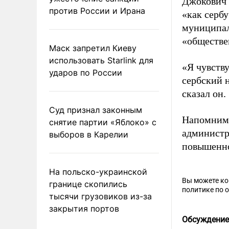
Джокович о
против России и Ирана
«как сербу
муниципали
«обществе
Маск запретил Киеву
использовать Starlink для
«Я чувств
ударов по России
сербский н
сказал он.
Суд признал законным
Напомним,
снятие партии «Яблоко» с
администр
выборов в Карелии
повышенно
На польско-украинской
Вы можете к
границе скопились
политике по 
тысячи грузовиков из-за
закрытия портов
Обсуждение