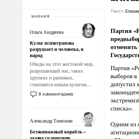
Tекст:
Елиза
МНЕНИЯ
Партия «Р
Ольга Андреева
предвыбор
Культ психотравмы
отменить 
разрушает и человека, и
Государст
народ
Обиды на этот жестокий мир,
Партия «Р
разрушающий нас, таких
выборов в
хрупких и ранимых,
допустил 
становятся новым культом,
постепенно вытесняя и
законодат
8 комментариев
отменяя традиционное
экстремиз
требование к человеку – быть
списка».
мужественным и твердым под
ударами судьбы, брать на себя
Александр Тимохин
Одним из 
ответственность, помогать
Безэкипажный корабль –
агитацион
слабым, идти вперед и
задача со многими