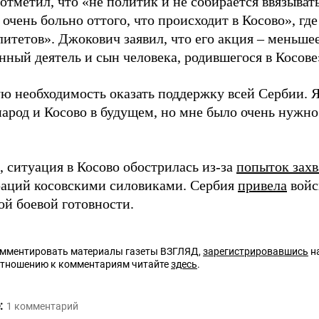
тметил, что «не политик и не собирается ввязывать
 очень больно оттого, что происходит в Косово», гд
тетов». Джокович заявил, что его акция – меньшее,
нный деятель и сын человека, родившегося в Косове
ую необходимость оказать поддержку всей Сербии. Я
арод и Косово в будущем, но мне было очень нужно
 ситуация в Косово обострилась из-за
попыток захв
аций косовскими силовиками. Сербия
привела
войс
й боевой готовности.
омментировать материалы газеты ВЗГЛЯД,
зарегистрировавшись
на
отношению к комментариям читайте
здесь
.
:
1
комментарий