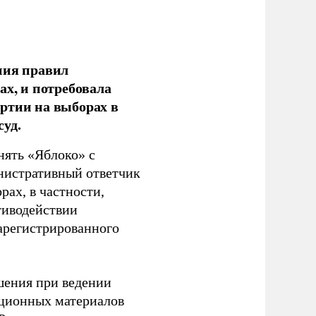
ния правил
ах, и потребовала
ртии на выборах в
уд.
нять «Яблоко» с
инистративный ответчик
ах, в частности,
тиводействии
зарегистрированного
шения при ведении
ационных материалов