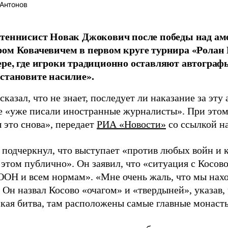
Антонов
 теннисист Новак Джокович после победы над а
ом Ковачевичем в первом круге турнира «Ролан 
ре, где игроки традиционно оставляют автографы
становите насилие».
казал, что не знает, последует ли наказание за эту
те «уже писали иностранные журналисты». При этом
 это снова», передает
РИА «Новости»
со ссылкой н
 подчеркнул, что выступает «против любых войн и 
 этом публично». Он заявил, что «ситуация с Косов
ООН и всем нормам». «Мне очень жаль, что мы нахо
 Он назвал Косово «очагом» и «твердыней», указав,
икая битва, там расположены самые главные монаст