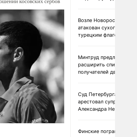
ношении косовских сербов
Возле Новороссийска
атакован сухогруз под
турецким флагом
Минтруд предложил
расширить список
получателей двух пенс
Суд Петербурга заочно
арестовал супругу
Александра Невзорова
Финские пограничники