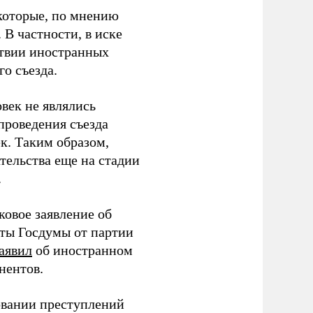
которые, по мнению
В частности, в иске
тствии иностранных
о съезда.
век не являлись
проведения съезда
ек. Таким образом,
тельства еще на стадии
.
ковое заявление об
аты Госдумы от партии
аявил
об иностранном
нентов.
овании преступлений