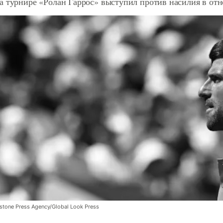
а турнире «Ролан Гаррос» выступил против насилия в от
tone Press Agency/Global Look Press