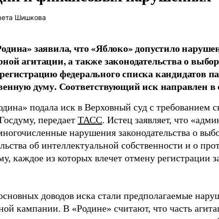
вета Шишкова
одина» заявила, что «Яблоко» допустило наруше
ной агитации, а также законодательства о выбор
регистрацию федерального списка кандидатов па
венную думу. Соответствующий иск направлен в с
одина» подала иск в Верховный суд с требованием с
 Госдуму, передает
ТАСС
. Истец заявляет, что «адм
многочисленные нарушения законодательства о выбор
ельства об интеллектуальной собственности и о про
му, каждое из которых влечет отмену регистрации 
основных доводов иска стали предполагаемые нару
ной кампании. В «Родине» считают, что часть агит