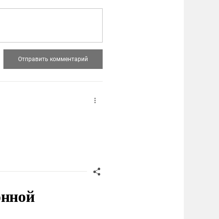
онной