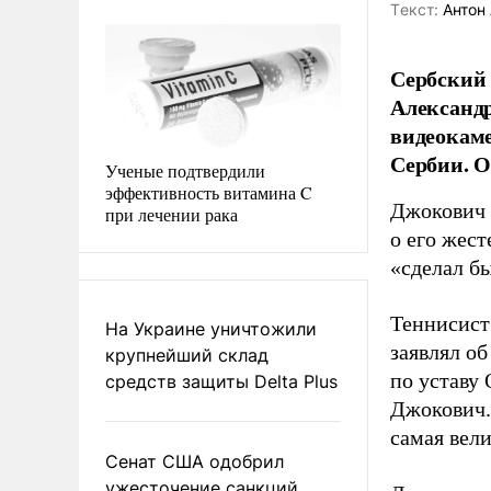
Tекст:
Антон 
Сербский
Александр
видеокаме
Сербии. О
Ученые подтвердили
эффективность витамина C
Джокович с
при лечении рака
о его жес
«сделал бы
Теннисист
На Украине уничтожили
заявлял об
крупнейший склад
по уставу 
средств защиты Delta Plus
Джокович.
самая вел
Сенат США одобрил
ужесточение санкций