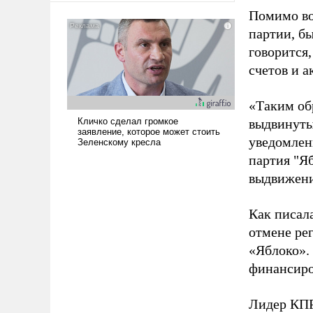
американские арсеналы.
Помимо во
Сложившаяся ситуация
партии, б
означает многолетний период
говорится,
уязвимости США, например,
счетов и 
перед Китаем.
«Таким об
выдвинуты
уведомлени
партия "Я
выдвижения
Как писал
отмене ре
«Яблоко».
финансиро
Лидер КП