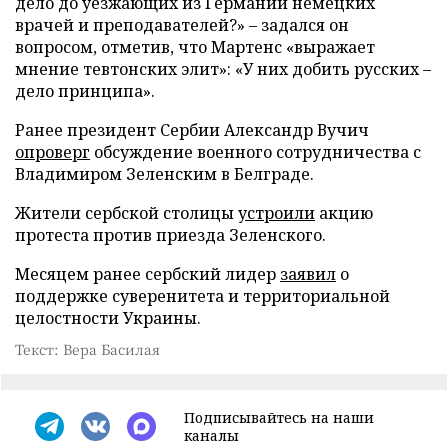
дело до уезжающих из Германии немецких
врачей и преподавателей?» – задался он
вопросом, отметив, что Мартенс «выражает
мнение тевтонских элит»: «У них добить русских –
дело принципа».
Ранее президент Сербии Александр Вучич
опроверг
обсуждение военного сотрудничества с
Владимиром Зеленским в Белграде.
Жители сербской столицы
устроили
акцию
протеста против приезда Зеленского.
Месяцем ранее сербский лидер
заявил
о
поддержке суверенитета и территориальной
целостности Украины.
Текст: Вера Басилая
Подписывайтесь на наши
каналы