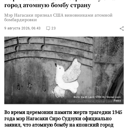
город атомную бомбу страну
Мэр Нагасаки признал США виновниками атомной
бомбардировки
9 августа 2026, 06:43
23
Фото: Keith Levit/STRKHL/Global Look
Press
Во время церемонии памяти жертв трагедии 1945
года мэр Нагасаки Сиро Судзуки официально
заявил, что атомную бомбу на японский город