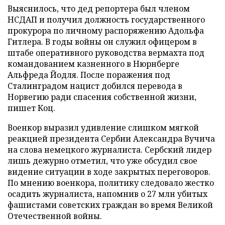
Выяснилось, что дед репортера был членом
НСДАП и получил должность государственного
прокурора по личному распоряжению Адольфа
Гитлера. В годы войны он служил офицером в
штабе оперативного руководства вермахта под
командованием казненного в Нюрнберге
Альфреда Йодля. После поражения под
Сталинградом нацист добился перевода в
Норвегию ради спасения собственной жизни,
пишет Коц.
Военкор выразил удивление слишком мягкой
реакцией президента Сербии Александра Вучича
на слова немецкого журналиста. Сербский лидер
лишь дежурно отметил, что уже обсудил свое
видение ситуации в ходе закрытых переговоров.
По мнению военкора, политику следовало жестко
осадить журналиста, напомнив о 27 млн убитых
фашистами советских граждан во время Великой
Отечественной войны.