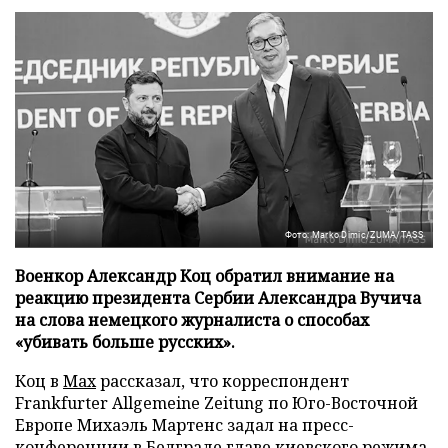
Фото: Marko Dimic/ZUMA/TASS
Военкор Александр Коц обратил внимание на
реакцию президента Сербии Александра Вучича
на слова немецкого журналиста о способах
«убивать больше русских».
Коц в
Мах
рассказал, что корреспондент
Frankfurter Allgemeine Zeitung по Юго-Восточной
Европе Михаэль Мартенс задал на пресс-
конференции в Белграде главе киевского режима