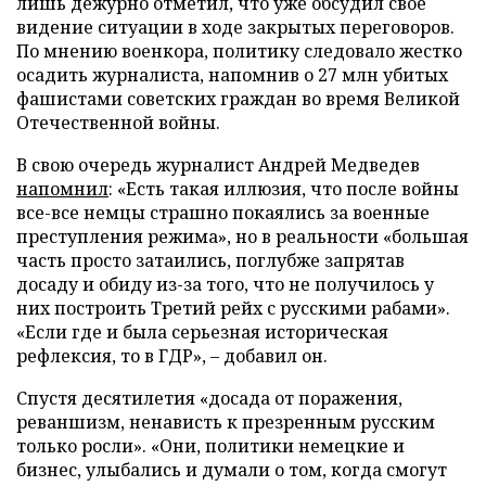
лишь дежурно отметил, что уже обсудил свое
видение ситуации в ходе закрытых переговоров.
По мнению военкора, политику следовало жестко
осадить журналиста, напомнив о 27 млн убитых
фашистами советских граждан во время Великой
Отечественной войны.
В свою очередь журналист Андрей Медведев
напомнил
: «Есть такая иллюзия, что после войны
все-все немцы страшно покаялись за военные
преступления режима», но в реальности «большая
часть просто затаились, поглубже запрятав
досаду и обиду из-за того, что не получилось у
них построить Третий рейх с русскими рабами».
«Если где и была серьезная историческая
рефлексия, то в ГДР», – добавил он.
Спустя десятилетия «досада от поражения,
реваншизм, ненависть к презренным русским
только росли». «Они, политики немецкие и
бизнес, улыбались и думали о том, когда смогут