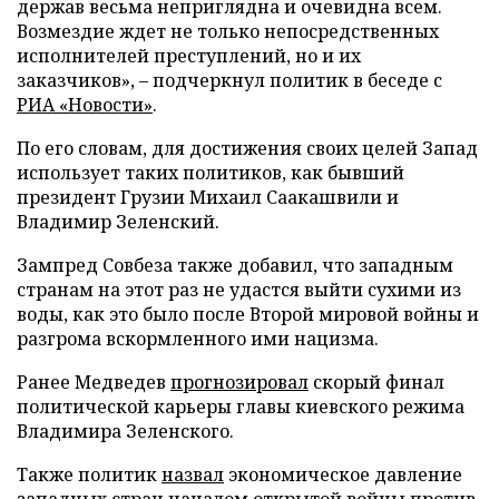
держав весьма неприглядна и очевидна всем.
Возмездие ждет не только непосредственных
исполнителей преступлений, но и их
заказчиков», – подчеркнул политик в беседе с
РИА «Новости»
.
По его словам, для достижения своих целей Запад
использует таких политиков, как бывший
президент Грузии Михаил Саакашвили и
Владимир Зеленский.
Зампред Совбеза также добавил, что западным
странам на этот раз не удастся выйти сухими из
воды, как это было после Второй мировой войны и
разгрома вскормленного ими нацизма.
Ранее Медведев
прогнозировал
скорый финал
политической карьеры главы киевского режима
Владимира Зеленского.
Также политик
назвал
экономическое давление
западных стран началом открытой войны против