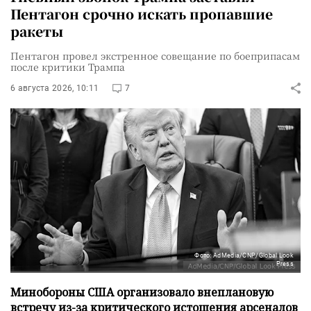
Пентагон срочно искать пропавшие
ракеты
Пентагон провел экстренное совещание по боеприпасам
после критики Трампа
6 августа 2026, 10:11
7
Фото: AdMedia/CNP/Global Look
Press
Минобороны США организовало внеплановую
встречу из-за критического истощения арсеналов