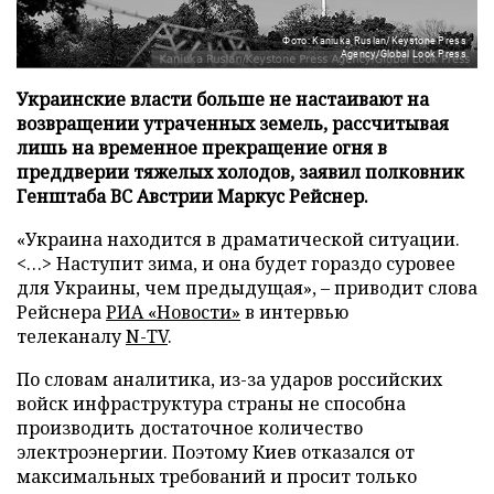
Фото: Kaniuka Ruslan/Keystone Press
Agency/Global Look Press
Украинские власти больше не настаивают на
возвращении утраченных земель, рассчитывая
лишь на временное прекращение огня в
преддверии тяжелых холодов, заявил полковник
Генштаба ВС Австрии Маркус Рейснер.
«Украина находится в драматической ситуации.
<…> Наступит зима, и она будет гораздо суровее
для Украины, чем предыдущая», – приводит слова
Рейснера
РИА «Новости»
в интервью
телеканалу
N-TV
.
По словам аналитика, из-за ударов российских
войск инфраструктура страны не способна
производить достаточное количество
электроэнергии. Поэтому Киев отказался от
максимальных требований и просит только