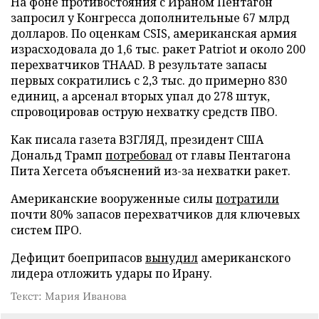
На фоне противостояния с Ираном Пентагон
запросил у Конгресса дополнительные 67 млрд
долларов. По оценкам CSIS, американская армия
израсходовала до 1,6 тыс. ракет Patriot и около 200
перехватчиков THAAD. В результате запасы
первых сократились с 2,3 тыс. до примерно 830
единиц, а арсенал вторых упал до 278 штук,
спровоцировав острую нехватку средств ПВО.
Как писала газета ВЗГЛЯД, президент США
Дональд Трамп
потребовал
от главы Пентагона
Пита Хегсета объяснений из-за нехватки ракет.
Американские вооруженные силы
потратили
почти 80% запасов перехватчиков для ключевых
систем ПРО.
Дефицит боеприпасов
вынудил
американского
лидера отложить удары по Ирану.
Текст: Мария Иванова