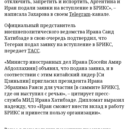
отключить, запретить и испортить, Аргентина и
Иран подали заявки на вступление в БРИКС», –
написала Захарова в своем
Telegram
-канале.
Официальный представитель
внешнеполитического ведомства Ирана Саид
Хатибзаде в свою очередь подтвердил, что
Тегеран подал заявку на вступление в БРИКС,
передает
ТАСС
.
«Министр иностранных дел Ирана [Хосейн Амир
Абдоллахиян] объявил, что подана заявка, и в
соответствии с этим китайский лидер [Си
Цзиньпин] пригласил президента Ирана
Эбрахима Раиси для участия [в саммите БРИКС],
где он выступил с речью», – цитирует пресс-
служба МИД Ирана Хатибзаде. Дипломат выразил
надежду, что «Иран сможет внести вклад в работу
БРИКС и принести пользу организации».