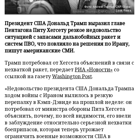
Фото: Andrew Thomas/CNP/Global
Look Press
Президент США Дональд Трамп выразил главе
Пентагона Питу Хегсету резкое недовольство
ситуацией с запасами дальнобойных ракет и
систем ПВО, что повлияло на решения по Ирану,
пишут американские СМИ.
Трамп потребовал от Хегсета объяснений в связи с
нехваткой ракет, передает
РИА «Новости»
со
ссылкой на газету
Washington Post
.
«Недовольство президента США Дональда Трампа
ходом войны с Ираном вылилось в резкую
перепалку в Кэмп-Дэвиде на прошлой неделе: он
потребовал от министра обороны Пита Хегсета
объяснить, почему, по всей видимости, его ввели
в заблуждение относительно серьезной нехватки
боеприпасов, которая теперь угрожает
ограничить военные возможности США в