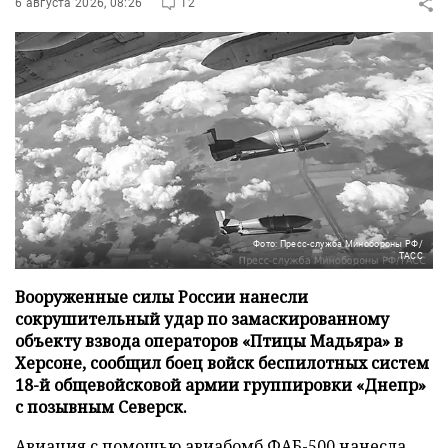
6 августа 2026, 08:26
12
Фото: Пресс-служба Минобороны РФ/
ТАСС
Вооруженные силы России нанесли
сокрушительный удар по замаскированному
объекту взвода операторов «Птицы Мадьяра» в
Херсоне, сообщил боец войск беспилотных систем
18-й общевойсковой армии группировки «Днепр»
с позывным Северск.
Авиация с помощью авиабомб ФАБ-500 нанесла