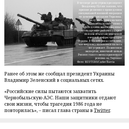
В четверг рано утром президент
Владимир Путин заявил, что
принял решение о проведении
специальной военной операции
по демилитаризации Украины.
Сразу после этого начали
появляться сообщения о
проведении массированных
ракетно-артиллерийских ударов
по всем объектам ключевой
военной инфраструктуры
страны. В Минобороны сообщили,
что мирному населению ничего
не угрожает. По мнению
экспертов, конечной целью
России станет смена правящего
режима на Украине
Фото: REUTERS/Carlos Barria
Ранее об этом же сообщал президент Украины
Владимир Зеленский в социальных сетях.
«Российские силы пытаются захватить
Чернобыльскую АЭС. Наши защитники отдают
свои жизни, чтобы трагедия 1986 года не
повторилась», – писал глава страны в
Twitter
.