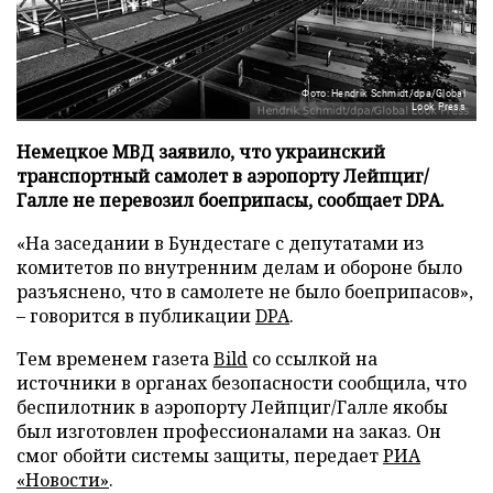
Фото: Hendrik Schmidt/dpa/Global
Look Press
Немецкое МВД заявило, что украинский
транспортный самолет в аэропорту Лейпциг/
Галле не перевозил боеприпасы, сообщает DPA.
«На заседании в Бундестаге с депутатами из
комитетов по внутренним делам и обороне было
разъяснено, что в самолете не было боеприпасов»,
– говорится в публикации
DPA
.
Тем временем газета
Bild
со ссылкой на
источники в органах безопасности сообщила, что
беспилотник в аэропорту Лейпциг/Галле якобы
был изготовлен профессионалами на заказ. Он
смог обойти системы защиты, передает
РИА
«Новости»
.