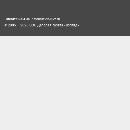
Пишите нам на
information@vz.ru
© 2005 — 2026 ООО Деловая газета «Взгляд»