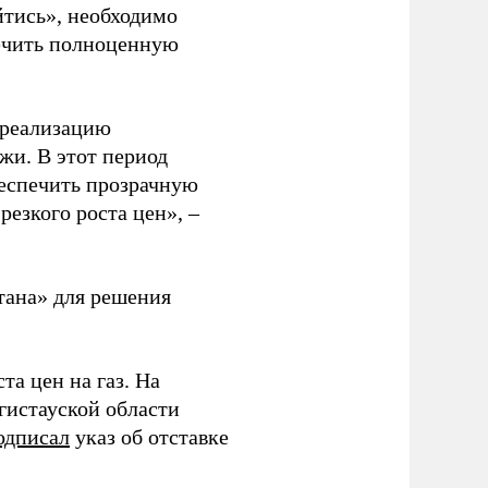
йтись», необходимо
печить полноценную
 реализацию
жи. В этот период
беспечить прозрачную
езкого роста цен», –
тана» для решения
та цен на газ. На
гистауской области
одписал
указ об отставке