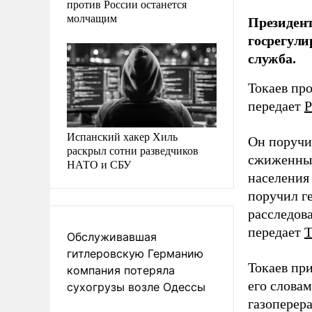
против России останется
молчащим
Президент
госрегули
служба.
Токаев пр
передает
Р
Испанский хакер Хиль
Он поручи
раскрыл сотни разведчиков
сжиженный 
НАТО и СБУ
населения
поручил г
расследова
передает
Обслуживавшая
гитлеровскую Германию
Токаев при
компания потеряла
его словам
сухогрузы возле Одессы
газоперера