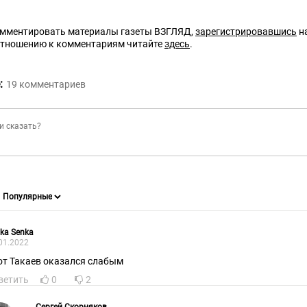
омментировать материалы газеты ВЗГЛЯД,
зарегистрировавшись
на
отношению к комментариям читайте
здесь
.
:
19
комментариев
ka Senka
01.2022
от Такаев оказался слабым
ветить
0
2