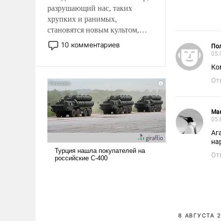
разрушающий нас, таких
хрупких и ранимых,
становятся новым культом,
постепенно вытесняя и
10 комментариев
Пол
отменяя традиционное
05.
требование к человеку – быть
Ко
мужественным и твердым под
От
ударами судьбы, брать на себя
ответственность, помогать
слабым, идти вперед и
Ма
адаптироваться.
05.
Аг
на
От
8 АВГУСТА 2