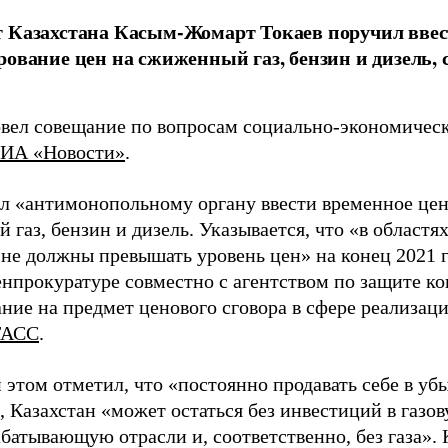
 Казахстана Касым-Жомарт Токаев поручил ввест
рование цен на сжиженный газ, бензин и дизель, 
овел совещание по вопросам социально-экономическ
ИА «Новости»
.
л «антимонопольному органу ввести временное цен
газ, бензин и дизель. Указывается, что «в областя
 не должны превышать уровень цен» на конец 2021 г
енпрокуратуре совместно с агентством по защите к
ние на предмет ценового сговора в сфере реализац
ТАСС
.
 этом отметил, что «постоянно продавать себе в уб
, Казахстан «может остаться без инвестиций в газо
батывающую отрасли и, соответственно, без газа». 