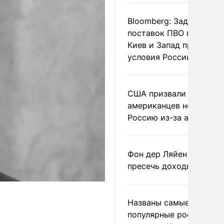
Bloomberg: Задержка
поставок ПВО вынудит
Киев и Запад принять
условия России
США призвали
американцев не посеща
Россию из-за атак ВСУ
Фон дер Ляйен призвал
пресечь доходы России
Названы самые
популярные российски