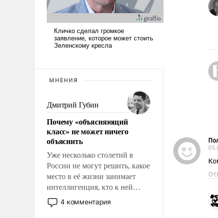
МНЕНИЯ
Дмитрий Губин
Почему «объясняющий
класс» не может ничего
объяснить
Пол
05.
Уже несколько столетий в
Ко
России не могут решить, какое
От
место в её жизни занимает
интеллигенция, кто к ней
принадлежит, а кого из неё
4 комментария
исключили с правом