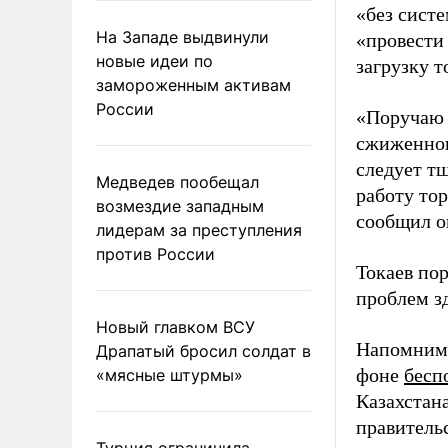
«без сист
На Западе выдвинули
«провести
новые идеи по
загрузку 
замороженным активам
России
«Поручаю 
сжиженног
следует т
Медведев пообещал
работу то
возмездие западным
сообщил о
лидерам за преступления
против России
Токаев по
проблем з
Новый главком ВСУ
Напомним,
Драпатый бросил солдат в
фоне
бесп
«мясные штурмы»
Казахстан
правительс
Турция ограничила