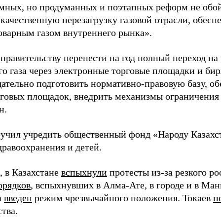
емных, но продуманных и поэтапных реформ не обо
 качественную перезагрузку газовой отрасли, обес
товарным газом внутреннего рынка».
правительству перенести на год полный переход на
о газа через электронные торговые площадки и бир
щательно подготовить нормативно-правовую базу, о
рговых площадок, внедрить механизмы ограничения р
н.
ручил учредить общественный фонд «Народу Казахс
дравоохранения и детей.
 в Казахстане
вспыхнули
протесты из-за резкого рос
орядков
, вспыхнувших в Алма-Ате, в городе и в Ман
а
введен
режим чрезвычайного положения. Токаев
п
тва.