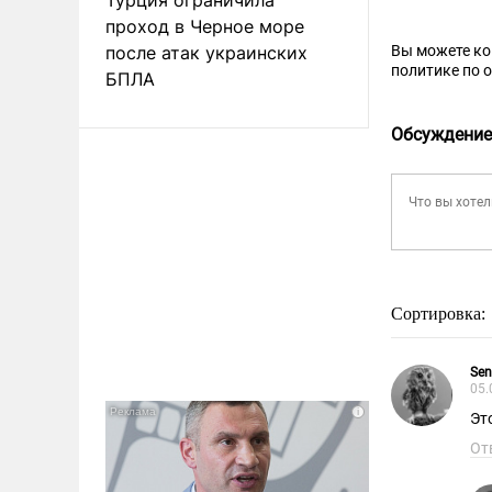
проход в Черное море
после атак украинских
Вы можете к
политике по 
БПЛА
Обсуждение
Сортировка:
Sen
05.
Эт
От