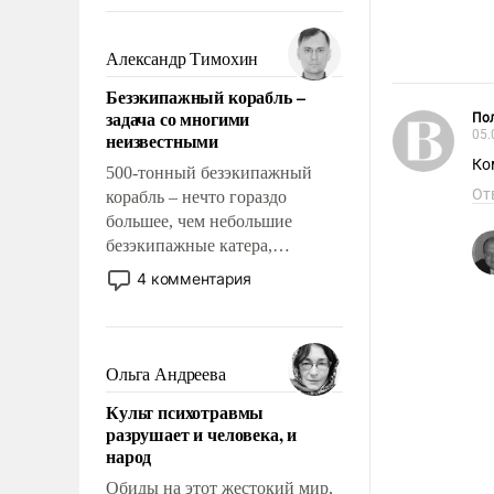
восстановления и без оного. И
чем она отличается от просто
образованных людей. Иногда
Александр Тимохин
казалось, что эти вопросы
Безэкипажный корабль –
решены раз и навсегда, но –
задача со многими
Пол
нет, не решены.
05.
неизвестными
Ко
500-тонный безэкипажный
От
корабль – нечто гораздо
большее, чем небольшие
безэкипажные катера,
применение которых уже
4 комментария
стало обыденностью. Задача по
созданию такого корабля очень
сложна и амбициозна. Однако
и ее реализация радикально
Ольга Андреева
поднимет наши боевые
Культ психотравмы
возможности.
разрушает и человека, и
народ
Обиды на этот жестокий мир,