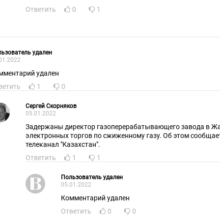
Ответить
0
1
ьзователь удален
01.2022
мментарий удален
ветить
1
0
Сергей Скорняков
05.01.2022
Задержаны директор газоперерабатывающего завода в Жа
электронных торгов по сжиженному газу. Об этом сообщае
телеканал "Казахстан".
Ответить
1
1
Пользователь удален
05.01.2022
Комментарий удален
Ответить
0
0