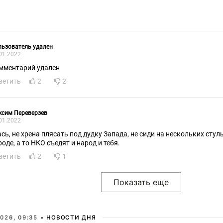
ьзователь удален
01.2022
мментарий удален
ветить
2
2
ксим Переверзев
01.2022
ась, не хрена плясать под дудку Запада, не сиди на нескольких стул
роде, а то НКО съедят и народ и тебя.
ветить
2
1
026, 09:35 •
НОВОСТИ ДНЯ