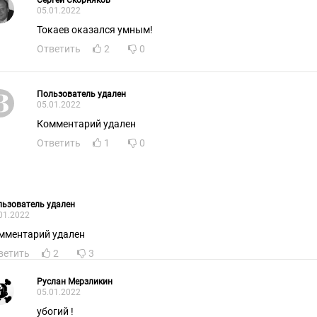
Сергей Скорняков
05.01.2022
Токаев оказался умным!
Ответить
2
0
Пользователь удален
05.01.2022
Комментарий удален
Ответить
1
0
ьзователь удален
01.2022
мментарий удален
ветить
2
3
Руслан Мерзликин
05.01.2022
убогий !