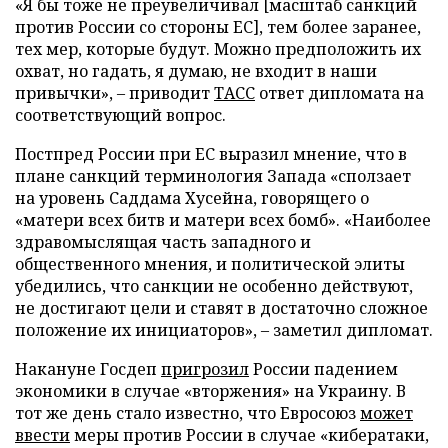
«Я бы тоже не преувеличивал [масштаб санкций
против России со стороны ЕС], тем более заранее,
тех мер, которые будут. Можно предположить их
охват, но гадать, я думаю, не входит в наши
привычки», – приводит
ТАСС
ответ дипломата на
соответствующий вопрос.
Постпред России при ЕС выразил мнение, что в
плане санкций терминология Запада «сползает
на уровень Саддама Хусейна, говорящего о
«матери всех битв и матери всех бомб». «Наиболее
здравомыслящая часть западного и
общественного мнения, и политической элиты
убедились, что санкции не особенно действуют,
не достигают цели и ставят в достаточно сложное
положение их инициаторов», – заметил дипломат.
Накануне Госдеп
пригрозил
России падением
экономики в случае «вторжения» на Украину. В
тот же день стало известно, что Евросоюз
может
ввести
меры против России в случае «кибератаки,