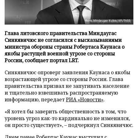
Фото: Mindaugas Kulbis/AP/TASS
Глава литовского правительства Миндаугас
Синкявичюс не согласился с высказываниями
министра обороны страны Робертаса Каунаса о
якобы растущей военной угрозе со стороны
России, сообщает портал LRT.
Синкявичюс опроверг заявления Каунаса о якобы
возрастающей угрозе со стороны России. Глава
правительства призвал не запугивать население
и тщательно взвешивать распространяемую
информацию, передает
РИА «Новости»
.
«Я хотел бы заверить общественность в том, что
уровень угроз как-то кардинально не изменился,
он просто существует», – подчеркнул Синкявичюс.
Днем ранее Робертас Каунас выступил с