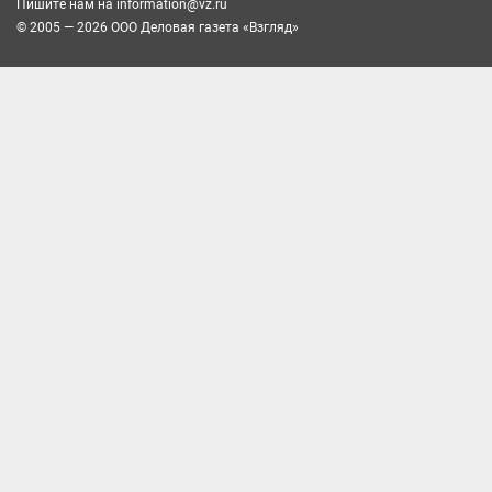
Пишите нам на
information@vz.ru
© 2005 — 2026 ООО Деловая газета «Взгляд»