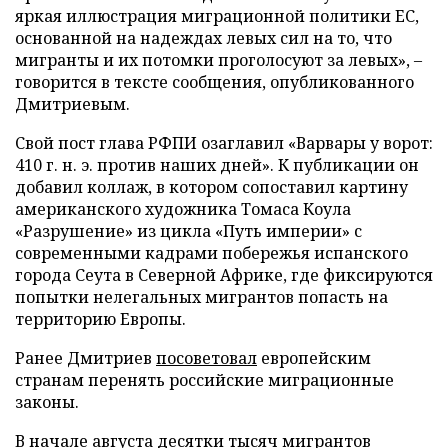
яркая иллюстрация миграционной политики ЕС,
основанной на надеждах левых сил на то, что
мигранты и их потомки проголосуют за левых», –
говорится в тексте сообщения, опубликованного
Дмитриевым.
Свой пост глава РФПИ озаглавил «Варвары у ворот:
410 г. н. э. против наших дней». К публикации он
добавил коллаж, в котором сопоставил картину
американского художника Томаса Коула
«Разрушение» из цикла «Путь империи» с
современными кадрами побережья испанского
города Сеута в Северной Африке, где фиксируются
попытки нелегальных мигрантов попасть на
территорию Европы.
Ранее Дмитриев
посоветовал
европейским
странам перенять российские миграционные
законы.
В начале августа десятки тысяч мигрантов