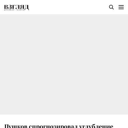
Пушков спрогнозировал углубление