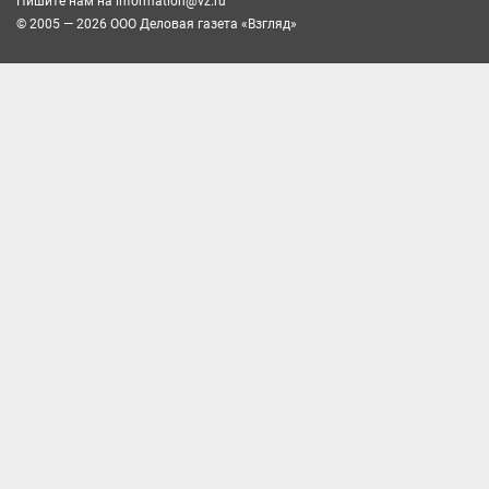
Пишите нам на
information@vz.ru
© 2005 — 2026 ООО Деловая газета «Взгляд»