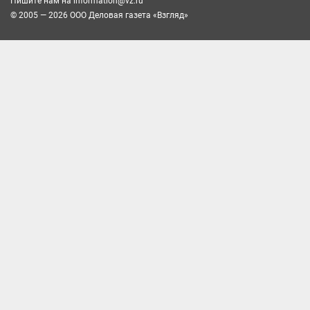
Пишите нам на
information@vz.ru
© 2005 — 2026 ООО Деловая газета «Взгляд»