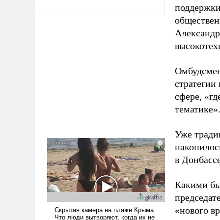
поддержки
обществен
Александр
высокотех
Омбудсмен
стратегии
сфере, «г
тематике»
Уже тради
накопилос
в Донбасс
Какими бы
председат
«нового в