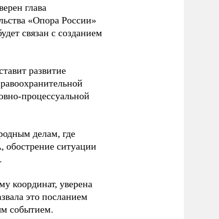
верен глава
льства «Опора России»
удет связан с созданием
ставит развитие
правоохранительной
ловно-процессуальной
родным делам, где
, обострение ситуации
.
у координат, уверена
звала это посланием
ым событием.