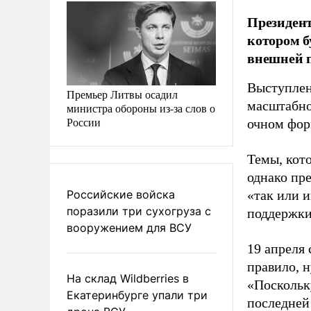
Президент
котором б
внешней 
Выступлен
Премьер Литвы осадил
масштабно
министра обороны из-за слов о
России
очном фор
Темы, кот
однако пр
Российские войска
«так или 
поразили три сухогруза с
поддержки
вооружением для ВСУ
19 апреля
правило, н
На склад Wildberries в
«Поскольку
Екатеринбурге упали три
последней 