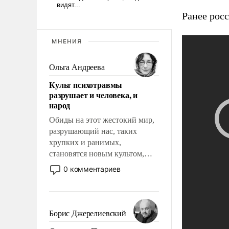
Ранее рос
МНЕНИЯ
Ольга Андреева
Культ психотравмы
разрушает и человека, и
народ
Обиды на этот жестокий мир,
разрушающий нас, таких
хрупких и ранимых,
становятся новым культом,
постепенно вытесняя и
0 комментариев
отменяя традиционное
требование к человеку – быть
мужественным и твердым под
ударами судьбы, брать на себя
Борис Джерелиевский
ответственность, помогать