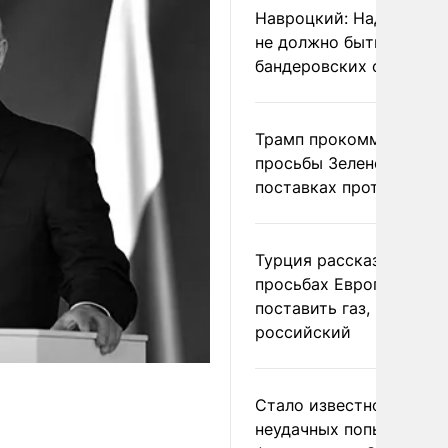
Навроцкий: Над Польш
не должно быть
бандеровских флагов
Трамп прокомментиров
просьбы Зеленского о
поставках противораке
Турция рассказала о
просьбах Европы
поставить газ, но не
российский
Стало известно о
неудачных попытках ВС