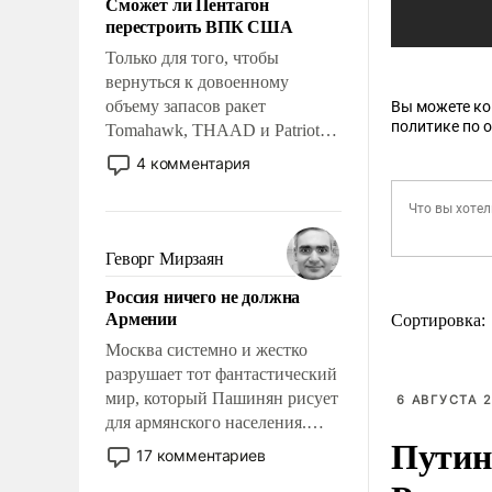
Сможет ли Пентагон
слабым, идти вперед и
перестроить ВПК США
адаптироваться.
Только для того, чтобы
вернуться к довоенному
объему запасов ракет
Вы можете к
политике по 
Tomahawk, THAAD и Patriot
США потребуется более трех
4 комментария
лет. Даже небольшая война с
Ираном опустошила
американские арсеналы.
Сложившаяся ситуация
Геворг Мирзаян
означает многолетний период
Россия ничего не должна
уязвимости США, например,
Армении
Сортировка:
перед Китаем.
Москва системно и жестко
разрушает тот фантастический
мир, который Пашинян рисует
6 АВГУСТА 2
для армянского населения.
Путин
Мир, где политические
17 комментариев
прожекты будут безусловно