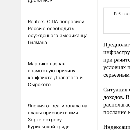
дрона ВСУ
Reuters: США попросили
Россию освободить
осужденного американца
Гилмана
Предполаг
инфрастру
при рачит
Марочко назвал
условиях 
возможную причину
серьезным
конфликта Драпатого и
Сырского
Ситуация 
доходов. 
располага
Япония отреагировала на
послание 
планы присвоить имя
Зорге острову
Курильской гряды
Индексаци