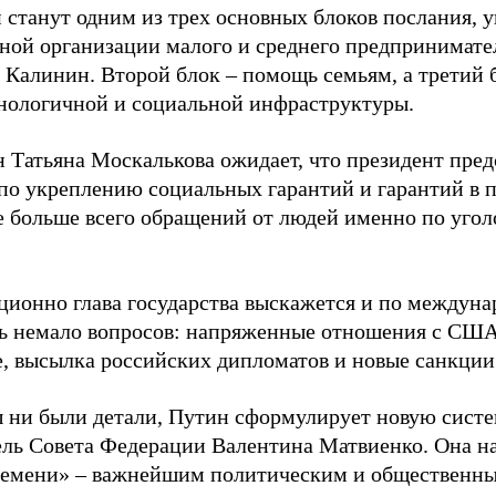
 станут одним из трех основных блоков послания, у
ной организации малого и среднего предпринимате
 Калинин. Второй блок – помощь семьям, а третий б
нологичной и социальной инфраструктуры.
 Татьяна Москалькова ожидает, что президент пред
 по укреплению социальных гарантий и гарантий в 
де больше всего обращений от людей именно по уго
.
ционно глава государства выскажется и по междуна
ь немало вопросов: напряженные отношения с США
е, высылка российских дипломатов и новые санкции
 ни были детали, Путин сформулирует новую систем
ель Совета Федерации Валентина Матвиенко. Она на
ремени» – важнейшим политическим и общественн