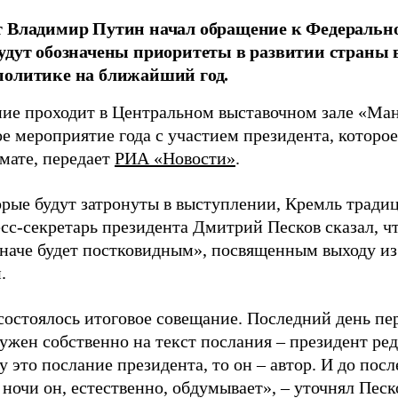
 Владимир Путин начал обращение к Федерально
удут обозначены приоритеты в развитии страны 
политике на ближайший год.
ие проходит в Центральном выставочном зале «Ман
е мероприятие года с участием президента, которо
мате, передает
РИА «Новости»
.
орые будут затронуты в выступлении, Кремль тради
есс-секретарь президента Дмитрий Песков сказал, ч
иначе будет постковидным», посвященным выходу из
.
 состоялось итоговое совещание. Последний день пе
ужен собственно на текст послания – президент ред
 это послание президента, то он – автор. И до пос
ночи он, естественно, обдумывает», – уточнял Песк