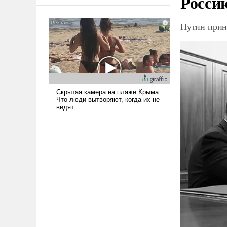
Росси
оплачиваться за счет
российских
налогоплательщиков и где
Путин прин
Еревану за свои поступки не
нужно отвечать.