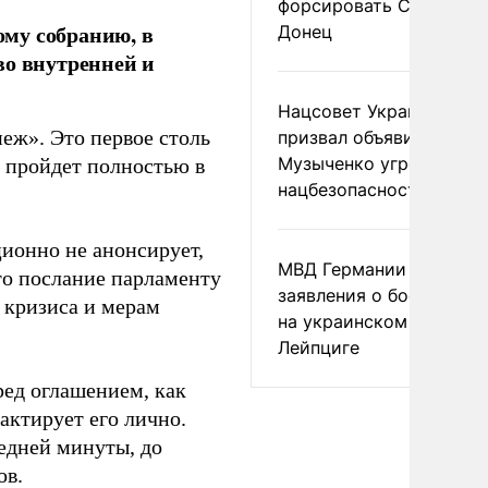
форсировать Северски
му собранию, в
Донец
во внутренней и
Нацсовет Украины по Т
еж». Это первое столь
призвал объявить
Музыченко угрозой
е пройдет полностью в
нацбезопасности
ционно не анонсирует,
МВД Германии отвергл
то послание парламенту
заявления о боеприпас
 кризиса и мерам
на украинском самолет
Лейпциге
ред оглашением, как
актирует его лично.
ледней минуты, до
ов.