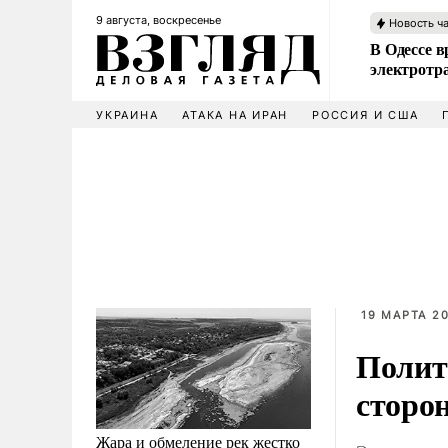
9 августа, воскресенье
Новость ч
В Одессе в
электротр
УКРАИНА
АТАКА НА ИРАН
РОССИЯ И США
19 МАРТА 20
Полит
сторо
Жара и обмеление рек жестко