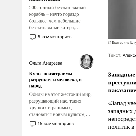
500-тонный безэкипажный
корабль – нечто гораздо
большее, чем небольшие
безэкипажные катера,
применение которых уже
5 комментариев
стало обыденностью. Задача по
@ Екатерина Шт
созданию такого корабля очень
сложна и амбициозна. Однако
Tекст:
Алекс
и ее реализация радикально
Ольга Андреева
поднимет наши боевые
Культ психотравмы
Западные
возможности.
разрушает и человека, и
преступни
народ
наказание
Обиды на этот жестокий мир,
разрушающий нас, таких
«Запад уве
хрупких и ранимых,
западных 
становятся новым культом,
непосредс
постепенно вытесняя и
15 комментариев
политик в
отменяя традиционное
требование к человеку – быть