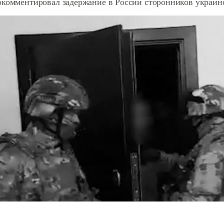
окомментировал задержание в России сторонников украин