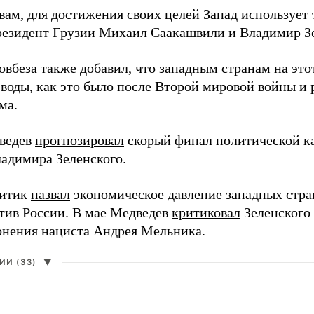
вам, для достижения своих целей Запад использует 
езидент Грузии Михаил Саакашвили и Владимир З
вбеза также добавил, что западным странам на этот
 воды, как это было после Второй мировой войны и
ма.
ведев
прогнозировал
скорый финал политической ка
адимира Зеленского.
литик
назвал
экономическое давление западных стра
тив России. В мае Медведев
критиковал
Зеленского 
онения нациста Андрея Мельника.
И (33)
▼