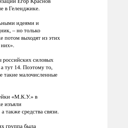
изации Егор Краснов
ле в Геленджике.
ьными идеями и
ик, – но только
е потом выходят из этих
 них».
ы российских силовых
а тут 14. Поэтому то,
е такие малочисленные
ейки «М.К.У.» в
е изъяли
а также средства связи.
их группа была