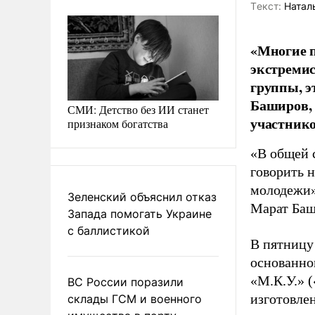
Tекст:
Натал
«Многие п
экстремис
группы, э
Баширов, 
СМИ: Детство без ИИ станет
участнико
признаком богатства
«В общей 
говорить 
молодежи»
Зеленский объяснил отказ
Марат Баш
Запада помогать Украине
с баллистикой
В пятницу
основанно
«М.К.У.» 
ВС России поразили
изготовле
склады ГСМ и военного