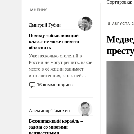
Сортировка:
МНЕНИЯ
8 АВГУСТА 2
Дмитрий Губин
Почему «объясняющий
Медве
класс» не может ничего
прест
объяснить
Уже несколько столетий в
России не могут решить, какое
место в её жизни занимает
интеллигенция, кто к ней
принадлежит, а кого из неё
16 комментариев
исключили с правом
восстановления и без оного. И
чем она отличается от просто
образованных людей. Иногда
Александр Тимохин
казалось, что эти вопросы
Безэкипажный корабль –
решены раз и навсегда, но –
задача со многими
нет, не решены.
неизвестными