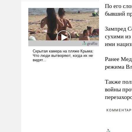
мужественным и твердым под
По его сло
ударами судьбы, брать на себя
бывший пр
ответственность, помогать
слабым, идти вперед и
Зампред Со
адаптироваться.
сухими из
ими нациз
Ранее Мед
режима Вл
Также по
войны про
перезахор
КОММЕНТАРИ