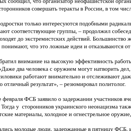
ых сообщил, что организатор неофашистской орган
торонников совершать теракты в России, в том чис
одростки только интересуются подобными радикал
ают соответствующие группы, – продолжил собеседн
оходят до экстремистских действий. Большинство ж
и понимают, что это ложные идеи и отказываются от
братил внимание на высокую эффективность работ
«Даже два человека с оружием могут натворить дел, 
силовики работают внимательно и отслеживают даж
о отличный результат», – резюмировал политолог.
е февраля ФСБ заявило о задержании участников яч
 Тогда у сторонников украинского неонацизма такж
ские материалы, холодное и огнестрельное оружие, 
ались молодые люди, задержанные в пятницу ФСБ, 