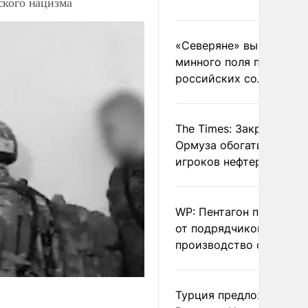
ского нацизма
«Северяне» вывели с
минного поля пленных
российских солдат
The Times: Закрытие
Ормуза обогатило новы
игроков нефтерынка
WP: Пентагон потребов
от подрядчиков ускори
производство оружия
Турция предложила