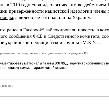
на в 2019 году «под идеологическим воздействием 
ции приверженности нацистской идеологии члены 
Победы
, а видеоотчет отправили на Украину.
что ранее в Facebook*
заблокировали
новость, в кот
ого сообщения ФСБ и Следственного комитета, со
ов украинской неонацистской группы «М.К.У.».
организации) ликвидированы или их деятельность запрещена в РФ
омментировать материалы газеты ВЗГЛЯД,
зарегистрировавшись
на
отношению к комментариям читайте
здесь
.