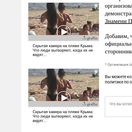
организова
демонстра
Знамени 
Добавим, 
официальн
сторонник
* Организация (
Вы можете к
политике по 