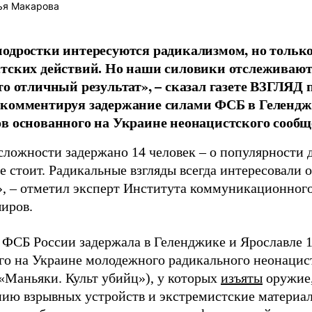
ья Макарова
одростки интересуются радикализмом, но только
тских действий. Но наши силовики отслеживаю
то отличный результат», – сказал газете ВЗГЛЯД
комментируя задержание силами ФСБ в Геленджи
в основанного на Украине неонацистского сообщ
сложности задержано 14 человек – о популярности 
не стоит. Радикальные взгляды всегда интересовали
, – отметил эксперт Института коммуникационно
иров.
 ФСБ России задержала в Геленджике и Ярославле 1
го на Украине молодежного радикального неонацис
(«Маньяки. Культ убийц»), у которых
изъяты
оружие,
нию взрывных устройств и экстремистские материа