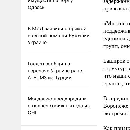
имущества в порту
задержанн
Одессы
призывал с
«Многие п
В МИД заявили о прямой
поддержив
военной помощи Румынии
единицы д
Украине
групп, он
Баширов о
Госдеп сообщил о
структур. 
передаче Украине ракет
что наши 
ATACMS из Турции
группы, эт
В середин
Молдавию предупредили
Воронеже.
о последствиях выхода из
СНГ
экстремист
Как призн