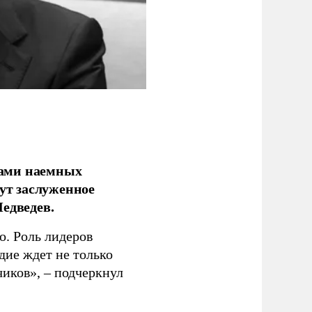
ками наемных
сут заслуженное
едведев.
о. Роль лидеров
дие ждет не только
чиков», – подчеркнул