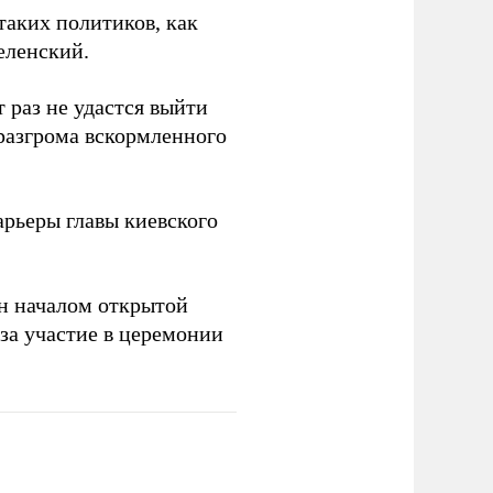
таких политиков, как
еленский.
 раз не удастся выйти
 разгрома вскормленного
рьеры главы киевского
н началом открытой
за участие в церемонии