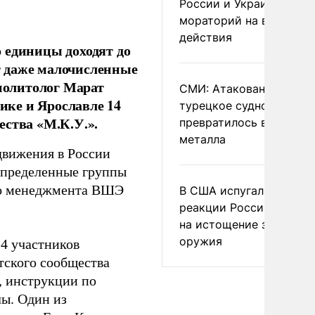
России и Украине
мораторий на военные
действия
 единицы доходят до
т даже малочисленные
 политолог Марат
СМИ: Атакованное ВСУ
ке и Ярославле 14
турецкое судно
ества «М.К.У.».
превратилось в груду
металла
движения в России
 определенные группы
го менеджмента ВШЭ
В США испугались
реакции России и Кита
на истощение запасов
оружия
4 участников
тского сообщества
 инструкции по
лы. Один из