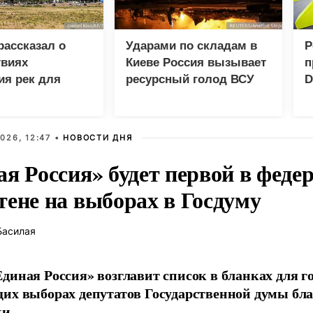
рассказал о
Ударами по складам в
Р
твиях
Киеве Россия вызывает
п
ия рек для
ресурсный голод ВСУ
D
и Украины
Р
026, 12:47 •
НОВОСТИ ДНЯ
ая Россия» будет первой в феде
тене на выборах в Госдуму
Басилая
диная Россия» возглавит список в бланках для г
их выборах депутатов Государственной думы бла
и.