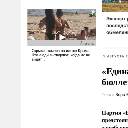
консультирует Киев, пришла в
голову мысль: хорошо бы
продемонстрировать, что
Эксперт 
Украина вступила в
последс
вооруженное противостояние
обмелен
с Ираном.
Европы 
5 АВГУСТА 2
«Един
бюлле
Tекст:
Вера 
Партия «Е
предстоящ
жеребьевк