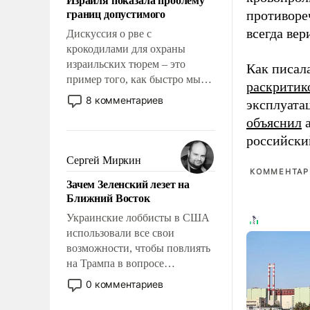
свои поступки не нужно
границ допустимого
противоре
отвечать.
всегда вер
Дискуссия о рве с
крокодилами для охраны
израильских тюрем – это
Как писал
пример того, как быстро мы
раскритик
двигаемся по пути
8 комментариев
эксплуата
революционных изменений.
объяснил
а
То, что несколько лет назад
российски
было образом для
псевдонаучной фантастики,
Сергей Миркин
стало всерьез обсуждаемой
КОММЕНТАРИ
Зачем Зеленский лезет на
идеей.
Ближний Восток
Украинские лоббисты в США
использовали все свои
возможности, чтобы повлиять
на Трампа в вопросе
предоставления вооружений
0 комментариев
своим нанимателям. Вероятно,
кому-то из тех, кто