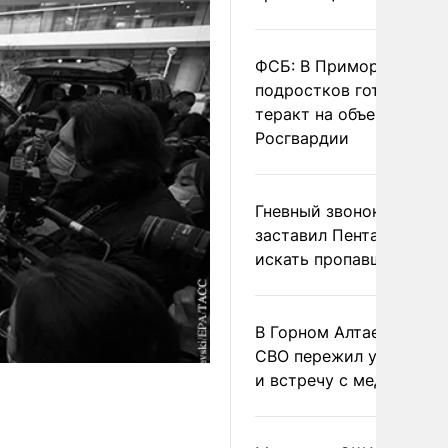
ФСБ: В Приморье трое
подростков готовили
теракт на объекте
Росгвардии
Гневный звонок Трампа
заставил Пентагон сро
искать пропавшие раке
В Горном Алтае участн
СВО пережил удар мол
и встречу с медведем