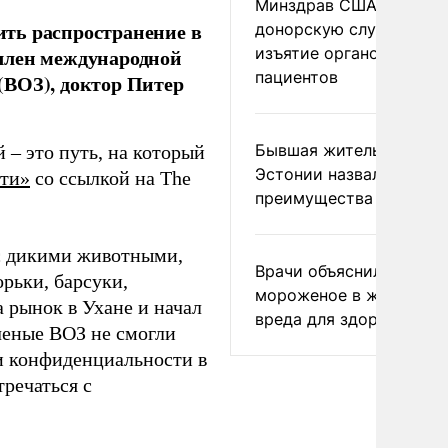
Минздрав США закрыл
ть распространение в
донорскую службу за
изъятие органов живых
член международной
пациентов
(ВОЗ), доктор Питер
Бывшая жительница
 – это путь, на который
Эстонии назвала главн
ти»
со ссылкой на The
преимущества России
с дикими животными,
Врачи объяснили, как е
рьки, барсуки,
мороженое в жару без
а рынок в Ухане и начал
вреда для здоровья
ченые ВОЗ не смогли
и конфиденциальности в
речаться с