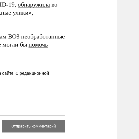
ID-19,
обнаружила
во
жные улики»,
ртам ВОЗ необработанные
е могли бы
помочь
 сайте. О редакционной