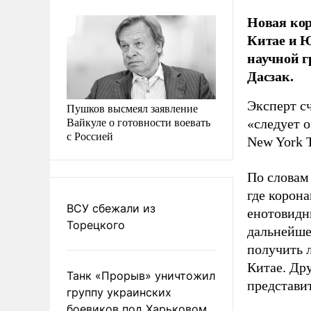
Новая кор
Китае и Ю
научной г
Дасзак.
Эксперт сч
Пушков высмеял заявление
Вайкуле о готовности воевать
«следует 
с Россией
New York 
По словам
где корон
ВСУ сбежали из
енотовидны
Торецкого
дальнейше
получить 
Китае. Др
Танк «Прорыв» уничтожил
представи
группу украинских
боевиков под Харьковом