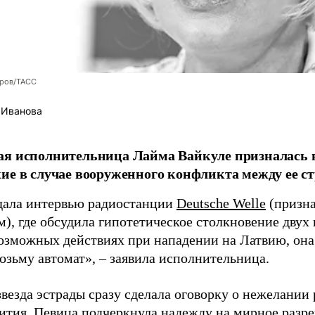
оров/ТАСС
 Иванова
я исполнительница Лайма Вайкуле призналась в
ие в случае вооруженного конфликта между ее ст
дала интервью радиостанции
Deutsche Welle
(призна
), где обсудила гипотетическое столкновение двух 
возможных действиях при нападении на Латвию, она
возьму автомат», – заявила исполнительница.
везда эстрады сразу сделала оговорку о нежелании
ития. Певица подчеркнула надежду на мирное раз