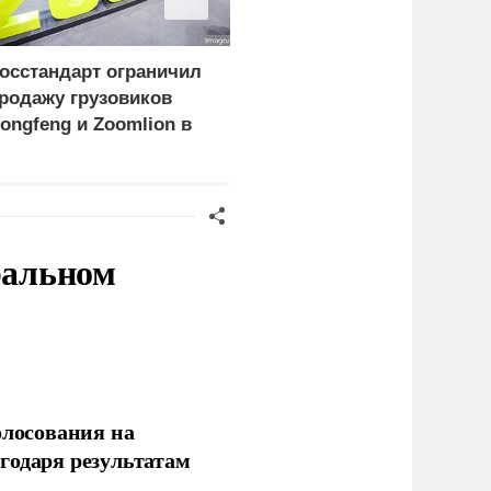
осстандарт ограничил
Вован и Лексус
родажу грузовиков
раскрыли, как Меркель
ongfeng и Zoomlion в
призналась в
оссии
фиктивности Минских
соглашений
ральном
олосования на
годаря результатам