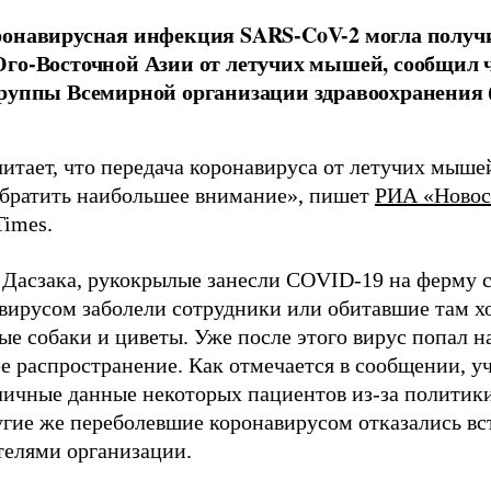
онавирусная инфекция SARS-CoV-2 могла получи
го-Восточной Азии от летучих мышей, сообщил 
руппы Всемирной организации здравоохранения 
итает, что передача коронавируса от летучих мышей
обратить наибольшее внимание», пишет
РИА «Новос
Times.
 Дасзака, рукокрылые занесли COVID-19 на ферму 
авирусом заболели сотрудники или обитавшие там хо
е собаки и циветы. Уже после этого вирус попал н
е распространение. Как отмечается в сообщении, у
личные данные некоторых пациентов из-за политик
угие же переболевшие коронавирусом отказались вст
телями организации.