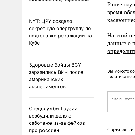
Ранее нау
время обс
касающиес
NYT: ЦРУ создало
секретную опергруппу по
На этой н
подготовке революции на
Кубе
данные о 
определит
Здоровые бойцы ВСУ
Вы можете к
заразились ВИЧ после
политике по 
американских
экспериментов
Спецслужбы Грузии
возбудили дело о
саботаже из-за фейков
про россиян
Сортировка: