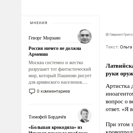
МНЕНИЯ
@ Гавриил Григ
Геворг Мирзаян
Tекст:
Ольга
Россия ничего не должна
Армении
Москва системно и жестко
Латвийска
разрушает тот фантастический
руки оруж
мир, который Пашинян рисует
для армянского населения.
Артистка 
Мир, где этому населению все
0 комментариев
иноагентом
должны просто по
вопрос о 
определению, где его
политические прожекты будут
ответ. «Я 
беспрекословно оплачиваться
Тимофей Бордачёв
за счет российских
При этом з
«Большая крокодила» из
налогоплательщиков, и где за
кровопрол
Израиля показала проблему