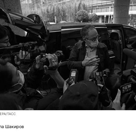
i/EPA/ТАСС
ла Шакиров