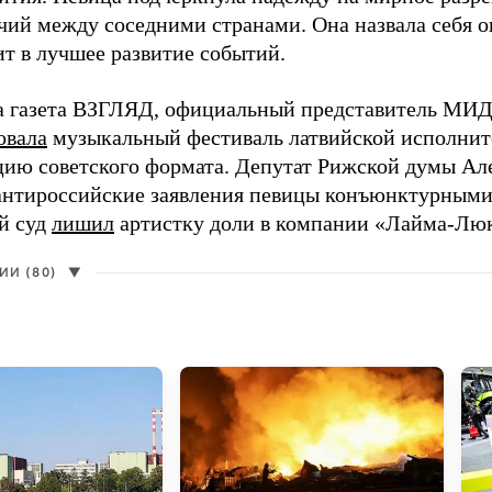
чий между соседними странами. Она назвала себя 
ит в лучшее развитие событий.
а газета ВЗГЛЯД, официальный представитель МИД
овала
музыкальный фестиваль латвийской исполнит
цию советского формата. Депутат Рижской думы Ал
нтироссийские заявления певицы конъюнктурными
й суд
лишил
артистку доли в компании «Лайма-Люк
И (80)
▼