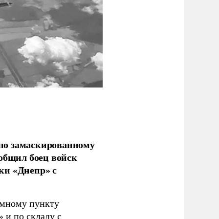
по замаскированному
ообщил боец войск
ки «Днепр» с
емному пункту
 и по складу с