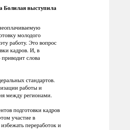
ла Болилая выступила
 неоплачиваемую
готовку молодого
ту работу. Это вопрос
ки кадров. И, в
– приводит слова
еральных стандартов.
низации работы и
ия между регионами.
ентов подготовки кадров
этом участие в
избежать переработок и