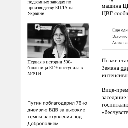
подземных заводах по
машина ЦВ
производству БПЛА на
Украине
ЦВГ сообщ
Позже ста
Первая в истории 500-
балльница ЕГЭ поступила в
Земана
оц
МФТИ
интенсивн
Вице-прем
заседание
Путин поблагодарил 76-ю
госпитали
дивизию ВДВ за высокие
«бесчувст
темпы наступления под
Добропольем