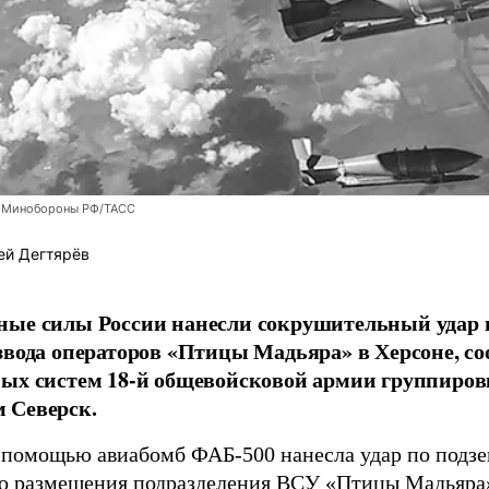
 Минобороны РФ/ТАСС
ей Дегтярёв
ные силы России нанесли сокрушительный удар 
звода операторов «Птицы Мадьяра» в Херсоне, с
ых систем 18-й общевойсковой армии группиров
 Северск.
 помощью авиабомб ФАБ-500 нанесла удар по подз
о размещения подразделения ВСУ «Птицы Мадьяра»