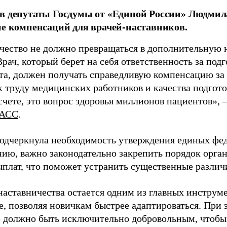
в депутаты Госдумы от «Единой России» Людми
ие компенсаций для врачей-наставников.
чество не должно превращаться в дополнительную
Врач, который берет на себя ответственность за под
та, должен получать справедливую компенсацию за э
 труду медицинских работников и качества подготов
чете, это вопрос здоровья миллионов пациентов», 
АСС
.
одчеркнула необходимость утверждения единых фед
нию, важно законодательно закрепить порядок орга
ыплат, что поможет устранить существенные различ
наставничества остается одним из главных инструм
, позволяя новичкам быстрее адаптироваться. При 
 должно быть исключительно добровольным, чтобы 