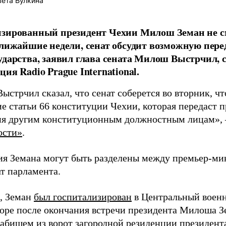
ета Булкина
изированный президент Чехии Милош Земан не с
ближайшие недели, сенат обсудит возможную пер
ударства, заявил глава сената Милош Выстрчил,
ия Radio Prague International.
ыстрчил сказал, что сенат соберется во вторник, ч
е статьи 66 конституции Чехии, которая передаст 
я другим конституционным должностным лицам», 
ости»
.
я Земана могут быть разделены между премьер-ми
ат парламента.
, Земан
был госпитализирован
в Центральный военн
коре после окончания встречи президента Милоша З
абишем из ворот загородной резиденции президент