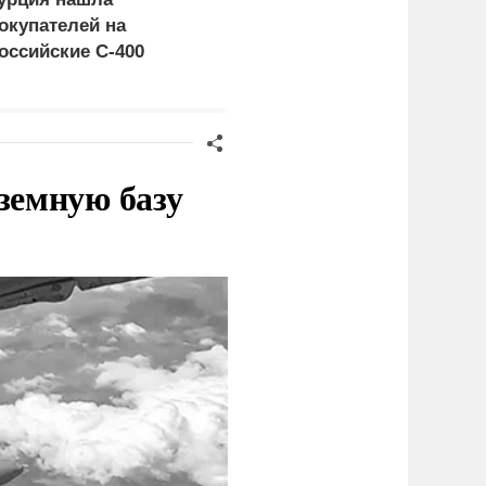
окупателей на
правда выяснилась про
оссийские C-400
Драпатого
земную базу