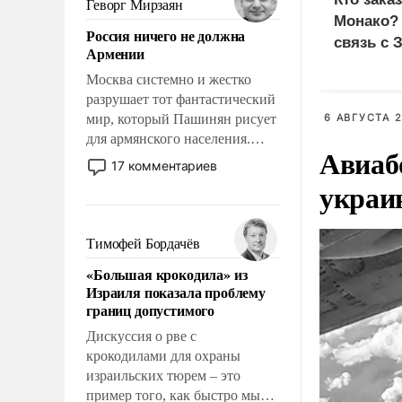
Геворг Мирзаян
означает многолетний период
Монако?
Россия ничего не должна
уязвимости США, например,
связь с 
Армении
перед Китаем.
Москва системно и жестко
разрушает тот фантастический
мир, который Пашинян рисует
6 АВГУСТА 2
для армянского населения.
Авиаб
Мир, где политические
17 комментариев
прожекты будут безусловно
украи
оплачиваться за счет
российских
налогоплательщиков и где
Тимофей Бордачёв
Еревану за свои поступки не
«Большая крокодила» из
нужно отвечать.
Израиля показала проблему
границ допустимого
Дискуссия о рве с
крокодилами для охраны
израильских тюрем – это
пример того, как быстро мы