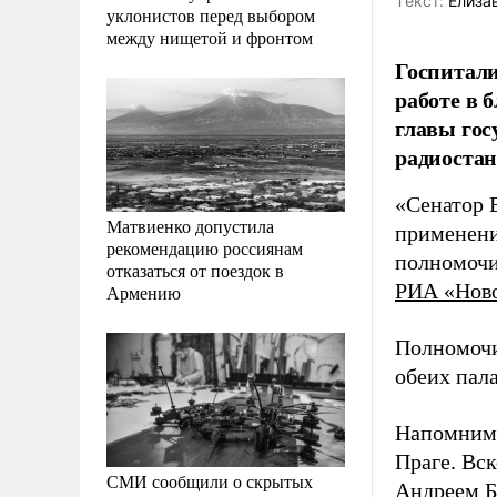
Tекст:
Елизав
уклонистов перед выбором
между нищетой и фронтом
Госпитал
работе в 
главы гос
радиостанц
«Сенатор В
Матвиенко допустила
применени
рекомендацию россиянам
полномочи
отказаться от поездок в
РИА «Нов
Армению
Полномочи
обеих пал
Напомним
Праге. Вс
СМИ сообщили о скрытых
Андреем Б