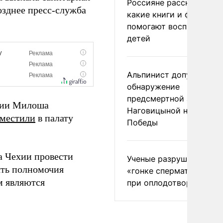
Россияне рассказали,
зднее пресс-служба
какие книги и фильмы
помогают воспитывать
детей
Альпинист допустил
обнаружение
предсмертной записки
ехии Милоша
Наговицыной на пике
местили
в палату
Победы
а Чехии провести
Ученые разрушили миф
ять полномочия
«гонке сперматозоидов
 являются
при оплодотворении