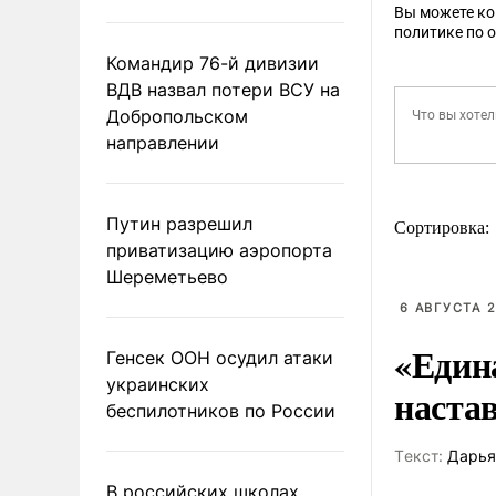
Вы можете к
политике по 
Командир 76-й дивизии
ВДВ назвал потери ВСУ на
Добропольском
направлении
Путин разрешил
Сортировка:
приватизацию аэропорта
Шереметьево
6 АВГУСТА 2
«Един
Генсек ООН осудил атаки
украинских
наста
беспилотников по России
Tекст:
Дарья
В российских школах