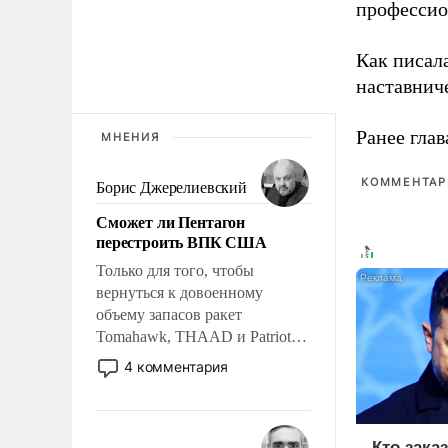
профессио
Как писал
наставнич
Ранее глав
МНЕНИЯ
КОММЕНТАРИ
Борис Джерелиевский
Сможет ли Пентагон
перестроить ВПК США
Только для того, чтобы
вернуться к довоенному
объему запасов ракет
Tomahawk, THAAD и Patriot
США потребуется более трех
4 комментария
лет. Даже небольшая война с
Ираном опустошила
американские арсеналы.
Сложившаяся ситуация
Кто зака