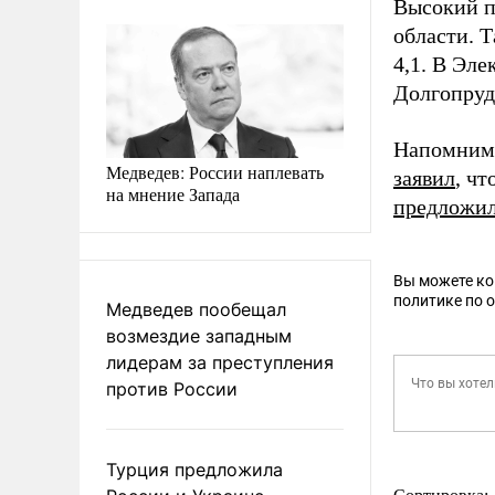
Высокий п
области. 
4,1. В Эле
Долгопруд
Напомним,
Медведев: России наплевать
заявил
, чт
на мнение Запада
предложи
Вы можете к
политике по 
Медведев пообещал
возмездие западным
лидерам за преступления
против России
Турция предложила