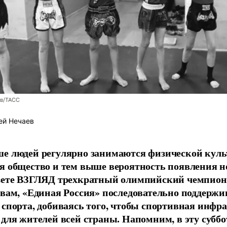
ев/ТАСС
ей Нечаев
е людей регулярно занимаются физической культ
я общество и тем выше вероятность появления 
азете ВЗГЛЯД трехкратный олимпийский чемпион
овам, «Единая Россия» последовательно поддержи
 спорта, добиваясь того, чтобы спортивная инфр
 для жителей всей страны. Напомним, в эту суббо