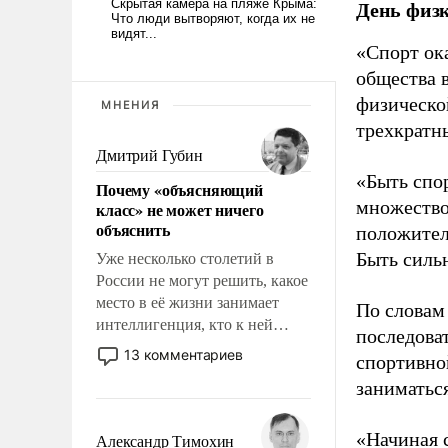
День физ
«Спорт ока
общества 
физическо
МНЕНИЯ
трехкратн
Дмитрий Губин
«Быть спо
Почему «объясняющий
множество
класс» не может ничего
объяснить
положител
Быть силь
Уже несколько столетий в
России не могут решить, какое
место в её жизни занимает
По словам
интеллигенция, кто к ней
последоват
принадлежит, а кого из неё
13 комментариев
спортивно
исключили с правом
заниматьс
восстановления и без оного. И
чем она отличается от просто
образованных людей. Иногда
«Начиная 
Александр Тимохин