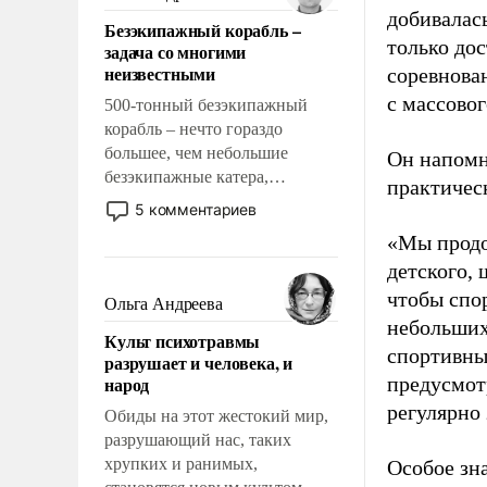
казалось, что эти вопросы
добивалас
Безэкипажный корабль –
решены раз и навсегда, но –
только до
задача со многими
нет, не решены.
неизвестными
соревнова
с массовог
500-тонный безэкипажный
корабль – нечто гораздо
большее, чем небольшие
Он напомн
безэкипажные катера,
практическ
применение которых уже
5 комментариев
стало обыденностью. Задача по
«Мы продо
созданию такого корабля очень
детского, 
сложна и амбициозна. Однако
и ее реализация радикально
чтобы спо
Ольга Андреева
поднимет наши боевые
небольших
Культ психотравмы
возможности.
спортивны
разрушает и человека, и
народ
предусмот
регулярно 
Обиды на этот жестокий мир,
разрушающий нас, таких
хрупких и ранимых,
Особое зн