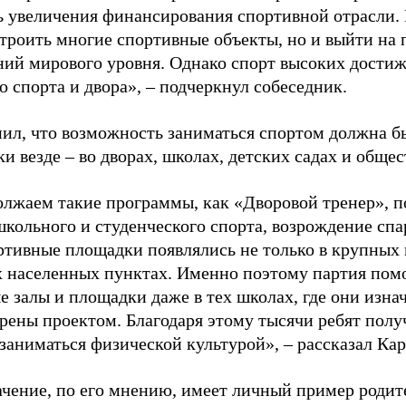
ь увеличения финансирования спортивной отрасли. 
строить многие спортивные объекты, но и выйти на 
ний мирового уровня. Однако спорт высоких достиж
о спорта и двора», – подчеркнул собеседник.
ил, что возможность заниматься спортом должна б
и везде – во дворах, школах, детских садах и обще
лжаем такие программы, как «Дворовой тренер», п
школьного и студенческого спорта, возрождение спа
ртивные площадки появлялись не только в крупных г
 населенных пунктах. Именно поэтому партия помо
е залы и площадки даже в тех школах, где они изна
рены проектом. Благодаря этому тысячи ребят пол
заниматься физической культурой», – рассказал Ка
ачение, по его мнению, имеет личный пример родит