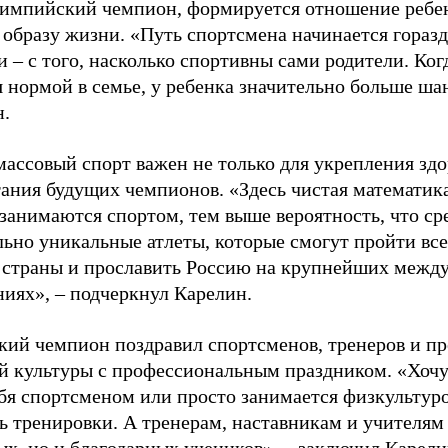
лимпийский чемпион, формируется отношение ребен
 образу жизни. «Путь спортсмена начинается гораз
 – с того, насколько спортивны сами родители. Ког
я нормой в семье, у ребенка значительно больше ша
н.
ассовый спорт важен не только для укрепления здо
тания будущих чемпионов. «Здесь чистая математик
 занимаются спортом, тем выше вероятность, что ср
льно уникальные атлеты, которые смогут пройти все
 страны и прославить Россию на крупнейших межд
ниях», – подчеркнул Карелин.
ий чемпион поздравил спортсменов, тренеров и пр
й культуры с профессиональным праздником. «Хочу 
бя спортсменом или просто занимается физкультуро
ь тренировки. А тренерам, наставникам и учителям 