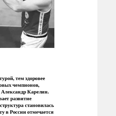
урой, тем здоровее
новых чемпионов,
 Александр Карелин.
вает развитие
аструктура становилась
ту в России отмечается