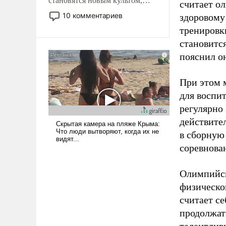
становятся новым культом,
считает о
постепенно вытесняя и
10 комментариев
здоровому
отменяя традиционное
тренировки
требование к человеку – быть
становитс
мужественным и твердым под
пояснил о
ударами судьбы, брать на себя
ответственность, помогать
слабым, идти вперед и
При этом м
адаптироваться.
для воспи
регулярно
действите
в сборную
соревнова
Олимпийск
физическо
считает се
продолжат