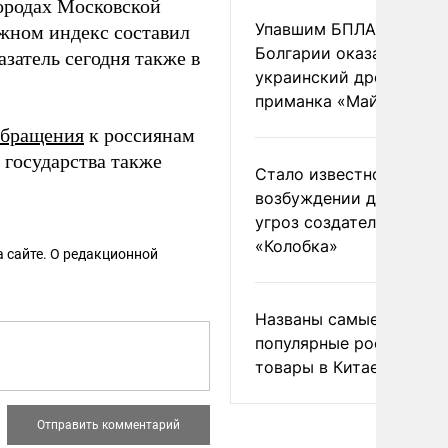
ородах Московской
Упавшим БПЛА в
ожном индекс составил
Болгарии оказался
азатель сегодня также в
украинский дрон-
приманка «Майя»
обращения
к россиянам
а государства также
Стало известно о
возбуждении дела из-з
угроз создателям
«Колобка»
 сайте. О редакционной
Названы самые
популярные российски
товары в Китае