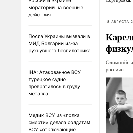
России и Украине
Сортировка:
мораторий на военные
действия
8 АВГУСТА 2
Карел
Посла Украины вызвали в
МИД Болгарии из-за
физку
рухнувшего беспилотника
Олимпийски
россиян
IHA: Атакованное ВСУ
турецкое судно
превратилось в груду
металла
Медик ВСУ из «полка
смерти» делала солдатам
ВСУ «отключающие