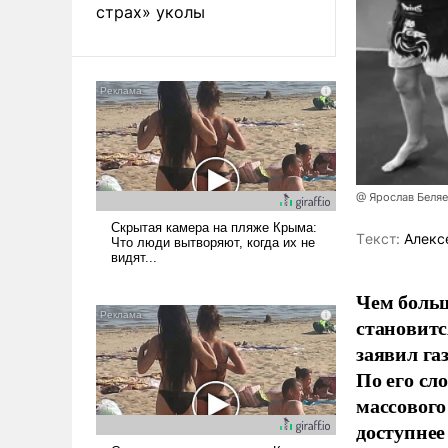
страх» уколы
@ Ярослав Беля
Tекст:
Алекс
Чем больш
становитс
заявил г
По его сл
массового
доступнее