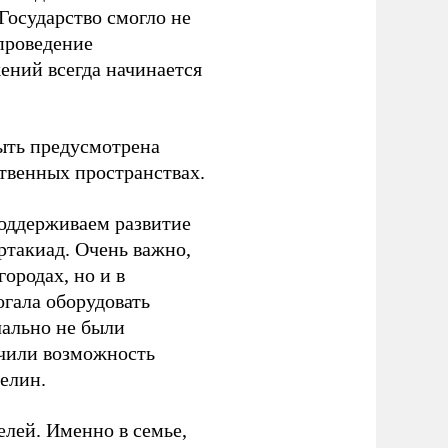
Государство смогло не
проведение
ений всегда начинается
ыть предусмотрена
ственных пространствах.
оддерживаем развитие
ртакиад. Очень важно,
ородах, но и в
гала оборудовать
чально не были
учили возможность
релин.
елей. Именно в семье,