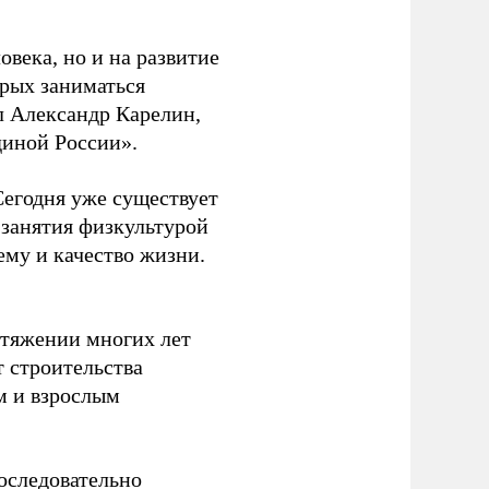
овека, но и на развитие
орых заниматься
л Александр Карелин,
диной России».
Сегодня уже существует
 занятия физкультурой
ему и качество жизни.
отяжении многих лет
т строительства
м и взрослым
оследовательно