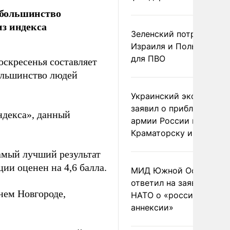
 большинство
из индекса
Зеленский потребовал 
Израиля и Польши рак
для ПВО
оскресенья составляет
Большинство людей
Украинский эксперт
заявил о приближении
ндекса», данный
армии России к
Краматорску и Славянс
амый лучший результат
ии оценен на 4,6 балла.
МИД Южной Осетии
ответил на заявления
нем Новгороде,
НАТО о «российской
аннексии»