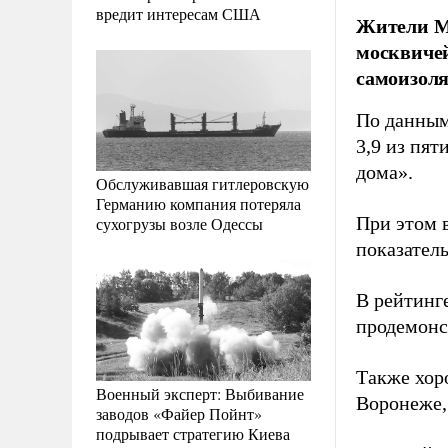
вредит интересам США
Жители М
москвичей
самоизоля
По данны
3,9 из пя
дома».
Обслуживавшая гитлеровскую
Германию компания потеряла
При этом 
сухогрузы возле Одессы
показатель
В рейтинг
продемонс
Также хор
Военный эксперт: Выбивание
Воронеже,
заводов «Файер Пойнт»
подрывает стратегию Киева