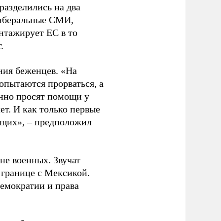
разделились на два
либеральные СМИ,
антажирует ЕС в то
.
ния беженцев. «На
опытаются прорваться, а
енно просят помощи у
ет. И как только первые
ющих», – предположил
не военных. Звучат
 границе с Мексикой.
демократии и права