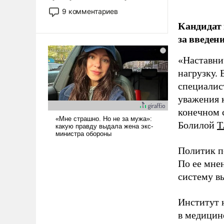
двигаемся по пути
9 комментариев
революционных изменений.
Кандидат 
То, что несколько лет назад
за введен
было образом для
псевдонаучной фантастики,
«Наставни
стало всерьез обсуждаемой
нагрузку. 
идеей.
специалис
уважения к
конечном с
Болилой
Т
Политик п
По ее мне
систему в
Институт 
в медицине