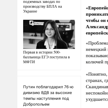
подземных заводах по
производству БПЛА на
«Европейс
Украине
проникать
чтобы он 
Александр
европейск
«Проблема 
немецкий 
Первая в истории 500-
показываю
балльница ЕГЭ поступила в
МФТИ
колючей п
«Понятно, 
странах, г
Скандинав
Путин поблагодарил 76-ю
дивизию ВДВ за высокие
неспокойн
темпы наступления под
ухудшается
Добропольем