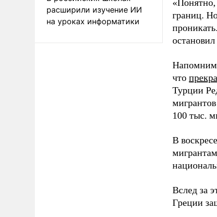
«Понятно, 
расширили изучение ИИ
границ. Но
на уроках информатики
проникать.
остановил 
Напомним
что
прекра
Турции Ре
мигрантов
100 тыс. м
В воскрес
мигрантам
националь
Вслед за 
Греции за