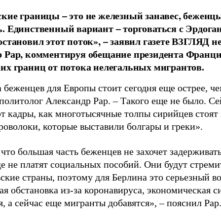
кие границы – это не железный занавес, беженцы
. Единственный вариант – торговаться с Эрдогано
остановил этот поток», – заявил газете ВЗГЛЯД 
 Рар, комментируя обещание президента Франци
их границ от потока нелегальных мигрантов.
беженцев для Европы стоит сегодня еще острее, чем 
политолог Александр Рар. – Такого еще не было. С
т кадры, как многотысячные толпы сирийцев стоят
роволоки, которые выставили болгары и греки».
что большая часть беженцев не захочет задерживат
де не платят социальных пособий. Они будут стрем
ские страны, поэтому для Берлина это серьезный во
ая обстановка из-за коронавируса, экономическая с
, а сейчас еще мигранты добавятся», – пояснил Рар