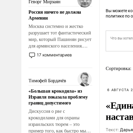
Геворг Мирзаян
означает многолетний период
Россия ничего не должна
Вы можете к
уязвимости США, например,
политике по 
Армении
перед Китаем.
Москва системно и жестко
разрушает тот фантастический
мир, который Пашинян рисует
для армянского населения.
Мир, где политические
17 комментариев
прожекты будут безусловно
оплачиваться за счет
Сортировка:
российских
налогоплательщиков и где
Тимофей Бордачёв
Еревану за свои поступки не
«Большая крокодила» из
6 АВГУСТА 2
нужно отвечать.
Израиля показала проблему
«Един
границ допустимого
Дискуссия о рве с
наста
крокодилами для охраны
израильских тюрем – это
Tекст:
Дарья
пример того, как быстро мы