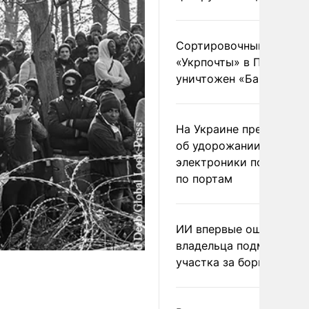
Сортировочный пункт
«Укрпочты» в Павлогра
уничтожен «Бандероль
На Украине предупреди
об удорожании китайс
электроники после уда
по портам
ИИ впервые оштрафова
владельца подмосковн
участка за борщевик