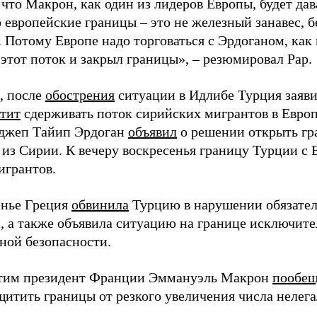
что Макрон, как один из лидеров Европы, будет да
 европейские границы – это не железный занавес, 
 Потому Европе надо торговаться с Эрдоганом, как 
этот поток и закрыл границы», – резюмировал Рар.
, после
обострения
ситуации в Идлибе Турция заяви
тит
сдерживать поток сирийских мигрантов в Европ
джеп Тайип Эрдоган
объявил
о решении открыть гр
 из Сирии. К вечеру воскресенья границу Турции с
игрантов.
енье Греция
обвинила
Турцию в нарушении обязател
, а также объявила ситуацию на границе исключите
ной безопасности.
этим президент Франции Эммануэль Макрон
пообещ
щитить границы от резкого увеличения числа нелег