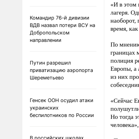
«И в этом 
лагеря. О
Командир 76-й дивизии
наоборот, 
ВДВ назвал потери ВСУ на
время, ка
Добропольском
направлении
По мнению
границах 
полиция р
Путин разрешил
Европы, а 
приватизацию аэропорта
из них пр
Шереметьево
собеседни
Генсек ООН осудил атаки
«Сейчас Е
украинских
полушутли
беспилотников по России
Но тогда э
человека»,
В российских школах