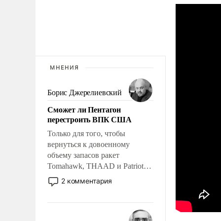
МНЕНИЯ
Борис Джерелиевский
Сможет ли Пентагон
перестроить ВПК США
Только для того, чтобы
вернуться к довоенному
объему запасов ракет
Tomahawk, THAAD и Patriot
США потребуется более трех
2 комментария
лет. Даже небольшая война с
Ираном опустошила
американские арсеналы.
Сложившаяся ситуация