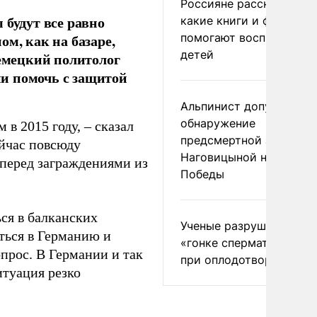
Россияне рассказали,
 будут все равно
какие книги и фильмы
помогают воспитывать
м, как на базаре,
детей
немецкий политолог
и помочь с защитой
Альпинист допустил
обнаружение
в 2015 году, – сказал
предсмертной записки
ейчас повсюду
Наговицыной на пике
 перед заграждениями из
Победы
ься в балканских
Ученые разрушили миф
иться в Германию и
«гонке сперматозоидов
прос. В Германии и так
при оплодотворении
итуация резко
.