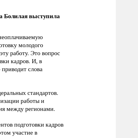
ла Болилая выступила
 неоплачиваемую
готовку молодого
ту работу. Это вопрос
ки кадров. И, в
– приводит слова
еральных стандартов.
низации работы и
ия между регионами.
ентов подготовки кадров
этом участие в