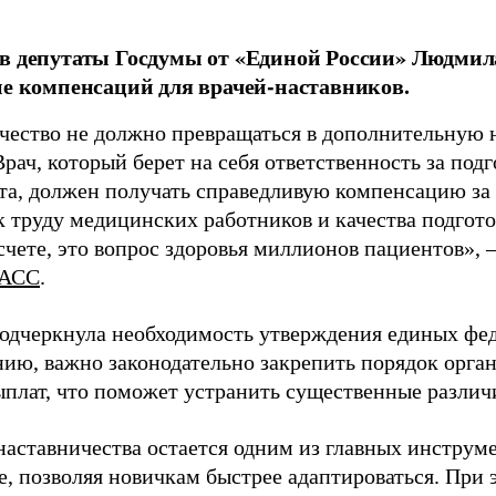
в депутаты Госдумы от «Единой России» Людми
ие компенсаций для врачей-наставников.
чество не должно превращаться в дополнительную
Врач, который берет на себя ответственность за под
та, должен получать справедливую компенсацию за э
 труду медицинских работников и качества подготов
чете, это вопрос здоровья миллионов пациентов», 
АСС
.
одчеркнула необходимость утверждения единых фед
нию, важно законодательно закрепить порядок орга
ыплат, что поможет устранить существенные различ
наставничества остается одним из главных инструм
, позволяя новичкам быстрее адаптироваться. При 