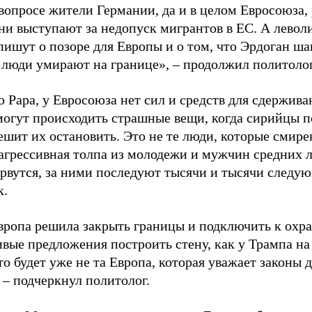
вопросе жители Германии, да и в целом Евросоюза, 
дни выступают за недопуск мигрантов в ЕС. А лево
пишут о позоре для Европы и о том, что Эрдоган ш
к люди умирают на границе», – продолжил политолог
 Рара, у Евросоюза нет сил и средств для сдержива
могут происходить страшные вещи, когда сирийцы п
ешит их остановить. Это не те люди, которые смир
агрессивная толпа из молодежи и мужчин средних л
орвутся, за ними последуют тысячи и тысячи следу
к.
вропа решила закрыть границы и подключить к охра
вые предложения построить стену, как у Трампа на
то будет уже не та Европа, которая уважает законы 
 – подчеркнул политолог.