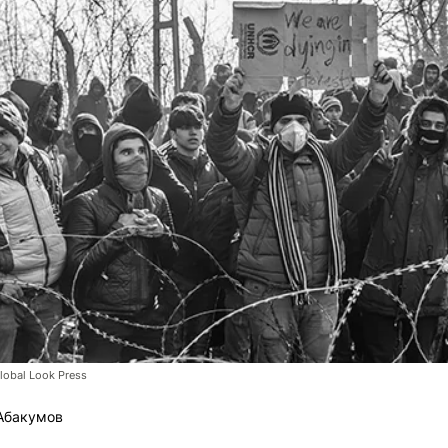
obal Look Press
Абакумов