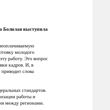
ла Болилая выступила
 неоплачиваемую
готовку молодого
ту работу. Это вопрос
ки кадров. И, в
– приводит слова
еральных стандартов.
низации работы и
ия между регионами.