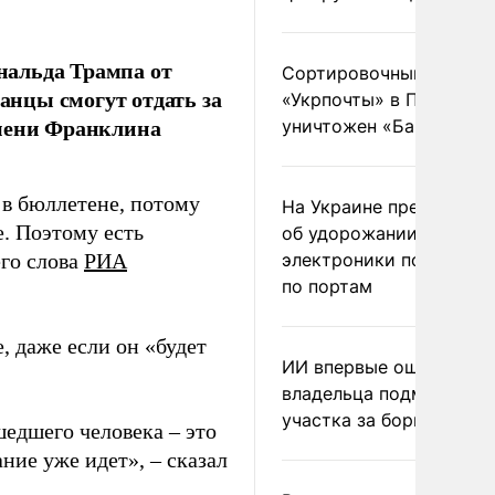
нальда Трампа от
Сортировочный пункт
канцы смогут отдать за
«Укрпочты» в Павлогра
имени Франклина
уничтожен «Бандероль
я в бюллетене, потому
На Украине предупреди
е. Поэтому есть
об удорожании китайс
его слова
РИА
электроники после уда
по портам
, даже если он «будет
ИИ впервые оштрафова
владельца подмосковн
участка за борщевик
шедшего человека – это
ние уже идет», – сказал