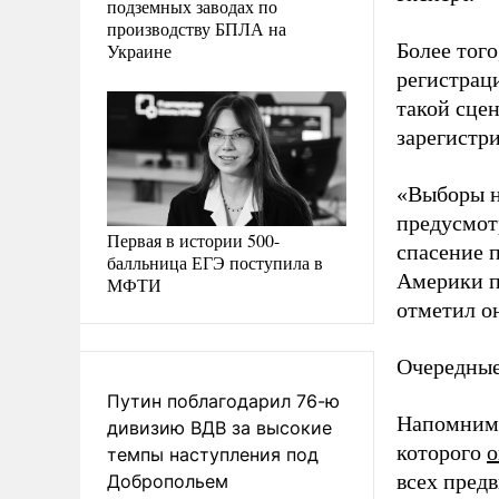
подземных заводах по
производству БПЛА на
Более того
Украине
регистраци
такой сце
зарегистри
«Выборы н
предусмотр
Первая в истории 500-
спасение п
балльница ЕГЭ поступила в
Америки п
МФТИ
отметил о
Очередные
Путин поблагодарил 76-ю
Напомним, 
дивизию ВДВ за высокие
которого
о
темпы наступления под
всех пред
Добропольем