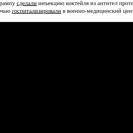
Трампу
сделали
инъекцию коктейля из антител проти
очью
госпитализировали
в военно-медицинский цент