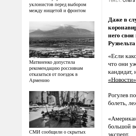
Tекст:
Ольга
уклонистов перед выбором
между нищетой и фронтом
Даже в с
коронавир
него свои
Рузвельт
«Если како
Матвиенко допустила
что они уж
рекомендацию россиянам
кандидат, 
отказаться от поездок в
«Новости»
Армению
Рогулев по
болеть, ле
«Американ
большой во
СМИ сообщили о скрытых
эксперт.