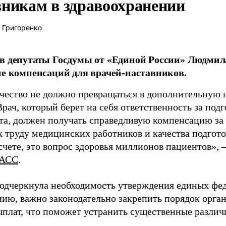
вникам в здравоохранении
 Григоренко
в депутаты Госдумы от «Единой России» Людми
ие компенсаций для врачей-наставников.
чество не должно превращаться в дополнительную
Врач, который берет на себя ответственность за под
та, должен получать справедливую компенсацию за э
 труду медицинских работников и качества подготов
чете, это вопрос здоровья миллионов пациентов», 
АСС
.
одчеркнула необходимость утверждения единых фед
нию, важно законодательно закрепить порядок орга
ыплат, что поможет устранить существенные различ