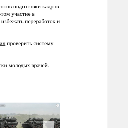
ентов подготовки кадров
этом участие в
избежать переработок и
ил
проверить систему
тки молодых врачей.
i