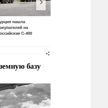
урция нашла
Украина и Финляндия
окупателей на
объединились для
оссийские C-400
"сокрушительных
санкций" против России
земную базу