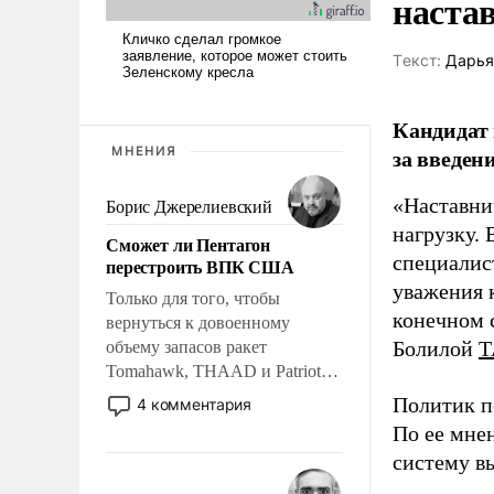
наста
Tекст:
Дарья
Кандидат 
за введен
МНЕНИЯ
«Наставни
Борис Джерелиевский
нагрузку. 
Сможет ли Пентагон
специалис
перестроить ВПК США
уважения к
Только для того, чтобы
конечном с
вернуться к довоенному
Болилой
Т
объему запасов ракет
Tomahawk, THAAD и Patriot
США потребуется более трех
Политик п
4 комментария
лет. Даже небольшая война с
По ее мне
Ираном опустошила
систему в
американские арсеналы.
Сложившаяся ситуация