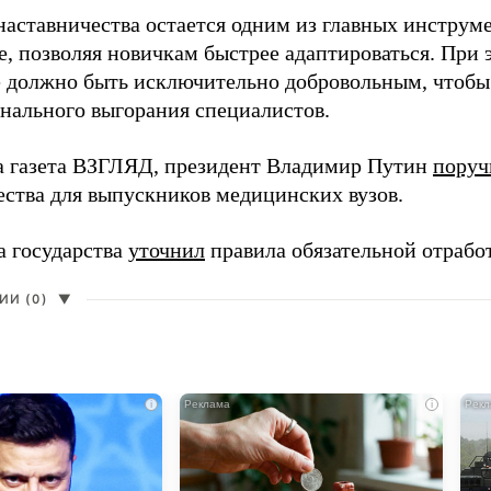
наставничества остается одним из главных инструм
, позволяя новичкам быстрее адаптироваться. При 
 должно быть исключительно добровольным, чтобы 
нального выгорания специалистов.
а газета ВЗГЛЯД, президент Владимир Путин
поруч
ества для выпускников медицинских вузов.
а государства
уточнил
правила обязательной отрабо
И (0)
▼
i
i