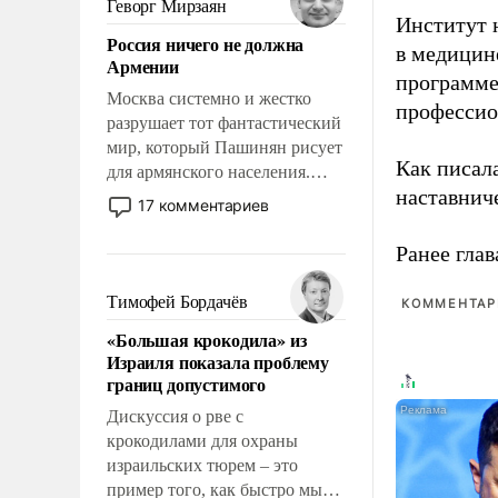
Геворг Мирзаян
Институт 
означает многолетний период
Россия ничего не должна
уязвимости США, например,
в медицине
Армении
перед Китаем.
программе
Москва системно и жестко
профессио
разрушает тот фантастический
мир, который Пашинян рисует
Как писал
для армянского населения.
наставнич
Мир, где политические
17 комментариев
прожекты будут безусловно
оплачиваться за счет
Ранее глав
российских
налогоплательщиков и где
Тимофей Бордачёв
КОММЕНТАРИ
Еревану за свои поступки не
«Большая крокодила» из
нужно отвечать.
Израиля показала проблему
границ допустимого
Дискуссия о рве с
крокодилами для охраны
израильских тюрем – это
пример того, как быстро мы