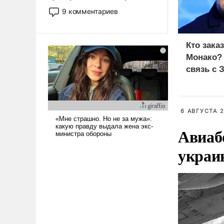
двигаемся по пути
9 комментариев
революционных изменений.
То, что несколько лет назад
было образом для
Кто зака
псевдонаучной фантастики,
Монако?
стало всерьез обсуждаемой
связь с 
идеей.
6 АВГУСТА 2
Авиаб
украи