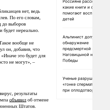
Россияне рассказали,
какие книги и фильмы
бликанцев нет, ведь
помогают воспитывать
лев. По его словам,
детей
ц до выборов
и будет нереально.
Альпинист допустил
Такое вообще не
обнаружение
предсмертной записки
л он, добавив, что
Наговицыной на пике
 «Иначе это будет для
Победы
сто не могут», –
Ученые разрушили миф
«гонке сперматозоидов
при оплодотворении
вирус, результаты
ампа
объявил
об отмене
диненных Штатов.