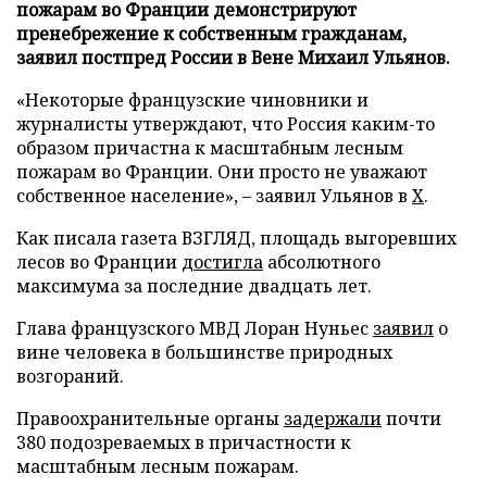
пожарам во Франции демонстрируют
пренебрежение к собственным гражданам,
заявил постпред России в Вене Михаил Ульянов.
«Некоторые французские чиновники и
журналисты утверждают, что Россия каким-то
образом причастна к масштабным лесным
пожарам во Франции. Они просто не уважают
собственное население», – заявил Ульянов в
X
.
Как писала газета ВЗГЛЯД, площадь выгоревших
лесов во Франции
достигла
абсолютного
максимума за последние двадцать лет.
Глава французского МВД Лоран Нуньес
заявил
о
вине человека в большинстве природных
возгораний.
Правоохранительные органы
задержали
почти
380 подозреваемых в причастности к
масштабным лесным пожарам.