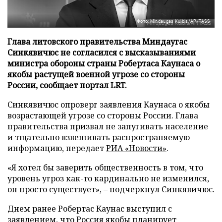
Фото: Mindaugas Kulbis/AP/TASS
Глава литовского правительства Миндаугас
Синкявичюс не согласился с высказываниями
министра обороны страны Робертаса Каунаса о
якобы растущей военной угрозе со стороны
России, сообщает портал LRT.
Синкявичюс опроверг заявления Каунаса о якобы
возрастающей угрозе со стороны России. Глава
правительства призвал не запугивать население
и тщательно взвешивать распространяемую
информацию, передает
РИА «Новости»
.
«Я хотел бы заверить общественность в том, что
уровень угроз как-то кардинально не изменился,
он просто существует», – подчеркнул Синкявичюс.
Днем ранее Робертас Каунас выступил с
заявлением, что Россия якобы планирует